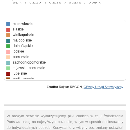
0
2010
A
J
O
2011
A
J
O
2012
A
J
O
2013
A
J
O
2014
A
mazowieckie
śląskie
wielkopolskie
małopolskie
dolnośląskie
łódzkie
pomorskie
zachodniopomorskie
kujawsko-pomorskie
lubelskie
podkarpackie
warmińsko-mazurskie
Źródło:
Rejestr REGON,
Główny Urząd Statystyczny
lubuskie
podlaskie
świętokrzyskie
opolskie
W naszym serwisie wykorzystujemy pliki cookies w celu świadczenia
Państwu usług na najwyższym poziomie, w tym w sposób dostosowany
do indywidualnych potrzeb. Korzystanie z witryny bez zmiany ustawień