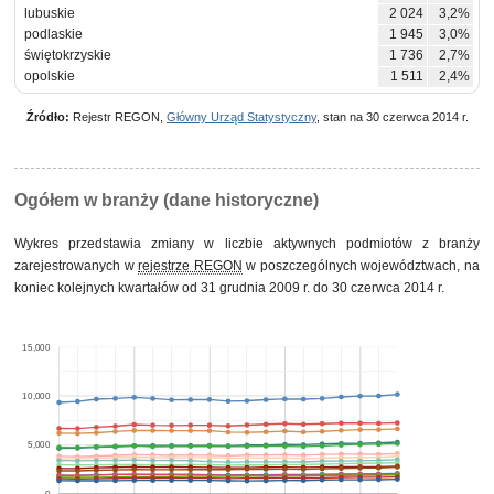
lubuskie
2 024
3,2%
podlaskie
1 945
3,0%
świętokrzyskie
1 736
2,7%
opolskie
1 511
2,4%
Źródło:
Rejestr REGON,
Główny Urząd Statystyczny
, stan na 30 czerwca 2014 r.
Ogółem w branży (dane historyczne)
Wykres przedstawia zmiany w liczbie aktywnych podmiotów z branży
zarejestrowanych w
rejestrze REGON
w poszczególnych województwach, na
koniec kolejnych kwartałów od 31 grudnia 2009 r. do 30 czerwca 2014 r.
15,000
10,000
5,000