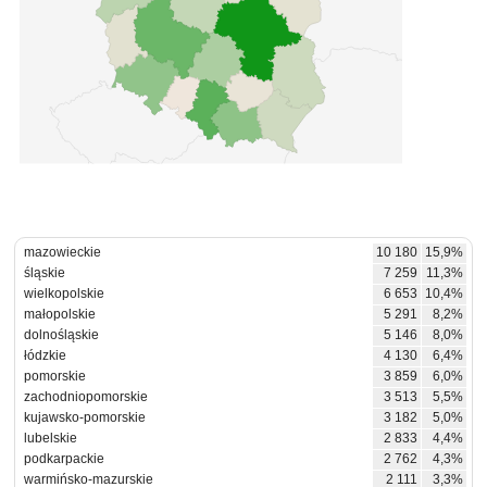
mazowieckie
10 180
15,9%
śląskie
7 259
11,3%
wielkopolskie
6 653
10,4%
małopolskie
5 291
8,2%
dolnośląskie
5 146
8,0%
łódzkie
4 130
6,4%
pomorskie
3 859
6,0%
zachodniopomorskie
3 513
5,5%
kujawsko-pomorskie
3 182
5,0%
lubelskie
2 833
4,4%
podkarpackie
2 762
4,3%
warmińsko-mazurskie
2 111
3,3%