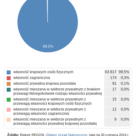
99.5%
własność krajowych osób fizycznych
63 817
99,5%
własność zagraniczna
174
0,3%
własność prywatna krajowa pozostała
91
0,1%
własność mieszana w sektorze prywatnym z brakiem
17
0,0%
przewagi któregokolwiek rodzaju własności prywatnej
własność mieszana w sektorze prywatnym z
15
0,0%
przewagą własności krajowych osób fizycznych
własność mieszana w sektorze prywatnym z
12
0,0%
przewagą własności zagranicznej
własność mieszana w sektorze prywatnym z
9
0,0%
przewagą własności prywatnej krajowej pozostałej
Źródło:
Rejestr REGON,
Główny Urząd Statystyczny
, stan na 30 czerwca 2014 r.