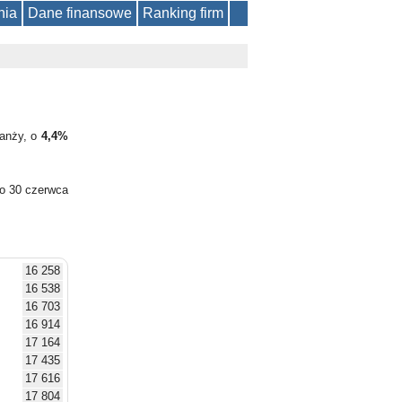
nia
Dane finansowe
Ranking firm
ranży, o
4,4%
do 30 czerwca
16 258
16 538
16 703
16 914
17 164
17 435
17 616
17 804