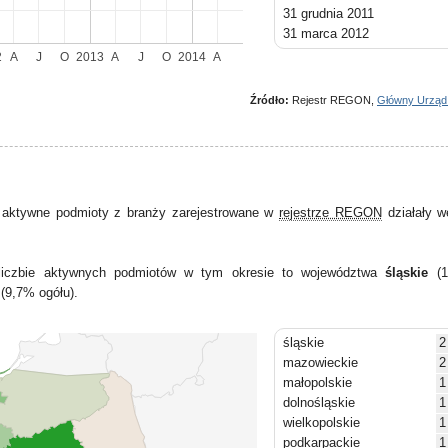
31 grudnia 2011
31 marca 2012
30 czerwca 2012
2
A
J
O
2013
A
J
O
2014
A
30 września 2012
31 grudnia 2012
Źródło:
Rejestr REGON,
Główny Urząd
31 marca 2013
30 czerwca 2013
30 września 2013
31 grudnia 2013
31 marca 2014
 aktywne podmioty z branży zarejestrowane w
rejestrze REGON
działały w
30 czerwca 2014
j liczbie aktywnych podmiotów w tym okresie to województwa
śląskie
(1
(9,7% ogółu).
śląskie
2
mazowieckie
2
małopolskie
1
dolnośląskie
1
wielkopolskie
1
podkarpackie
1