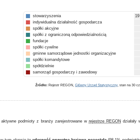
stowarzyszenia
19
indywidualna działalność gospodarcza
spółki akcyjne
spółki z ograniczoną odpowiedzialnością
fundacje
spółki cywilne
gminne samorządowe jednostki organizacyjne
spółki komandytowe
spółdzielnie
samorząd gospodarczy i zawodowy
pozostałe
Źródło:
Rejestr REGON,
Główny Urząd Statystyczny
, stan na 30 c
 aktywne podmioty z branży zarejestrowane w
rejestrze REGON
działały
 w tym okresie to
własność prywatna krajowa pozostała
(98,1% podmiotó