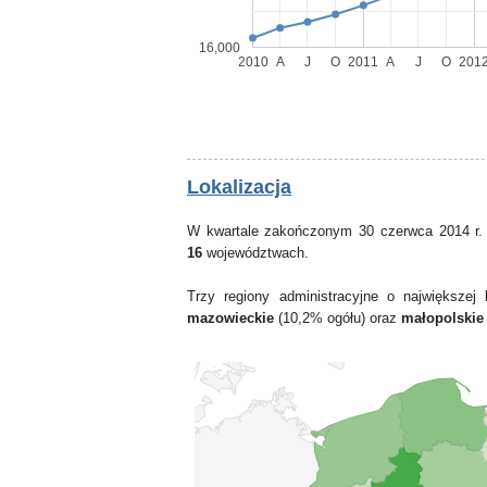
16,000
2010
A
J
O
2011
A
J
O
201
Lokalizacja
W kwartale zakończonym 30 czerwca 2014 r.
16
województwach.
Trzy regiony administracyjne o największe
mazowieckie
(10,2% ogółu) oraz
małopolskie