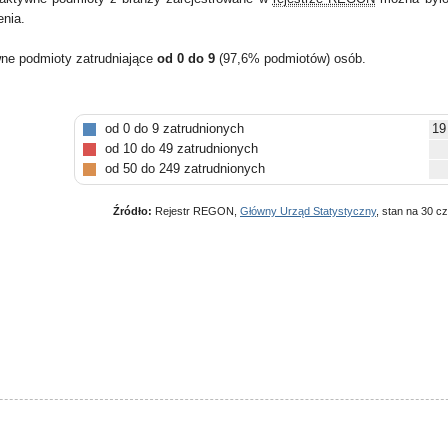
enia.
wne podmioty zatrudniające
od 0 do 9
(97,6% podmiotów) osób.
od 0 do 9 zatrudnionych
19
od 10 do 49 zatrudnionych
od 50 do 249 zatrudnionych
Źródło:
Rejestr REGON,
Główny Urząd Statystyczny
, stan na 30 c