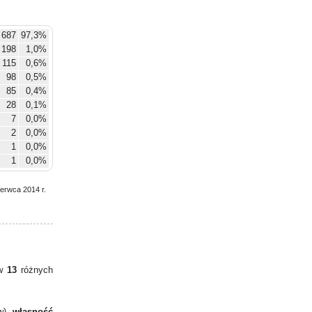
 687
97,3%
198
1,0%
115
0,6%
98
0,5%
85
0,4%
28
0,1%
7
0,0%
2
0,0%
1
0,0%
1
0,0%
4
0,0%
zerwca 2014 r.
 w
13
różnych
w),
własność