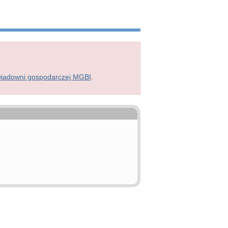
wiadowni gospodarczej MGBI
.