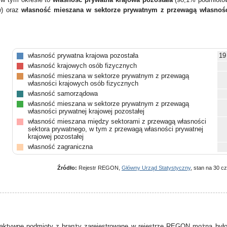
) oraz
własność mieszana w sektorze prywatnym z przewagą własnośc
własność prywatna krajowa pozostała
19
własność krajowych osób fizycznych
własność mieszana w sektorze prywatnym z przewagą
własności krajowych osób fizycznych
własność samorządowa
własność mieszana w sektorze prywatnym z przewagą
własności prywatnej krajowej pozostałej
własność mieszana między sektorami z przewagą własności
sektora prywatnego, w tym z przewagą własności prywatnej
krajowej pozostałej
własność zagraniczna
własność mieszana w sektorze prywatnym z przewagą
własności zagranicznej
Źródło:
Rejestr REGON,
Główny Urząd Statystyczny
, stan na 30 c
własność mieszana między sektorami z przewagą własności
sektora publicznego, w tym z przewagą własności
samorządowej
własność mieszana w sektorze prywatnym z brakiem przewagi
któregokolwiek rodzaju własności prywatnej
pozostałe
aktywne podmioty z branży zarejestrowane w
rejestrze REGON
można było 