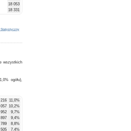
18 053
18 331
18 494
18 698
18 978
 Statystyczny
19 235
19 375
19 597
19 859
20 073
e wszystkich
20 226
1,0% ogółu),
 216
11,0%
 057
10,2%
 952
9,7%
 897
9,4%
 789
8,8%
 505
7,4%