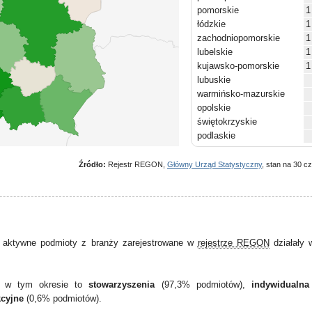
pomorskie
1
łódzkie
1
zachodniopomorskie
1
lubelskie
1
kujawsko-pomorskie
1
lubuskie
warmińsko-mazurskie
opolskie
świętokrzyskie
podlaskie
Źródło:
Rejestr REGON,
Główny Urząd Statystyczny
, stan na 30 c
 aktywne podmioty z branży zarejestrowane w
rejestrze REGON
działały
ne w tym okresie to
stowarzyszenia
(97,3% podmiotów),
indywidualna
kcyjne
(0,6% podmiotów).