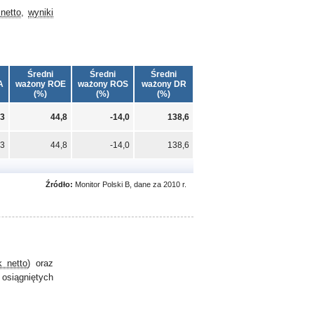
netto
,
wyniki
Średni
Średni
Średni
A
ważony ROE
ważony ROS
ważony DR
(%)
(%)
(%)
,3
44,8
-14,0
138,6
,3
44,8
-14,0
138,6
Źródło:
Monitor Polski B, dane za 2010 r.
k netto
) oraz
 osiągniętych