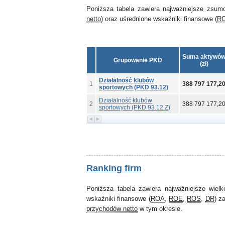
Poniższa tabela zawiera najważniejsze zsum
netto
) oraz uśrednione wskaźniki finansowe (
R
Suma aktywó
Grupowanie PKD
(zł)
Działalność klubów
1
388 797 177,2
sportowych (PKD 93.12)
Działalność klubów
2
388 797 177,2
sportowych (PKD 93.12.Z)
Ranking firm
Poniższa tabela zawiera najważniejsze wiel
wskaźniki finansowe (
ROA
,
ROE
,
ROS
,
DR
) z
przychodów netto
w tym okresie.