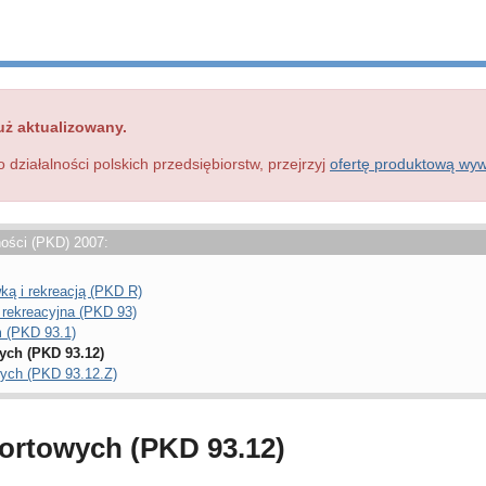
uż aktualizowany.
o działalności polskich przedsiębiorstw, przejrzyj
ofertę produktową wy
ności (PKD) 2007:
wką i rekreacją (PKD R)
 rekreacyjna (PKD 93)
m (PKD 93.1)
ych (PKD 93.12)
wych (PKD 93.12.Z)
portowych (PKD 93.12)