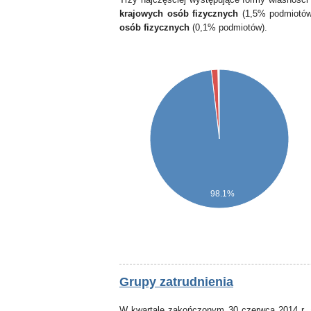
krajowych osób fizycznych
(1,5% podmiotów
osób fizycznych
(0,1% podmiotów).
98.1%
Grupy zatrudnienia
W kwartale zakończonym 30 czerwca 2014 r. 