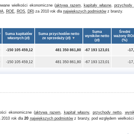
owane wielkości ekonomiczne (
aktywa razem
,
kapitały własne
,
przychody 
OA
,
ROE
,
ROS
,
DR
) za 2010 rok dla
największych podmiotów
z branży.
Suma
Średni
w
Suma kapitałów
Suma przychodów netto
wyników netto
ważony RO
własnych (zł)
ze sprzedaży (zł)
(zł)
(%)
0
-150 105 459,12
481 350 861,80
-67 193 123,01
-17
0
-150 105 459,12
481 350 861,80
-67 193 123,01
-17
kości ekonomiczne (
aktywa razem
,
kapitał własny
,
przychody netto
,
wyni
a 2010 rok dla
20
największych podmiotów
z branży, pod względem wielkości