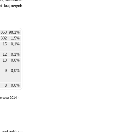
i krajowych
 850
98,1%
302
1,5%
15
0,1%
12
0,1%
10
0,0%
9
0,0%
8
0,0%
6
0,0%
zerwca 2014 r.
5
0,0%
4
0,0%
5
0,0%
podzielić na