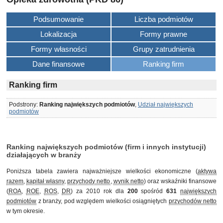
Podsumowanie
Liczba podmiotów
Lokalizacja
Formy prawne
Formy własności
Grupy zatrudnienia
Dane finansowe
Ranking firm
Ranking firm
Podstrony:
Ranking największych podmiotów
,
Udział największych
podmiotów
Ranking największych podmiotów (firm i innych instytucji)
działających w branży
Poniższa tabela zawiera najważniejsze wielkości ekonomiczne (
aktywa
razem
,
kapitał własny
,
przychody netto
,
wynik netto
) oraz wskaźniki finansowe
(
ROA
,
ROE
,
ROS
,
DR
) za 2010 rok dla
200
spośród
631
największych
podmiotów
z branży, pod względem wielkości osiągniętych
przychodów netto
w tym okresie.