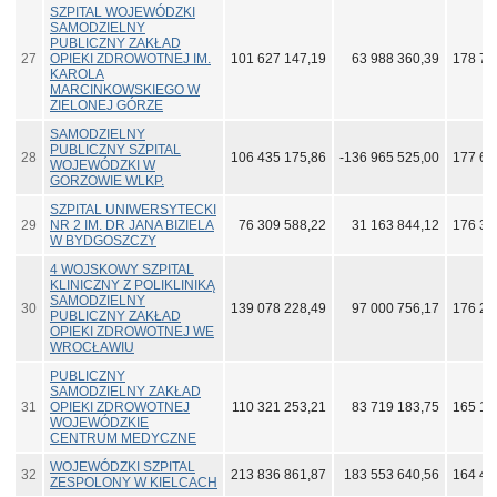
SZPITAL WOJEWÓDZKI
SAMODZIELNY
PUBLICZNY ZAKŁAD
27
OPIEKI ZDROWOTNEJ IM.
101 627 147,19
63 988 360,39
178 70
KAROLA
MARCINKOWSKIEGO W
ZIELONEJ GÓRZE
SAMODZIELNY
PUBLICZNY SZPITAL
28
106 435 175,86
-136 965 525,00
177 68
WOJEWÓDZKI W
GORZOWIE WLKP.
SZPITAL UNIWERSYTECKI
29
NR 2 IM. DR JANA BIZIELA
76 309 588,22
31 163 844,12
176 38
W BYDGOSZCZY
4 WOJSKOWY SZPITAL
KLINICZNY Z POLIKLINIKĄ
SAMODZIELNY
30
139 078 228,49
97 000 756,17
176 27
PUBLICZNY ZAKŁAD
OPIEKI ZDROWOTNEJ WE
WROCŁAWIU
PUBLICZNY
SAMODZIELNY ZAKŁAD
31
OPIEKI ZDROWOTNEJ
110 321 253,21
83 719 183,75
165 19
WOJEWÓDZKIE
CENTRUM MEDYCZNE
WOJEWÓDZKI SZPITAL
32
213 836 861,87
183 553 640,56
164 42
ZESPOLONY W KIELCACH