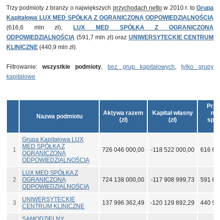
Trzy podmioty z branży o największych
przychodach netto
w 2010 r. to
Grupa
Kapitałowa LUX MED SPÓŁKA Z OGRANICZONĄ ODPOWIEDZIALNOŚCIĄ
(616,6 mln zł),
LUX MED SPÓŁKA Z OGRANICZONĄ
ODPOWIEDZIALNOŚCIĄ
(591,7 mln zł) oraz
UNIWERSYTECKIE CENTRUM
KLINICZNE
(440,9 mln zł).
Filtrowanie:
wszystkie podmioty
,
bez grup kapitałowych
,
tylko grupy
kapitałowe
Przy
Aktywa razem
Kapitał własny
net
Nazwa podmiotu
(zł)
(zł)
sprz
(zł
Grupa Kapitałowa LUX
MED SPÓŁKA Z
1
726 046 000,00
-118 522 000,00
616 62
OGRANICZONĄ
ODPOWIEDZIALNOŚCIĄ
LUX MED SPÓŁKA Z
2
OGRANICZONĄ
724 138 000,00
-117 908 999,73
591 67
ODPOWIEDZIALNOŚCIĄ
UNIWERSYTECKIE
3
137 996 362,49
-120 129 892,29
440 92
CENTRUM KLINICZNE
SAMODZIELNY