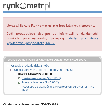
Uwaga! Serwis Rynkometr.pl nie jest już aktualizowany.
Jeśli potrzebujesz dostępu do informacji o działalności
polskich przedsiębiorstw, przejrzyj
ofertę produktową
wywiadowni gospodarczej MGBI
.
Branże według Polskiej Klasyfikacji Działalności (PKD) 2007:
Wszystkie rodzaje działalności
Opieka zdrowotna i pomoc społeczna (PKD Q)
Opieka zdrowotna (PKD 86)
Działalność szpitali (PKD 86.1)
Praktyka lekarska (PKD 86.2)
Pozostała działalność w zakresie opieki zdrowotnej (PKD
86.9)
Opieka zdrowotna (PKD 86)