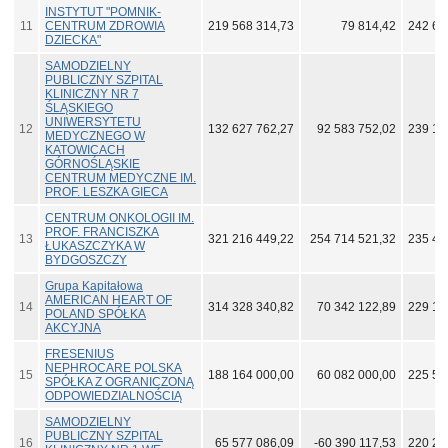
INSTYTUT "POMNIK-
11
CENTRUM ZDROWIA
219 568 314,73
79 814,42
242 66
DZIECKA"
SAMODZIELNY
PUBLICZNY SZPITAL
KLINICZNY NR 7
ŚLĄSKIEGO
UNIWERSYTETU
12
132 627 762,27
92 583 752,02
239 12
MEDYCZNEGO W
KATOWICACH
GÓRNOŚLĄSKIE
CENTRUM MEDYCZNE IM.
PROF. LESZKA GIECA
CENTRUM ONKOLOGII IM.
PROF. FRANCISZKA
13
321 216 449,22
254 714 521,32
235 41
ŁUKASZCZYKA W
BYDGOSZCZY
Grupa Kapitałowa
AMERICAN HEART OF
14
314 328 340,82
70 342 122,89
229 14
POLAND SPÓŁKA
AKCYJNA
FRESENIUS
NEPHROCARE POLSKA
15
188 164 000,00
60 082 000,00
225 56
SPÓŁKA Z OGRANICZONĄ
ODPOWIEDZIALNOŚCIĄ
SAMODZIELNY
PUBLICZNY SZPITAL
16
65 577 086,09
-60 390 117,53
220 21