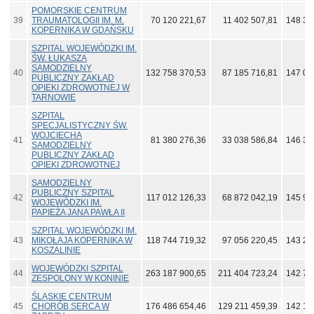
POMORSKIE CENTRUM
39
TRAUMATOLOGII IM. M.
70 120 221,67
11 402 507,81
148 35
KOPERNIKA W GDAŃSKU
SZPITAL WOJEWÓDZKI IM.
ŚW. ŁUKASZA
SAMODZIELNY
40
132 758 370,53
87 185 716,81
147 02
PUBLICZNY ZAKŁAD
OPIEKI ZDROWOTNEJ W
TARNOWIE
SZPITAL
SPECJALISTYCZNY ŚW.
WOJCIECHA
41
81 380 276,36
33 038 586,84
146 36
SAMODZIELNY
PUBLICZNY ZAKŁAD
OPIEKI ZDROWOTNEJ
SAMODZIELNY
PUBLICZNY SZPITAL
42
117 012 126,33
68 872 042,19
145 98
WOJEWÓDZKI IM.
PAPIEŻA JANA PAWŁA II
SZPITAL WOJEWÓDZKI IM.
43
MIKOŁAJA KOPERNIKA W
118 744 719,32
97 056 220,45
143 21
KOSZALINIE
WOJEWÓDZKI SZPITAL
44
263 187 900,65
211 404 723,24
142 70
ZESPOLONY W KONINIE
ŚLĄSKIE CENTRUM
45
CHORÓB SERCA W
176 486 654,46
129 211 459,39
142 13