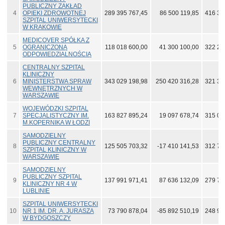
PUBLICZNY ZAKŁAD
4
OPIEKI ZDROWOTNEJ
289 395 767,45
86 500 119,85
416 35
SZPITAL UNIWERSYTECKI
W KRAKOWIE
MEDICOVER SPÓŁKA Z
5
OGRANICZONĄ
118 018 600,00
41 300 100,00
322 23
ODPOWIEDZIALNOŚCIĄ
CENTRALNY SZPITAL
KLINICZNY
6
MINISTERSTWA SPRAW
343 029 198,98
250 420 316,28
321 36
WEWNĘTRZNYCH W
WARSZAWIE
WOJEWÓDZKI SZPITAL
7
SPECJALISTYCZNY IM.
163 827 895,24
19 097 678,74
315 07
M.KOPERNIKA W ŁODZI
SAMODZIELNY
PUBLICZNY CENTRALNY
8
125 505 703,32
-17 410 141,53
312 72
SZPITAL KLINICZNY W
WARSZAWIE
SAMODZIELNY
PUBLICZNY SZPITAL
9
137 991 971,41
87 636 132,09
279 76
KLINICZNY NR 4 W
LUBLINIE
SZPITAL UNIWERSYTECKI
10
NR 1 IM. DR. A. JURASZA
73 790 878,04
-85 892 510,19
248 91
W BYDGOSZCZY