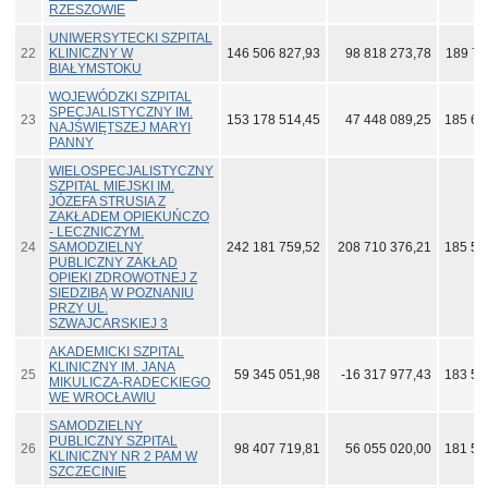
RZESZOWIE
UNIWERSYTECKI SZPITAL
22
KLINICZNY W
146 506 827,93
98 818 273,78
189 78
BIAŁYMSTOKU
WOJEWÓDZKI SZPITAL
SPECJALISTYCZNY IM.
23
153 178 514,45
47 448 089,25
185 63
NAJŚWIĘTSZEJ MARYI
PANNY
WIELOSPECJALISTYCZNY
SZPITAL MIEJSKI IM.
JÓZEFA STRUSIA Z
ZAKŁADEM OPIEKUŃCZO
- LECZNICZYM.
24
SAMODZIELNY
242 181 759,52
208 710 376,21
185 56
PUBLICZNY ZAKŁAD
OPIEKI ZDROWOTNEJ Z
SIEDZIBĄ W POZNANIU
PRZY UL.
SZWAJCARSKIEJ 3
AKADEMICKI SZPITAL
KLINICZNY IM. JANA
25
59 345 051,98
-16 317 977,43
183 57
MIKULICZA-RADECKIEGO
WE WROCŁAWIU
SAMODZIELNY
PUBLICZNY SZPITAL
26
98 407 719,81
56 055 020,00
181 53
KLINICZNY NR 2 PAM W
SZCZECINIE