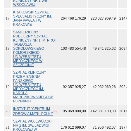
KLINICZNY NR 1 WE
WROCŁAWIU
KRAKOWSKI SZPITAL
SPECJALISTYCZNY IM.
17
264 468 176,29
220 027 969,49
214 05
JANA PAWŁA II W
KRAKOWIE
SAMODZIELNY
PUBLICZNY SZPITAL
KLINICZNY NR 1 IM. PROF.
TADEUSZA
18
SOKOŁOWSKIEGO
103 483 554,48
49 841 325,62
209 56
POMORSKIEGO
UNIWERSYTETU
MEDYCZNEGO W
SZCZECINIE
SZPITAL KLINICZNY
PRZEMIENIENIA
PAŃSKIEGO
UNIWERSYTETU
19
92 357 925,27
42 932 069,26
202 39
MEDYCZNEGO IM.
KAROLA
MARCINKOWSKIEGO W
POZNANIU
INSTYTUT "CENTRUM
20
95 069 800,00
-142 381 100,00
201 65
(*)
ZDROWIA MATKI POLKI"
SZPITAL WOJEWÓDZKI
NR 2 IM. ŚW. JADWIGI
21
176 612 699,07
71 956 492,07
197 98
KRÓLOWEJ W