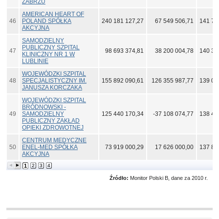
ZABRZU
AMERICAN HEART OF
46
POLAND SPÓŁKA
240 181 127,27
67 549 506,71
141 76
AKCYJNA
SAMODZIELNY
PUBLICZNY SZPITAL
47
98 693 374,81
38 200 004,78
140 37
KLINICZNY NR 1 W
LUBLINIE
WOJEWÓDZKI SZPITAL
48
SPECJALISTYCZNY IM.
155 892 090,61
126 355 987,77
139 07
JANUSZA KORCZAKA
WOJEWÓDZKI SZPITAL
BRÓDNOWSKI -
49
SAMODZIELNY
125 440 170,34
-37 108 074,77
138 43
PUBLICZNY ZAKŁAD
OPIEKI ZDROWOTNEJ
CENTRUM MEDYCZNE
50
ENEL-MED SPÓŁKA
73 919 000,29
17 626 000,00
137 80
AKCYJNA
1
2
3
4
Źródło:
Monitor Polski B, dane za 2010 r.