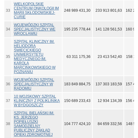
WIELKOPOLSKIE
CENTRUM ONKOLOGII IM
33
248 989 431,30
233 913 801,63
162 20
MARII SKŁODOWSKIEJ-
CURIE
WOJEWÓDZKI SZPITAL
34
SPECJALISTYCZNY WE
195 235 778,44
141 128 561,53
160 94
WROCŁAWIU
SZPITAL KLINICZNY IM.
HELIODORA
ŚWIĘCICKIEGO
UNIWERSYTETU
35
63 311 175,36
23 413 542,40
158 11
MEDYCZNEGO IM.
KAROLA
MARCINKOWSKIEGO W
POZNANIU
WOJEWÓDZKI SZPITAL
36
SPECJALISTYCZNY W
183 849 884,75
137 303 183,59
157 41
RADOMIU
10 WOJSKOWY SZPITAL
37
KLINICZNY Z POLIKLINIKĄ
150 689 233,43
12 934 134,39
156 42
W BYDGOSZCZY
SZPITAL BIELAŃSKI IM.
KS. JERZEGO
POPIEŁUSZKI
38
104 777 424,10
84 659 332,56
148 56
SAMODZIELNY
PUBLICZNY ZAKŁAD
OPIEKI ZDROWOTNEJ