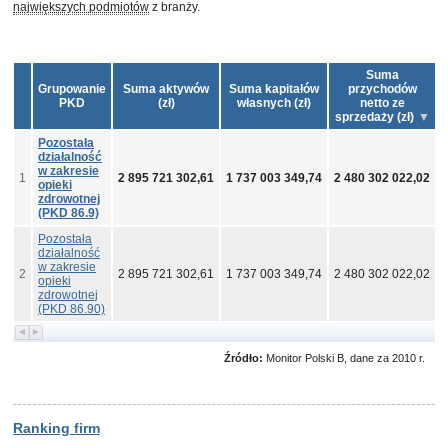
największych podmiotów
z branży.
Suma
Grupowanie
Suma aktywów
Suma kapitałów
przychodów
PKD
(zł)
własnych (zł)
netto ze
sprzedaży (zł)
Pozostała
działalność
w zakresie
1
2 895 721 302,61
1 737 003 349,74
2 480 302 022,02
-
opieki
zdrowotnej
(PKD 86.9)
Pozostała
działalność
w zakresie
2
2 895 721 302,61
1 737 003 349,74
2 480 302 022,02
-
opieki
zdrowotnej
(PKD 86.90)
Źródło:
Monitor Polski B, dane za 2010 r.
Ranking firm