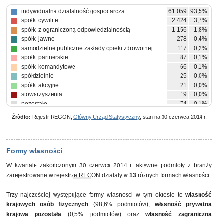
indywidualna działalność gospodarcza
61 059
93,5%
spółki cywilne
2 424
3,7%
spółki z ograniczoną odpowiedzialnością
1 156
1,8%
spółki jawne
278
0,4%
samodzielne publiczne zakłady opieki zdrowotnej
117
0,2%
spółki partnerskie
87
0,1%
spółki komandytowe
66
0,1%
spółdzielnie
25
0,0%
spółki akcyjne
21
0,0%
stowarzyszenia
19
0,0%
pozostałe
74
0,1%
Źródło:
Rejestr REGON,
Główny Urząd Statystyczny
, stan na 30 czerwca 2014 r.
Formy własności
W kwartale zakończonym 30 czerwca 2014 r. aktywne podmioty z branży
zarejestrowane w
rejestrze REGON
działały w
13
różnych formach własności.
Trzy najczęściej występujące formy własności w tym okresie to
własność
krajowych osób fizycznych
(98,6% podmiotów),
własność prywatna
krajowa pozostała
(0,5% podmiotów) oraz
własność zagraniczna