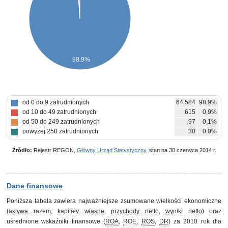
98.9%
od 0 do 9 zatrudnionych
64 584
98,9%
od 10 do 49 zatrudnionych
615
0,9%
od 50 do 249 zatrudnionych
97
0,1%
powyżej 250 zatrudnionych
30
0,0%
Źródło:
Rejestr REGON,
Główny Urząd Statystyczny
, stan na 30 czerwca 2014 r.
Dane finansowe
Poniższa tabela zawiera najważniejsze zsumowane wielkości ekonomiczne
(
aktywa razem
,
kapitały własne
,
przychody netto
,
wyniki netto
) oraz
uśrednione wskaźniki finansowe (
ROA
,
ROE
,
ROS
,
DR
) za 2010 rok dla