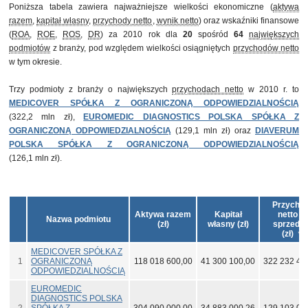
Poniższa tabela zawiera najważniejsze wielkości ekonomiczne (
aktywa
razem
,
kapitał własny
,
przychody netto
,
wynik netto
) oraz wskaźniki finansowe
(
ROA
,
ROE
,
ROS
,
DR
) za 2010 rok dla
20
spośród
64
największych
podmiotów
z branży, pod względem wielkości osiągniętych
przychodów netto
w tym okresie.
Trzy podmioty z branży o największych
przychodach netto
w 2010 r. to
MEDICOVER SPÓŁKA Z OGRANICZONĄ ODPOWIEDZIALNOŚCIĄ
(322,2 mln zł),
EUROMEDIC DIAGNOSTICS POLSKA SPÓŁKA Z
OGRANICZONĄ ODPOWIEDZIALNOŚCIĄ
(129,1 mln zł) oraz
DIAVERUM
POLSKA SPÓŁKA Z OGRANICZONĄ ODPOWIEDZIALNOŚCIĄ
(126,1 mln zł).
Przycho
Aktywa razem
Kapitał
netto z
Nazwa podmiotu
(zł)
własny (zł)
sprzeda
(zł)
MEDICOVER SPÓŁKA Z
1
OGRANICZONĄ
118 018 600,00
41 300 100,00
322 232 40
ODPOWIEDZIALNOŚCIĄ
EUROMEDIC
DIAGNOSTICS POLSKA