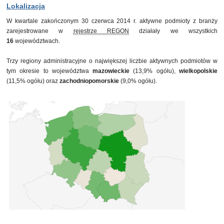
30 września 2013
62 482
Lokalizacja
31 grudnia 2013
63 733
W kwartale zakończonym 30 czerwca 2014 r. aktywne podmioty z branży
31 marca 2014
64 633
zarejestrowane w
rejestrze REGON
działały we wszystkich
30 czerwca 2014
65 326
16
województwach.
Trzy regiony administracyjne o największej liczbie aktywnych podmiotów w
tym okresie to województwa
mazowieckie
(13,9% ogółu),
wielkopolskie
(11,5% ogółu) oraz
zachodniopomorskie
(9,0% ogółu).