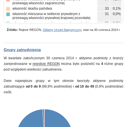
przewagą własności zagranicznej
własność skarbu państwa
33
0,1%
własność mieszana w sektorze prywatnym z
31
0,0%
przewagą własności prywatnej krajowej pozostałej
własność mieszana w sektorze prywatnym z brakiem
31
0,0%
przewagi któregokolwiek rodzaju własności prywatnej
Źródło:
Rejestr REGON,
Główny Urząd Statystyczny
, stan na 30 czerwca 2014 r.
własność państwowych osób prawnych
20
0,0%
pozostałe
4
0,0%
Grupy zatrudnienia
W kwartale zakończonym 30 czerwca 2014 r. aktywne podmioty z branży
zarejestrowane w
rejestrze REGON
można było podzielić na
4
różne grupy
pod względem wielkości zatrudnienia.
Dwie największe grupy w tym okresie tworzyły aktywne podmioty
zatrudniające
od 0 do 9
(98,9% podmiotów) i
od 10 do 49
(0,9% podmiotów)
osób.