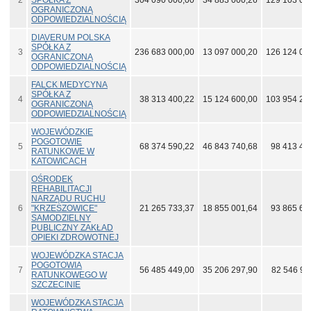
2
SPÓŁKA Z
304 090 000,00
34 883 000,26
129 103 00
OGRANICZONĄ
ODPOWIEDZIALNOŚCIĄ
DIAVERUM POLSKA
SPÓŁKA Z
3
236 683 000,00
13 097 000,20
126 124 00
OGRANICZONĄ
ODPOWIEDZIALNOŚCIĄ
FALCK MEDYCYNA
SPÓŁKA Z
4
38 313 400,22
15 124 600,00
103 954 20
OGRANICZONĄ
ODPOWIEDZIALNOŚCIĄ
WOJEWÓDZKIE
POGOTOWIE
5
68 374 590,22
46 843 740,68
98 413 40
RATUNKOWE W
KATOWICACH
OŚRODEK
REHABILITACJI
NARZĄDU RUCHU
6
"KRZESZOWICE"
21 265 733,37
18 855 001,64
93 865 62
SAMODZIELNY
PUBLICZNY ZAKŁAD
OPIEKI ZDROWOTNEJ
WOJEWÓDZKA STACJA
POGOTOWIA
7
56 485 449,00
35 206 297,90
82 546 96
RATUNKOWEGO W
SZCZECINIE
WOJEWÓDZKA STACJA