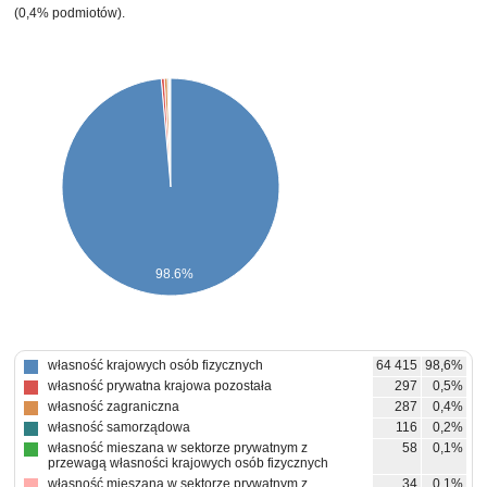
(0,4% podmiotów).
98.6%
własność krajowych osób fizycznych
64 415
98,6%
własność prywatna krajowa pozostała
297
0,5%
własność zagraniczna
287
0,4%
własność samorządowa
116
0,2%
własność mieszana w sektorze prywatnym z
58
0,1%
przewagą własności krajowych osób fizycznych
własność mieszana w sektorze prywatnym z
34
0,1%