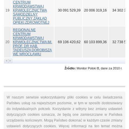
CENTRUM
KRWIODAWSTWA I
19
KRWIOLECZNICTWA
30 091 529,39
20 006 319,16
34 302 34
SAMODZIELNY
PUBLICZNY ZAKŁAD
OPIEKI ZDROWOTNEJ
REGIONALNE
CENTRUM
KRWIODAWSTWA I
20
KRWIOLECZNICTWA IM.
69 106 420,62
60 103 899,36
32 738 53
PROF. DR HAB.
TADEUSZA DOROBISZA
WE WROCŁAWIU
Źródło:
Monitor Polski B, dane za 2010 r.
W naszym serwisie wykorzystujemy pliki cookies w celu świadczenia
Państwu usług na najwyższym poziomie, w tym w sposób dostosowany
do indywidualnych potrzeb. Korzystanie z witryny bez zmiany ustawień
dotyczących cookies oznacza, że będą one zamieszczane w Państwa
urządzeniu końcowym. Mogą Państwo dokonać w każdym czasie zmiany
ustawień dotyczących cookies. Więcej informacji na ten temat można