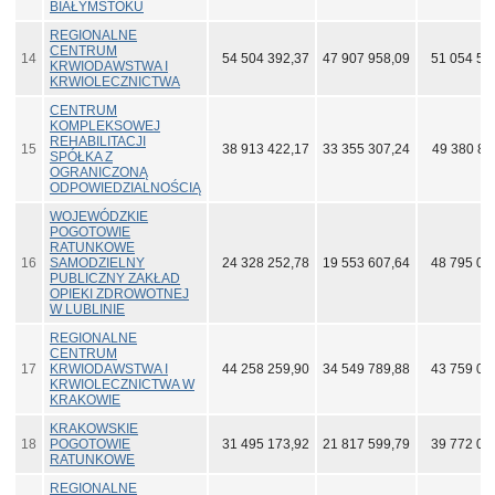
BIAŁYMSTOKU
REGIONALNE
CENTRUM
14
54 504 392,37
47 907 958,09
51 054 52
KRWIODAWSTWA I
KRWIOLECZNICTWA
CENTRUM
KOMPLEKSOWEJ
REHABILITACJI
15
38 913 422,17
33 355 307,24
49 380 84
SPÓŁKA Z
OGRANICZONĄ
ODPOWIEDZIALNOŚCIĄ
WOJEWÓDZKIE
POGOTOWIE
RATUNKOWE
16
SAMODZIELNY
24 328 252,78
19 553 607,64
48 795 05
PUBLICZNY ZAKŁAD
OPIEKI ZDROWOTNEJ
W LUBLINIE
REGIONALNE
CENTRUM
17
KRWIODAWSTWA I
44 258 259,90
34 549 789,88
43 759 08
KRWIOLECZNICTWA W
KRAKOWIE
KRAKOWSKIE
18
POGOTOWIE
31 495 173,92
21 817 599,79
39 772 01
RATUNKOWE
REGIONALNE