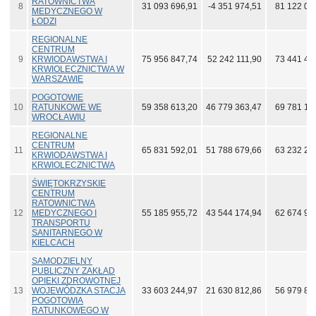
RATOWNICTWA
8
31 093 696,91
-4 351 974,51
81 122 05
MEDYCZNEGO W
ŁODZI
REGIONALNE
CENTRUM
9
KRWIODAWSTWA I
75 956 847,74
52 242 111,90
73 441 42
KRWIOLECZNICTWA W
WARSZAWIE
POGOTOWIE
10
RATUNKOWE WE
59 358 613,20
46 779 363,47
69 781 12
WROCŁAWIU
REGIONALNE
CENTRUM
11
65 831 592,01
51 788 679,66
63 232 23
KRWIODAWSTWA I
KRWIOLECZNICTWA
ŚWIĘTOKRZYSKIE
CENTRUM
RATOWNICTWA
12
MEDYCZNEGO I
55 185 955,72
43 544 174,94
62 674 91
TRANSPORTU
SANITARNEGO W
KIELCACH
SAMODZIELNY
PUBLICZNY ZAKŁAD
OPIEKI ZDROWOTNEJ
13
WOJEWÓDZKA STACJA
33 603 244,97
21 630 812,86
56 979 89
POGOTOWIA
RATUNKOWEGO W