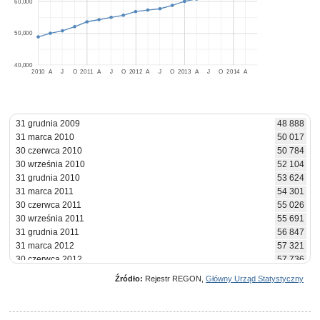
60,000
50,000
40,000
2010
A
J
O
2011
A
J
O
2012
A
J
O
2013
A
J
O
2014
A
31 grudnia 2009
48 888
31 marca 2010
50 017
30 czerwca 2010
50 784
30 września 2010
52 104
31 grudnia 2010
53 624
31 marca 2011
54 301
30 czerwca 2011
55 026
30 września 2011
55 691
31 grudnia 2011
56 847
31 marca 2012
57 321
30 czerwca 2012
57 736
30 września 2012
58 793
Źródło:
Rejestr REGON,
Główny Urząd Statystyczny
31 grudnia 2012
60 069
31 marca 2013
60 787
30 czerwca 2013
61 401