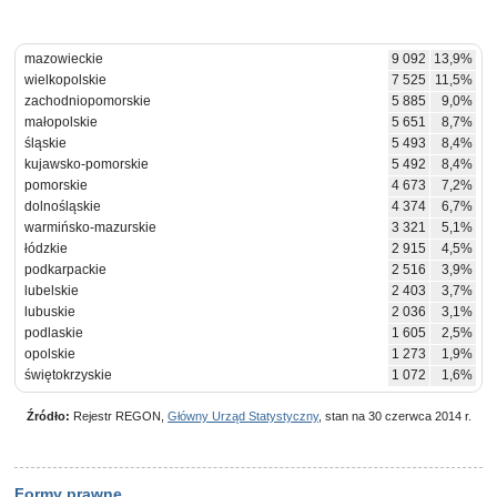
mazowieckie
9 092
13,9%
wielkopolskie
7 525
11,5%
zachodniopomorskie
5 885
9,0%
małopolskie
5 651
8,7%
śląskie
5 493
8,4%
kujawsko-pomorskie
5 492
8,4%
pomorskie
4 673
7,2%
dolnośląskie
4 374
6,7%
warmińsko-mazurskie
3 321
5,1%
łódzkie
2 915
4,5%
podkarpackie
2 516
3,9%
lubelskie
2 403
3,7%
lubuskie
2 036
3,1%
podlaskie
1 605
2,5%
opolskie
1 273
1,9%
świętokrzyskie
1 072
1,6%
Źródło:
Rejestr REGON,
Główny Urząd Statystyczny
, stan na 30 czerwca 2014 r.
Formy prawne