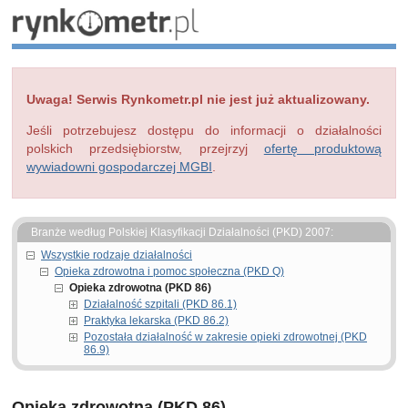
Uwaga! Serwis Rynkometr.pl nie jest już aktualizowany.
Jeśli potrzebujesz dostępu do informacji o działalności
polskich przedsiębiorstw, przejrzyj
ofertę produktową
wywiadowni gospodarczej MGBI
.
Branże według Polskiej Klasyfikacji Działalności (PKD) 2007:
Wszystkie rodzaje działalności
Opieka zdrowotna i pomoc społeczna (PKD Q)
Opieka zdrowotna (PKD 86)
Działalność szpitali (PKD 86.1)
Praktyka lekarska (PKD 86.2)
Pozostała działalność w zakresie opieki zdrowotnej (PKD
86.9)
Opieka zdrowotna (PKD 86)