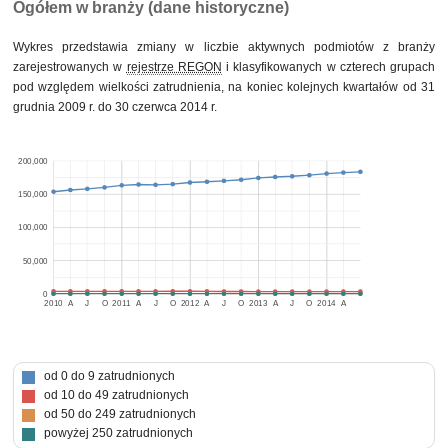
Ogółem w branży (dane historyczne)
Wykres przedstawia zmiany w liczbie aktywnych podmiotów z branży
zarejestrowanych w
rejestrze REGON
i klasyfikowanych w czterech grupach
pod względem wielkości zatrudnienia, na koniec kolejnych kwartałów od 31
grudnia 2009 r. do 30 czerwca 2014 r.
200,000
150,000
100,000
50,000
0
2010
A
J
O
2011
A
J
O
2012
A
J
O
2013
A
J
O
2014
A
od 0 do 9 zatrudnionych
od 10 do 49 zatrudnionych
od 50 do 249 zatrudnionych
powyżej 250 zatrudnionych