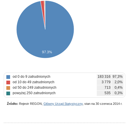
97.3%
od 0 do 9 zatrudnionych
183 316
97,3%
od 10 do 49 zatrudnionych
3 779
2,0%
od 50 do 249 zatrudnionych
713
0,4%
powyżej 250 zatrudnionych
535
0,3%
Źródło:
Rejestr REGON,
Główny Urząd Statystyczny
, stan na 30 czerwca 2014 r.