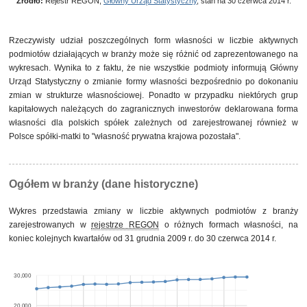
Źródło:
Rejestr REGON,
Główny Urząd Statystyczny
, stan na 30 czerwca 2014 r.
własność skarbu państwa
1
0,0%
Rzeczywisty udział poszczególnych form własności w liczbie aktywnych
podmiotów działających w branży może się różnić od zaprezentowanego na
wykresach. Wynika to z faktu, że nie wszystkie podmioty informują Główny
Urząd Statystyczny o zmianie formy własności bezpośrednio po dokonaniu
zmian w strukturze własnościowej. Ponadto w przypadku niektórych grup
kapitałowych należących do zagranicznych inwestorów deklarowana forma
własności dla polskich spółek zależnych od zarejestrowanej również w
Polsce spółki-matki to "własność prywatna krajowa pozostała".
Ogółem w branży (dane historyczne)
Wykres przedstawia zmiany w liczbie aktywnych podmiotów z branży
zarejestrowanych w
rejestrze REGON
o różnych formach własności, na
koniec kolejnych kwartałów od 31 grudnia 2009 r. do 30 czerwca 2014 r.
30,000
20,000