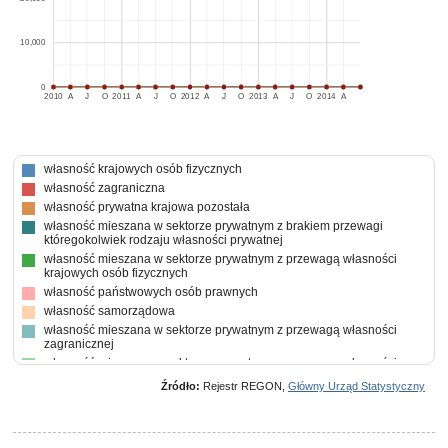
10,000
0
2010
A
J
O
2011
A
J
O
2012
A
J
O
2013
A
J
O
2014
A
własność krajowych osób fizycznych
własność zagraniczna
własność prywatna krajowa pozostała
własność mieszana w sektorze prywatnym z brakiem przewagi
któregokolwiek rodzaju własności prywatnej
własność mieszana w sektorze prywatnym z przewagą własności
krajowych osób fizycznych
własność państwowych osób prawnych
własność samorządowa
własność mieszana w sektorze prywatnym z przewagą własności
zagranicznej
własność mieszana w sektorze prywatnym z przewagą własności
prywatnej krajowej pozostałej
Źródło:
Rejestr REGON,
Główny Urząd Statystyczny
własność skarbu państwa