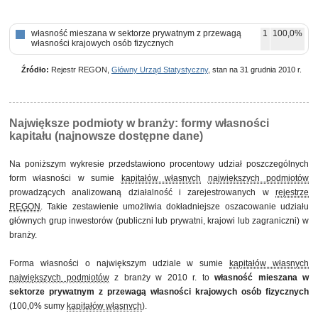
własność mieszana w sektorze prywatnym z przewagą
1
100,0%
własności krajowych osób fizycznych
Źródło:
Rejestr REGON,
Główny Urząd Statystyczny
, stan na 31 grudnia 2010 r.
Największe podmioty w branży: formy własności
kapitału (najnowsze dostępne dane)
Na poniższym wykresie przedstawiono procentowy udział poszczególnych
form własności w sumie
kapitałów własnych
największych podmiotów
prowadzących analizowaną działalność i zarejestrowanych w
rejestrze
REGON
. Takie zestawienie umożliwia dokładniejsze oszacowanie udziału
głównych grup inwestorów (publiczni lub prywatni, krajowi lub zagraniczni) w
branży.
Forma własności o największym udziale w sumie
kapitałów własnych
największych podmiotów
z branży w 2010 r. to
własność mieszana w
sektorze prywatnym z przewagą własności krajowych osób fizycznych
(100,0% sumy
kapitałów własnych
).