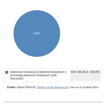
100%
własność mieszana w sektorze prywatnym z
640 730,29 zł
100,0%
przewagą własności krajowych osób
fizycznych
Źródło:
Rejestr REGON,
Główny Urząd Statystyczny
, stan na 31 grudnia 2010 r.