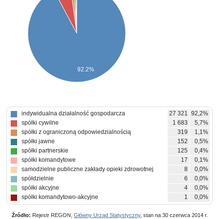
92.2%
indywidualna działalność gospodarcza
27 321
92,2%
spółki cywilne
1 683
5,7%
spółki z ograniczoną odpowiedzialnością
319
1,1%
spółki jawne
152
0,5%
spółki partnerskie
125
0,4%
spółki komandytowe
17
0,1%
samodzielne publiczne zakłady opieki zdrowotnej
8
0,0%
spółdzielnie
6
0,0%
spółki akcyjne
4
0,0%
spółki komandytowo-akcyjne
1
0,0%
Źródło:
Rejestr REGON,
Główny Urząd Statystyczny
, stan na 30 czerwca 2014 r.