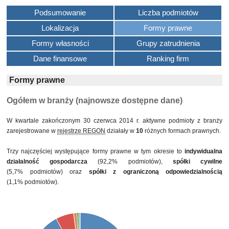
Podsumowanie
Liczba podmiotów
Lokalizacja
Formy prawne
Formy własności
Grupy zatrudnienia
Dane finansowe
Ranking firm
Formy prawne
Ogółem w branży (najnowsze dostępne dane)
W kwartale zakończonym 30 czerwca 2014 r. aktywne podmioty z branży
zarejestrowane w
rejestrze REGON
działały w
10
różnych formach prawnych.
Trzy najczęściej występujące formy prawne w tym okresie to
indywidualna
działalność gospodarcza
(92,2% podmiotów),
spółki cywilne
(5,7% podmiotów) oraz
spółki z ograniczoną odpowiedzialnością
(1,1% podmiotów).