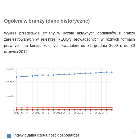
Ogółem w branży (dane historyczne)
Wykres przedstawia zmiany w liczbie aktywnych podmiotów z branży
zarejestrowanych w
rejestrze REGON
prowadzonych w różnych formach
prawnych, na koniec kolejnych kwartałów od 31 grudnia 2009 r. do 30
czerwca 2014 r.
30,000
20,000
10,000
0
2010
A
J
O
2011
A
J
O
2012
A
J
O
2013
A
J
O
2014
A
indywidualna działalność gospodarcza