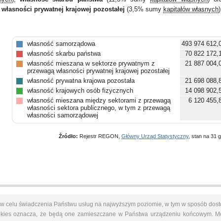
własności prywatnej krajowej pozostałej
(3,5% sumy
kapitałów własnych
)
własność samorządowa
493 974 612,0
własność skarbu państwa
70 822 172,1
własność mieszana w sektorze prywatnym z
21 887 004,0
przewagą własności prywatnej krajowej pozostałej
własność prywatna krajowa pozostała
21 698 088,8
własność krajowych osób fizycznych
14 098 902,5
własność mieszana między sektorami z przewagą
6 120 455,8
własności sektora publicznego, w tym z przewagą
własności samorządowej
Źródło:
Rejestr REGON,
Główny Urząd Statystyczny
, stan na 31 g
s w celu świadczenia Państwu usług na najwyższym poziomie, w tym w sposób dost
cookies oznacza, że będą one zamieszczane w Państwa urządzeniu końcowym. 