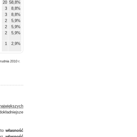
20
58,8%
3
8,8%
3
8,8%
2
5,9%
2
5,9%
2
5,9%
1
2,9%
rudnia 2010 r.
największych
dokładniejsze
 to
własność
raz
własność