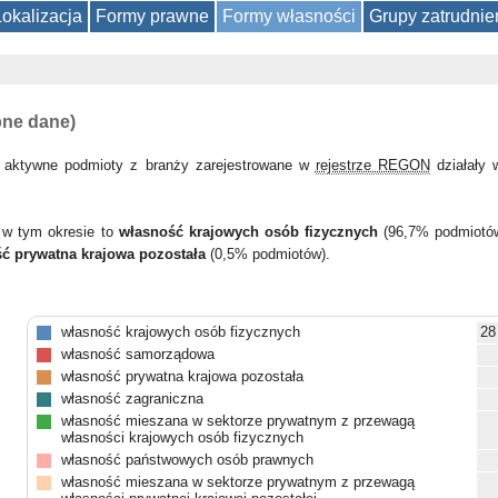
Lokalizacja
Formy prawne
Formy własności
Grupy zatrudnie
pne dane)
 aktywne podmioty z branży zarejestrowane w
rejestrze REGON
działały
 w tym okresie to
własność krajowych osób fizycznych
(96,7% podmiotó
ć prywatna krajowa pozostała
(0,5% podmiotów).
własność krajowych osób fizycznych
28
własność samorządowa
własność prywatna krajowa pozostała
własność zagraniczna
własność mieszana w sektorze prywatnym z przewagą
własności krajowych osób fizycznych
własność państwowych osób prawnych
własność mieszana w sektorze prywatnym z przewagą