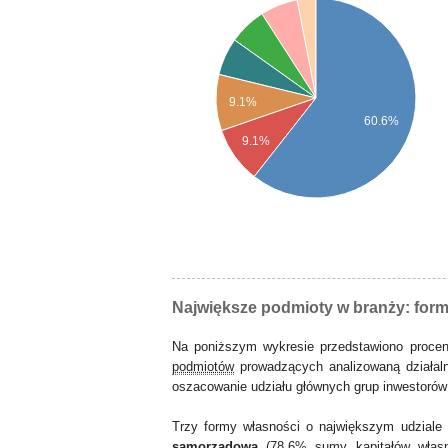
9.1%
60.6%
9.1%
Największe podmioty w branży: form
Na poniższym wykresie przedstawiono proce
podmiotów
prowadzących analizowaną działal
oszacowanie udziału głównych grup inwestorów (p
Trzy formy własności o największym udzial
samorządowa
(78,6% sumy
kapitałów włas