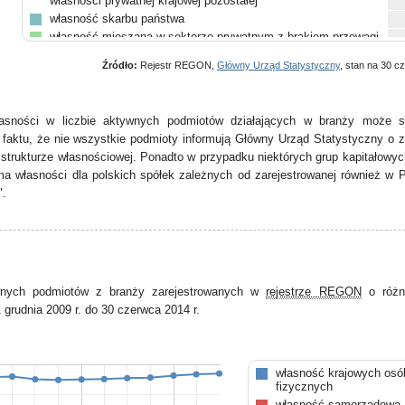
własności prywatnej krajowej pozostałej
własność skarbu państwa
własność mieszana w sektorze prywatnym z brakiem przewagi
któregokolwiek rodzaju własności prywatnej
Źródło:
Rejestr REGON,
Główny Urząd Statystyczny
, stan na 30 c
własność mieszana w sektorze prywatnym z przewagą
własności zagranicznej
pozostałe
asności w liczbie aktywnych podmiotów działających w branży może s
faktu, że nie wszystkie podmioty informują Główny Urząd Statystyczny o 
strukturze własnościowej. Ponadto w przypadku niektórych grup kapitałowy
a własności dla polskich spółek zależnych od zarejestrowanej również w P
".
wnych podmiotów z branży zarejestrowanych w
rejestrze REGON
o różn
 grudnia 2009 r. do 30 czerwca 2014 r.
własność krajowych osó
fizycznych
własność samorządowa