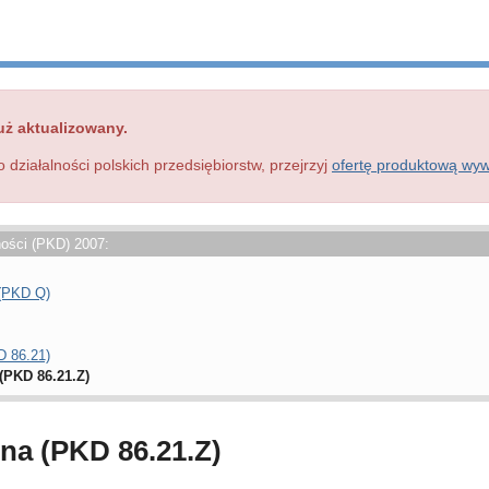
uż aktualizowany.
o działalności polskich przedsiębiorstw, przejrzyj
ofertę produktową wy
ności (PKD) 2007:
 (PKD Q)
D 86.21)
(PKD 86.21.Z)
lna (PKD 86.21.Z)