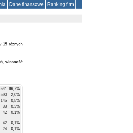
nia
Dane finansowe
Ranking firm
 w
15
różnych
w),
własność
 541
96,7%
590
2,0%
145
0,5%
88
0,3%
42
0,1%
42
0,1%
24
0,1%