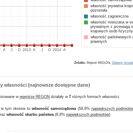
własność prywatna kraj
pozostała
własność zagraniczna
własność mieszana w se
prywatnym z przewagą w
krajowych osób fizyczn
własność państwowych 
prawnych
własność mieszana w se
2
A
J
O
2013
A
J
O
2014
A
prywatnym z przewagą w
prywatnej krajowej pozos
własność skarbu państw
Źródło:
Rejestr REGON,
Główny Urząd
własność mieszana w se
prywatnym z brakiem pr
któregokolwiek rodzaju 
prywatnej
my własności (najnowsze dostępne dane)
własność mieszana w se
prywatnym z przewagą w
zagranicznej
estrowane w
rejestrze REGON
działały w
7
różnych formach własności.
i w tym okresie to
własność samorządowa
(58,8%
największych podmiotó
oraz
własność skarbu państwa
(8,8%
największych podmiotów
).