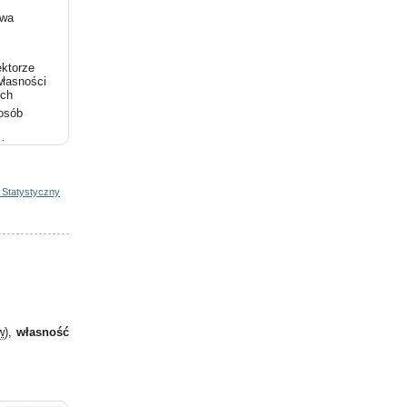
owa
ktorze
łasności
ych
osób
ktorze
łasności
tałej
a
 Statystyczny
ktorze
zewagi
własności
ktorze
łasności
w
),
własność