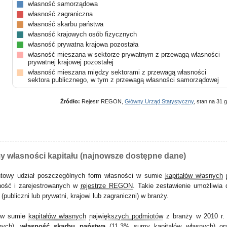
własność samorządowa
własność zagraniczna
własność skarbu państwa
własność krajowych osób fizycznych
własność prywatna krajowa pozostała
własność mieszana w sektorze prywatnym z przewagą własności
prywatnej krajowej pozostałej
własność mieszana między sektorami z przewagą własności
sektora publicznego, w tym z przewagą własności samorządowej
Źródło:
Rejestr REGON,
Główny Urząd Statystyczny
, stan na 31 g
y własności kapitału (najnowsze dostępne dane)
ntowy udział poszczególnych form własności w sumie
kapitałów własnych
ność i zarejestrowanych w
rejestrze REGON
. Takie zestawienie umożliwia 
ubliczni lub prywatni, krajowi lub zagraniczni) w branży.
e w sumie
kapitałów własnych
największych podmiotów
z branży w 2010 r.
nych
),
własność skarbu państwa
(11,3% sumy
kapitałów własnych
) o