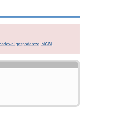
wiadowni gospodarczej MGBI
.