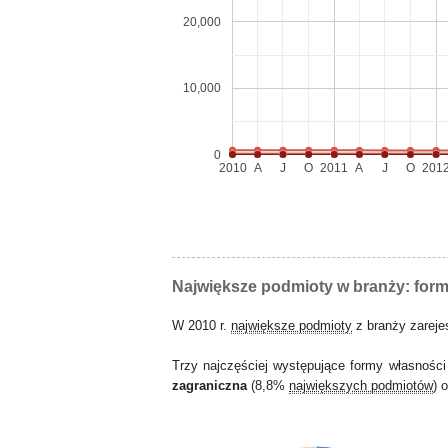
20,000
10,000
0
2010
A
J
O
2011
A
J
O
201
Największe podmioty w branży: for
W 2010 r.
największe podmioty
z branży zarej
Trzy najczęściej występujące formy własnośc
zagraniczna
(8,8%
największych podmiotów
) 