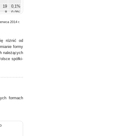
19
0,1%
8
0,0%
zerwca 2014 r.
4
0,0%
7
0,0%
ię różnić od
zmianie formy
ch należących
olsce spółki-
ych formach
b