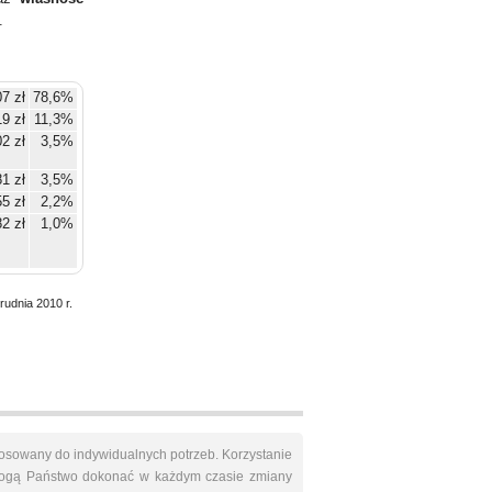
.
7 zł
78,6%
9 zł
11,3%
2 zł
3,5%
1 zł
3,5%
5 zł
2,2%
2 zł
1,0%
rudnia 2010 r.
osowany do indywidualnych potrzeb. Korzystanie
Mogą Państwo dokonać w każdym czasie zmiany