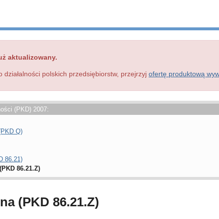
uż aktualizowany.
o działalności polskich przedsiębiorstw, przejrzyj
ofertę produktową wy
ności (PKD) 2007:
 (PKD Q)
D 86.21)
(PKD 86.21.Z)
lna (PKD 86.21.Z)