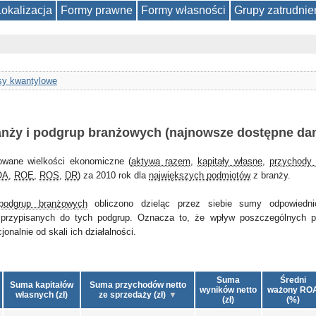
Lokalizacja
Formy prawne
Formy własności
Grupy zatrudnie
y kwantylowe
anży i podgrup branżowych (najnowsze dostępne da
owane wielkości ekonomiczne (
aktywa razem
,
kapitały własne
,
przychody 
OA
,
ROE
,
ROS
,
DR
) za 2010 rok dla
największych podmiotów
z branży.
podgrup branżowych
obliczono dzieląc przez siebie sumy odpowiedni
przypisanych do tych podgrup. Oznacza to, że wpływ poszczególnych 
nalnie od skali ich działalności.
Suma
Średni
Suma kapitałów
Suma przychodów netto
wyników netto
ważony RO
własnych (zł)
ze sprzedaży (zł)
(zł)
(%)