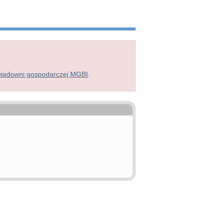
wiadowni gospodarczej MGBI
.