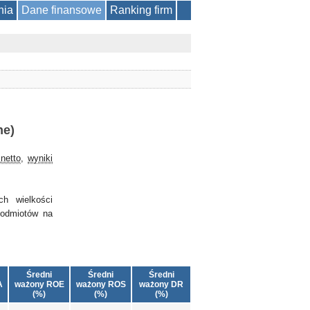
nia
Dane finansowe
Ranking firm
ne)
netto
,
wyniki
ch wielkości
podmiotów na
Średni
Średni
Średni
A
ważony ROE
ważony ROS
ważony DR
(%)
(%)
(%)