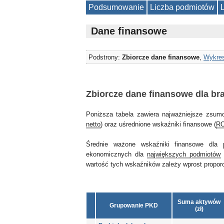
Podsumowanie
Liczba podmiotów
Dane finansowe
Podstrony:
Zbiorcze dane finansowe
,
Wykres
Zbiorcze dane finansowe dla br
Poniższa tabela zawiera najważniejsze zsum
netto
) oraz uśrednione wskaźniki finansowe (
R
Średnie ważone wskaźniki finansowe dla
ekonomicznych dla
największych podmiotów
wartość tych wskaźników zależy wprost proporcjo
Suma aktywów
Grupowanie PKD
(zł)