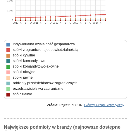
2,000
1,000
0
2010
A
J
O
2011
A
J
O
2012
A
J
O
2013
A
J
O
2014
A
indywidualna działalność gospodarcza
spółki z ograniczoną odpowiedzialnością
spółki cywilne
spółki komandytowe
spółki komandytowo-akcyjne
spółki akcyjne
spółki jawne
oddziały przedsiębiorców zagranicznych
przedstawicielstwa zagraniczne
spółdzielnie
Źródło:
Rejestr REGON,
Główny Urząd Statystyczny
Największe podmioty w branży (najnowsze dostępne