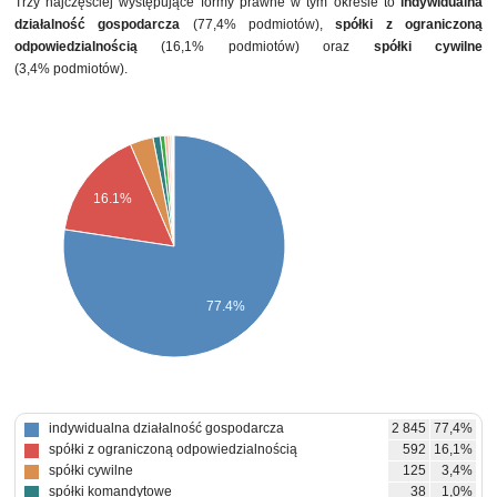
Trzy najczęściej występujące formy prawne w tym okresie to
indywidualna
działalność gospodarcza
(77,4% podmiotów),
spółki z ograniczoną
odpowiedzialnością
(16,1% podmiotów) oraz
spółki cywilne
(3,4% podmiotów).
16.1%
77.4%
indywidualna działalność gospodarcza
2 845
77,4%
spółki z ograniczoną odpowiedzialnością
592
16,1%
spółki cywilne
125
3,4%
spółki komandytowe
38
1,0%