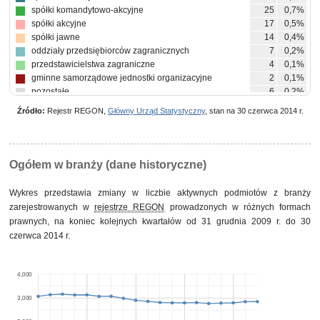
spółki komandytowo-akcyjne
25
0,7%
spółki akcyjne
17
0,5%
spółki jawne
14
0,4%
oddziały przedsiębiorców zagranicznych
7
0,2%
przedstawicielstwa zagraniczne
4
0,1%
gminne samorządowe jednostki organizacyjne
2
0,1%
pozostałe
6
0,2%
Źródło:
Rejestr REGON,
Główny Urząd Statystyczny
, stan na 30 czerwca 2014 r.
Ogółem w branży (dane historyczne)
Wykres przedstawia zmiany w liczbie aktywnych podmiotów z branży
zarejestrowanych w
rejestrze REGON
prowadzonych w różnych formach
prawnych, na koniec kolejnych kwartałów od 31 grudnia 2009 r. do 30
czerwca 2014 r.
4,000
3,000