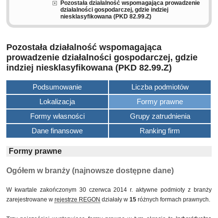
Pozostała działalność wspomagająca prowadzenie
działalności gospodarczej, gdzie indziej
niesklasyfikowana (PKD 82.99.Z)
Pozostała działalność wspomagająca
prowadzenie działalności gospodarczej, gdzie
indziej niesklasyfikowana (PKD 82.99.Z)
Podsumowanie
Liczba podmiotów
Lokalizacja
Formy prawne
Formy własności
Grupy zatrudnienia
Dane finansowe
Ranking firm
Formy prawne
Ogółem w branży (najnowsze dostępne dane)
W kwartale zakończonym 30 czerwca 2014 r. aktywne podmioty z branży
zarejestrowane w
rejestrze REGON
działały w
15
różnych formach prawnych.