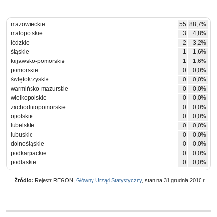
mazowieckie
55
88,7%
małopolskie
3
4,8%
łódzkie
2
3,2%
śląskie
1
1,6%
kujawsko-pomorskie
1
1,6%
pomorskie
0
0,0%
świętokrzyskie
0
0,0%
warmińsko-mazurskie
0
0,0%
wielkopolskie
0
0,0%
zachodniopomorskie
0
0,0%
opolskie
0
0,0%
lubelskie
0
0,0%
lubuskie
0
0,0%
dolnośląskie
0
0,0%
podkarpackie
0
0,0%
podlaskie
0
0,0%
Źródło:
Rejestr REGON,
Główny Urząd Statystyczny
, stan na 31 grudnia 2010 r.