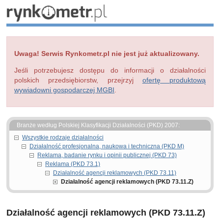
Uwaga! Serwis Rynkometr.pl nie jest już aktualizowany.
Jeśli potrzebujesz dostępu do informacji o działalności
polskich przedsiębiorstw, przejrzyj
ofertę produktową
wywiadowni gospodarczej MGBI
.
Branże według Polskiej Klasyfikacji Działalności (PKD) 2007:
Wszystkie rodzaje działalności
Działalność profesjonalna, naukowa i techniczna (PKD M)
Reklama, badanie rynku i opinii publicznej (PKD 73)
Reklama (PKD 73.1)
Działalność agencji reklamowych (PKD 73.11)
Działalność agencji reklamowych (PKD 73.11.Z)
Działalność agencji reklamowych (PKD 73.11.Z)