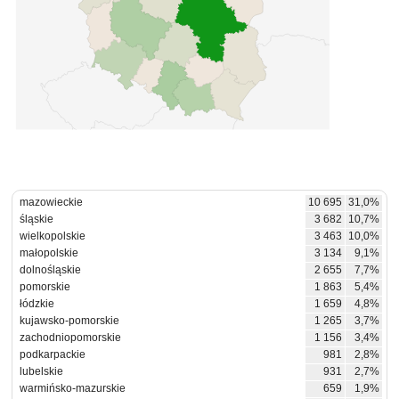
mazowieckie
10 695
31,0%
śląskie
3 682
10,7%
wielkopolskie
3 463
10,0%
małopolskie
3 134
9,1%
dolnośląskie
2 655
7,7%
pomorskie
1 863
5,4%
łódzkie
1 659
4,8%
kujawsko-pomorskie
1 265
3,7%
zachodniopomorskie
1 156
3,4%
podkarpackie
981
2,8%
lubelskie
931
2,7%
warmińsko-mazurskie
659
1,9%