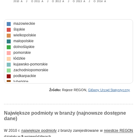
2010
A
J
O
2011
A
J
O
2012
A
J
O
2013
A
J
O
2014
A
mazowieckie
śląskie
wielkopolskie
małopolskie
dolnośląskie
pomorskie
łódzkie
kujawsko-pomorskie
zachodniopomorskie
podkarpackie
lubelskie
warmińsko-mazurskie
Źródło:
Rejestr REGON,
Główny Urząd Statystyczny
opolskie
podlaskie
świętokrzyskie
lubuskie
Największe podmioty w branży (najnowsze dostępne
dane)
W 2010 r.
największe podmioty
z branży zarejestrowane w
rejestrze REGON
działały w
5
województwach.