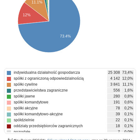
11.1%
12%
73.4%
indywidualna działalność gospodarcza
25 308
73,4%
spółki z ograniczoną odpowiedzialnością
4 142
12,0%
spółki cywilne
3 841
11,1%
przedstawicielstwa zagraniczne
556
1,6%
spółki jawne
280
0,8%
spółki komandytowe
191
0,6%
spółki akcyjne
78
0,2%
spółki komandytowo-akcyjne
39
0,1%
spółdzielnie
22
0,1%
oddziały przedsiębiorców zagranicznych
18
0,1%
pozostałe
7
0,0%