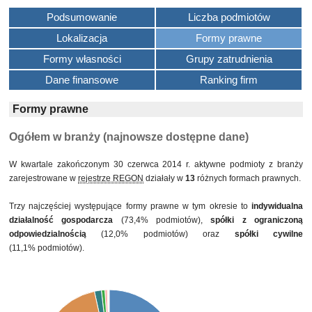
Podsumowanie
Liczba podmiotów
Lokalizacja
Formy prawne
Formy własności
Grupy zatrudnienia
Dane finansowe
Ranking firm
Formy prawne
Ogółem w branży (najnowsze dostępne dane)
W kwartale zakończonym 30 czerwca 2014 r. aktywne podmioty z branży
zarejestrowane w
rejestrze REGON
działały w
13
różnych formach prawnych.
Trzy najczęściej występujące formy prawne w tym okresie to
indywidualna
działalność gospodarcza
(73,4% podmiotów),
spółki z ograniczoną
odpowiedzialnością
(12,0% podmiotów) oraz
spółki cywilne
(11,1% podmiotów).