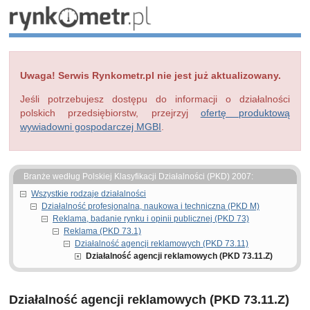
Uwaga! Serwis Rynkometr.pl nie jest już aktualizowany.
Jeśli potrzebujesz dostępu do informacji o działalności
polskich przedsiębiorstw, przejrzyj
ofertę produktową
wywiadowni gospodarczej MGBI
.
Branże według Polskiej Klasyfikacji Działalności (PKD) 2007:
Wszystkie rodzaje działalności
Działalność profesjonalna, naukowa i techniczna (PKD M)
Reklama, badanie rynku i opinii publicznej (PKD 73)
Reklama (PKD 73.1)
Działalność agencji reklamowych (PKD 73.11)
Działalność agencji reklamowych (PKD 73.11.Z)
Działalność agencji reklamowych (PKD 73.11.Z)