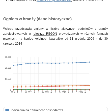
Źródło:
Rejestr REGON,
Główny Urząd Statystyczny
, stan na 30 czerwca 2014 r.
Ogółem w branży (dane historyczne)
Wykres przedstawia zmiany w liczbie aktywnych podmiotów z branży
zarejestrowanych w
rejestrze REGON
prowadzonych w różnych formach
prawnych, na koniec kolejnych kwartałów od 31 grudnia 2009 r. do 30
czerwca 2014 r.
30,000
20,000
10,000
0
2010
A
J
O
2011
A
J
O
2012
A
J
O
2013
A
J
O
2014
A
indywidualna działalność gospodarcza