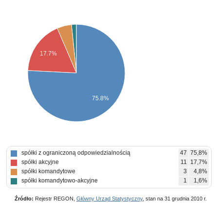
17.7%
75.8%
spółki z ograniczoną odpowiedzialnością
47
75,8%
spółki akcyjne
11
17,7%
spółki komandytowe
3
4,8%
spółki komandytowo-akcyjne
1
1,6%
Źródło:
Rejestr REGON,
Główny Urząd Statystyczny
, stan na 31 grudnia 2010 r.