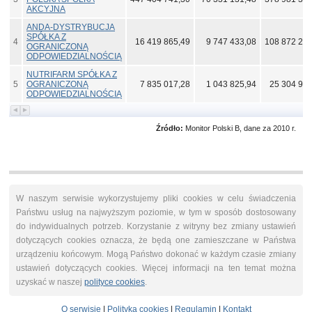
AKCYJNA
ANDA-DYSTRYBUCJA
SPÓŁKA Z
4
16 419 865,49
9 747 433,08
108 872 246
OGRANICZONĄ
ODPOWIEDZIALNOŚCIĄ
NUTRIFARM SPÓŁKA Z
5
OGRANICZONĄ
7 835 017,28
1 043 825,94
25 304 954
ODPOWIEDZIALNOŚCIĄ
Źródło:
Monitor Polski B, dane za 2010 r.
W naszym serwisie wykorzystujemy pliki cookies w celu świadczenia
Państwu usług na najwyższym poziomie, w tym w sposób dostosowany
do indywidualnych potrzeb. Korzystanie z witryny bez zmiany ustawień
dotyczących cookies oznacza, że będą one zamieszczane w Państwa
urządzeniu końcowym. Mogą Państwo dokonać w każdym czasie zmiany
ustawień dotyczących cookies. Więcej informacji na ten temat można
uzyskać w naszej
polityce cookies
.
O serwisie
|
Polityka cookies
|
Regulamin
|
Kontakt