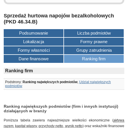
Sprzedaż hurtowa napojów bezalkoholowych
(PKD 46.34.B)
Podsumowanie
Liczba podmiotów
Lokalizacja
Formy prawne
Formy własności
Grupy zatrudnienia
Dane finansowe
Ranking firm
Ranking firm
Podstrony:
Ranking największych podmiotów
,
Udział największych
podmiotów
Ranking największych podmiotów (firm i innych instytucji)
działających w branży
Poniższa tabela zawiera najważniejsze wielkości ekonomiczne (
aktywa
razem
,
kapitał własny
,
przychody netto
,
wynik netto
) oraz wskaźniki finansowe