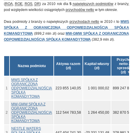
(
ROA
,
ROE
,
ROS
,
DR
) za 2010 rok dla
5
największych podmiotów
z branży,
pod względem wielkości osiągniętych
przychodów netto
w tym okresie.
Dwa podmioty z branży o największych
przychodach netto
w 2010 r. to
MWS
SPÓŁKA Z OGRANICZONĄ ODPOWIEDZIALNOŚCIĄ SPÓŁKA
KOMANDYTOWA
(899,2 mln zł) oraz
MW-GMW SPÓŁKA Z OGRANICZONĄ
ODPOWIEDZIALNOŚCIĄ SPÓŁKA KOMANDYTOWA
(382,9 mln zł).
Przychod
Aktywa razem
Kapitał własny
netto ze
Nazwa podmiotu
(zł)
(zł)
sprzedaż
(zł)
MWS SPÓŁKA Z
OGRANICZONĄ
1
ODPOWIEDZIALNOŚCIĄ
223 855 140,05
1 001 000,02
899 247 869
SPÓŁKA
KOMANDYTOWA
MW-GMW SPÓŁKA Z
OGRANICZONĄ
2
ODPOWIEDZIALNOŚCIĄ
112 544 783,58
1 264 450,00
382 870 547
SPÓŁKA
KOMANDYTOWA
NESTLE WATERS
3
POLSKA SPÓŁKA
447 404 741,30
-70 331 131,48
378 981 362