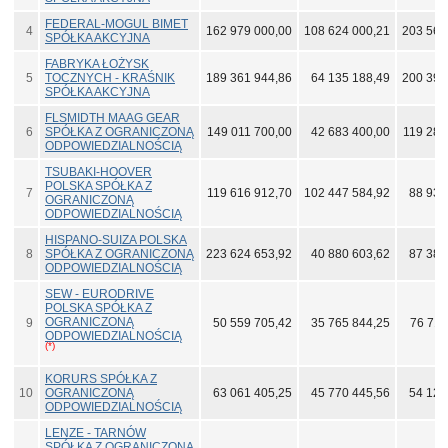
FEDERAL-MOGUL BIMET
4
162 979 000,00
108 624 000,21
203 560
SPÓŁKA AKCYJNA
FABRYKA ŁOŻYSK
5
TOCZNYCH - KRAŚNIK
189 361 944,86
64 135 188,49
200 398
SPÓŁKA AKCYJNA
FLSMIDTH MAAG GEAR
6
SPÓŁKA Z OGRANICZONĄ
149 011 700,00
42 683 400,00
119 283
ODPOWIEDZIALNOŚCIĄ
TSUBAKI-HOOVER
POLSKA SPÓŁKA Z
7
119 616 912,70
102 447 584,92
88 931
OGRANICZONĄ
ODPOWIEDZIALNOŚCIĄ
HISPANO-SUIZA POLSKA
8
SPÓŁKA Z OGRANICZONĄ
223 624 653,92
40 880 603,62
87 383
ODPOWIEDZIALNOŚCIĄ
SEW - EURODRIVE
POLSKA SPÓŁKA Z
OGRANICZONĄ
9
50 559 705,42
35 765 844,25
76 711
ODPOWIEDZIALNOŚCIĄ
(*)
KORURS SPÓŁKA Z
10
OGRANICZONĄ
63 061 405,25
45 770 445,56
54 120
ODPOWIEDZIALNOŚCIĄ
LENZE - TARNÓW
SPÓŁKA Z OGRANICZONĄ