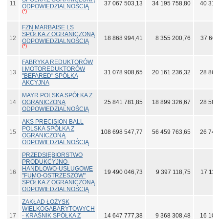
11
37 067 503,13
34 195 758,80
40 316
ODPOWIEDZIALNOŚCIĄ
(*)
FZN MARBAISE LS
SPÓŁKA Z OGRANICZONĄ
12
18 868 994,41
8 355 200,76
37 666
ODPOWIEDZIALNOŚCIĄ
(*)
FABRYKA REDUKTORÓW
I MOTOREDUKTORÓW
13
31 078 908,65
20 161 236,32
28 861
"BEFARED" SPÓŁKA
AKCYJNA
MAYR POLSKA SPÓŁKA Z
14
OGRANICZONĄ
25 841 781,85
18 899 326,67
28 588
ODPOWIEDZIALNOŚCIĄ
AKS PRECISION BALL
POLSKA SPÓŁKA Z
15
108 698 547,77
56 459 763,65
26 745
OGRANICZONĄ
ODPOWIEDZIALNOŚCIĄ
PRZEDSIĘBIORSTWO
PRODUKCYJNO-
HANDLOWO-USŁUGOWE
16
19 490 046,73
9 397 118,75
17 110
"FUMO-OSTRZESZÓW"
SPÓŁKA Z OGRANICZONĄ
ODPOWIEDZIALNOŚCIĄ
ZAKŁAD ŁOŻYSK
WIELKOGABARYTOWYCH
17
- KRAŚNIK SPÓŁKA Z
14 647 777,38
9 368 308,48
16 103