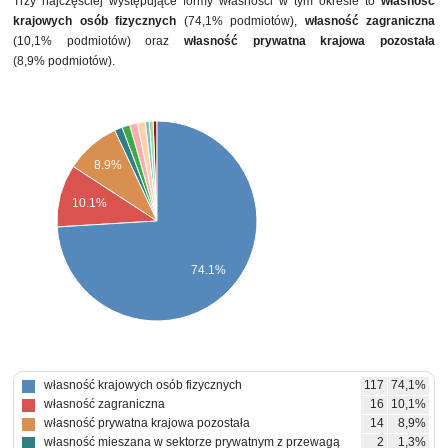
Trzy najczęściej występujące formy własności w tym okresie to
własność
krajowych osób fizycznych
(74,1% podmiotów),
własność zagraniczna
(10,1% podmiotów) oraz
własność prywatna krajowa pozostała
(8,9% podmiotów).
8.9%
10.1%
74.1%
własność krajowych osób fizycznych
117
74,1%
własność zagraniczna
16
10,1%
własność prywatna krajowa pozostała
14
8,9%
własność mieszana w sektorze prywatnym z przewagą
2
1,3%