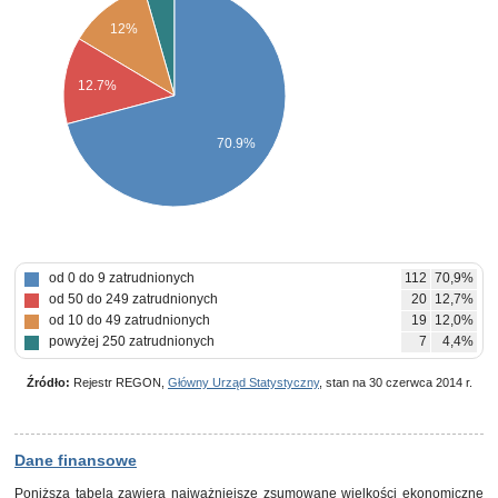
12%
12.7%
70.9%
od 0 do 9 zatrudnionych
112
70,9%
od 50 do 249 zatrudnionych
20
12,7%
od 10 do 49 zatrudnionych
19
12,0%
powyżej 250 zatrudnionych
7
4,4%
Źródło:
Rejestr REGON,
Główny Urząd Statystyczny
, stan na 30 czerwca 2014 r.
Dane finansowe
Poniższa tabela zawiera najważniejsze zsumowane wielkości ekonomiczne