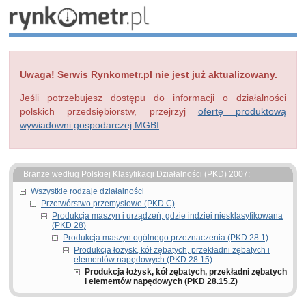
Uwaga! Serwis Rynkometr.pl nie jest już aktualizowany.
Jeśli potrzebujesz dostępu do informacji o działalności
polskich przedsiębiorstw, przejrzyj
ofertę produktową
wywiadowni gospodarczej MGBI
.
Branże według Polskiej Klasyfikacji Działalności (PKD) 2007:
Wszystkie rodzaje działalności
Przetwórstwo przemysłowe (PKD C)
Produkcja maszyn i urządzeń, gdzie indziej niesklasyfikowana
(PKD 28)
Produkcja maszyn ogólnego przeznaczenia (PKD 28.1)
Produkcja łożysk, kół zębatych, przekładni zębatych i
elementów napędowych (PKD 28.15)
Produkcja łożysk, kół zębatych, przekładni zębatych
i elementów napędowych (PKD 28.15.Z)