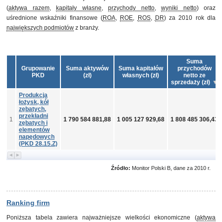
(
aktywa razem
,
kapitały własne
,
przychody netto
,
wyniki netto
) oraz
uśrednione wskaźniki finansowe (
ROA
,
ROE
,
ROS
,
DR
) za 2010 rok dla
największych podmiotów
z branży.
Suma
Grupowanie
Suma aktywów
Suma kapitałów
przychodów
PKD
(zł)
własnych (zł)
netto ze
sprzedaży (zł)
Produkcja
łożysk, kół
zębatych,
przekładni
1
1 790 584 881,88
1 005 127 929,68
1 808 485 306,43
zębatych i
elementów
napędowych
(PKD 28.15.Z)
Źródło:
Monitor Polski B, dane za 2010 r.
Ranking firm
Poniższa tabela zawiera najważniejsze wielkości ekonomiczne (
aktywa