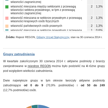
własności zagranicznej
własność mieszana między sektorami z przewagą
2
1,3%
własności sektora prywatnego, w tym z przewagą
własności zagranicznej
własność mieszana w sektorze prywatnym z przewagą
2
1,3%
własności krajowych osób fizycznych
własność państwowych osób prawnych
2
1,3%
własność mieszana w sektorze prywatnym z przewagą
1
0,6%
własności prywatnej krajowej pozostałej
Źródło:
Rejestr REGON,
Główny Urząd Statystyczny
, stan na 30 czerwca 2014 r.
własność skarbu państwa
1
0,6%
własność mieszana w sektorze prywatnym z brakiem
1
0,6%
przewagi któregokolwiek rodzaju własności prywatnej
Grupy zatrudnienia
W kwartale zakończonym 30 czerwca 2014 r. aktywne podmioty z branży
zarejestrowane w
rejestrze REGON
można było podzielić na
4
różne grupy
pod względem wielkości zatrudnienia.
Dwie największe grupy w tym okresie tworzyły aktywne podmioty
zatrudniające
od 0 do 9
(70,9% podmiotów) i
od 50 do 249
(12,7% podmiotów) osób.