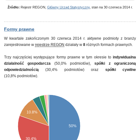
Źródło:
Rejestr REGON,
Główny Urząd Statystyczny
, stan na 30 czerwca 2014 r.
Formy prawne
W kwartale zakończonym 30 czerwca 2014 r. aktywne podmioty z branży
zarejestrowane w
rejestrze REGON
działały w
8
różnych formach prawnych.
Trzy najczęściej występujące formy prawne w tym okresie to
indywidualna
działalność gospodarcza
(50,0% podmiotów),
spółki z ograniczoną
odpowiedzialnością
(30,4% podmiotów) oraz
spółki cywilne
(10,8% podmiotów).
10.8%
50%
30.4%