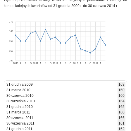
Wykres przedstawia zmiany w liczbie aktywnych podmiotów z branży na
koniec kolejnych kwartałów od 31 grudnia 2009 r. do 30 czerwca 2014 r.
170
165
160
155
150
2010
A
J
O
2011
A
J
O
2012
A
J
O
2013
A
J
O
2014
A
31 grudnia 2009
163
31 marca 2010
160
30 czerwca 2010
160
30 września 2010
164
31 grudnia 2010
165
31 marca 2011
160
30 czerwca 2011
166
30 września 2011
161
31 grudnia 2011
162