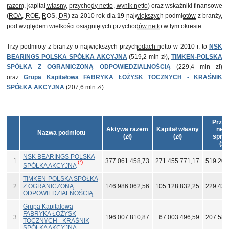
razem
,
kapitał własny
,
przychody netto
,
wynik netto
) oraz wskaźniki finansowe
(
ROA
,
ROE
,
ROS
,
DR
) za 2010 rok dla
19
największych podmiotów
z branży,
pod względem wielkości osiągniętych
przychodów netto
w tym okresie.
Trzy podmioty z branży o największych
przychodach netto
w 2010 r. to
NSK
BEARINGS POLSKA SPÓŁKA AKCYJNA
(519,2 mln zł),
TIMKEN-POLSKA
SPÓŁKA Z OGRANICZONĄ ODPOWIEDZIALNOŚCIĄ
(229,4 mln zł)
oraz
Grupa Kapitałowa FABRYKA ŁOŻYSK TOCZNYCH - KRAŚNIK
SPÓŁKA AKCYJNA
(207,6 mln zł).
Przy
Aktywa razem
Kapitał własny
nett
Nazwa podmiotu
(zł)
(zł)
sprz
(zł)
NSK BEARINGS POLSKA
1
377 061 458,73
271 455 771,17
519 203
(*)
SPÓŁKA AKCYJNA
TIMKEN-POLSKA SPÓŁKA
2
Z OGRANICZONĄ
146 986 062,56
105 128 832,25
229 430
ODPOWIEDZIALNOŚCIĄ
Grupa Kapitałowa
FABRYKA ŁOŻYSK
3
196 007 810,87
67 003 496,59
207 588
TOCZNYCH - KRAŚNIK
SPÓŁKA AKCYJNA