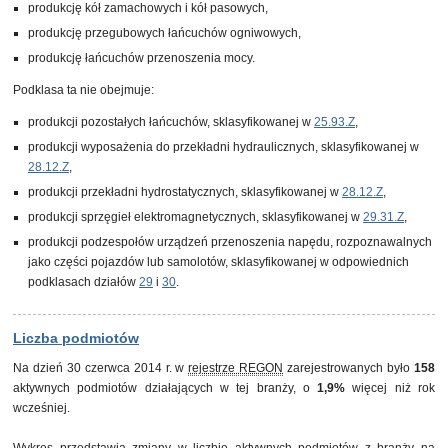
produkcję kół zamachowych i kół pasowych,
produkcję przegubowych łańcuchów ogniwowych,
produkcję łańcuchów przenoszenia mocy.
Podklasa ta nie obejmuje:
produkcji pozostałych łańcuchów, sklasyfikowanej w
25.93.Z
,
produkcji wyposażenia do przekładni hydraulicznych, sklasyfikowanej w
28.12.Z
,
produkcji przekładni hydrostatycznych, sklasyfikowanej w
28.12.Z
,
produkcji sprzęgieł elektromagnetycznych, sklasyfikowanej w
29.31.Z
,
produkcji podzespołów urządzeń przenoszenia napędu, rozpoznawalnych
jako części pojazdów lub samolotów, sklasyfikowanej w odpowiednich
podklasach działów
29
i
30
.
Liczba podmiotów
Na dzień 30 czerwca 2014 r. w
rejestrze REGON
zarejestrowanych było
158
aktywnych podmiotów działających w tej branży, o
1,9%
więcej niż rok
wcześniej.