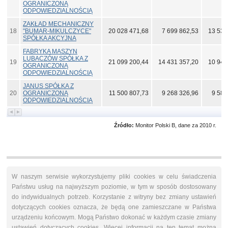
OGRANICZONĄ
ODPOWIEDZIALNOŚCIĄ
ZAKŁAD MECHANICZNY
18
"BUMAR-MIKULCZYCE"
20 028 471,68
7 699 862,53
13 534
SPÓŁKA AKCYJNA
FABRYKA MASZYN
LUBACZÓW SPÓŁKA Z
19
21 099 200,44
14 431 357,20
10 948
OGRANICZONĄ
ODPOWIEDZIALNOŚCIĄ
JANUS SPÓŁKA Z
20
OGRANICZONĄ
11 500 807,73
9 268 326,96
9 586
ODPOWIEDZIALNOŚCIĄ
Źródło:
Monitor Polski B, dane za 2010 r.
W naszym serwisie wykorzystujemy pliki cookies w celu świadczenia
Państwu usług na najwyższym poziomie, w tym w sposób dostosowany
do indywidualnych potrzeb. Korzystanie z witryny bez zmiany ustawień
dotyczących cookies oznacza, że będą one zamieszczane w Państwa
urządzeniu końcowym. Mogą Państwo dokonać w każdym czasie zmiany
ustawień dotyczących cookies. Więcej informacji na ten temat można