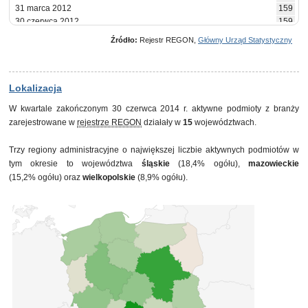
31 marca 2012
159
30 czerwca 2012
159
30 września 2012
162
Źródło:
Rejestr REGON,
Główny Urząd Statystyczny
31 grudnia 2012
163
31 marca 2013
156
30 czerwca 2013
155
30 września 2013
154
Lokalizacja
31 grudnia 2013
156
W kwartale zakończonym 30 czerwca 2014 r. aktywne podmioty z branży
31 marca 2014
162
zarejestrowane w
rejestrze REGON
działały w
15
województwach.
30 czerwca 2014
158
Trzy regiony administracyjne o największej liczbie aktywnych podmiotów w
tym okresie to województwa
śląskie
(18,4% ogółu),
mazowieckie
(15,2% ogółu) oraz
wielkopolskie
(8,9% ogółu).