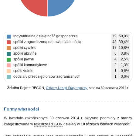
indywidualna działalność gospodarcza
79
50,0%
spółki z ograniczoną odpowiedzialnością
48
30,4%
spółki cywilne
17
10,8%
spółki akcyjne
6
3,8%
spółki jawne
4
2,5%
spółki komandytowe
2
1,3%
spółdzielnie
1
0,6%
oddziały przedsiębiorców zagranicznych
1
0,6%
Źródło:
Rejestr REGON,
Główny Urząd Statystyczny
, stan na 30 czerwca 2014 r.
Formy własności
W kwartale zakończonym 30 czerwca 2014 r. aktywne podmioty z branży
zarejestrowane w
rejestrze REGON
działały w
10
różnych formach własności.