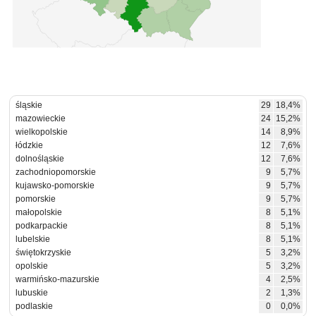
śląskie
29
18,4%
mazowieckie
24
15,2%
wielkopolskie
14
8,9%
łódzkie
12
7,6%
dolnośląskie
12
7,6%
zachodniopomorskie
9
5,7%
kujawsko-pomorskie
9
5,7%
pomorskie
9
5,7%
małopolskie
8
5,1%
podkarpackie
8
5,1%
lubelskie
8
5,1%
świętokrzyskie
5
3,2%
opolskie
5
3,2%
warmińsko-mazurskie
4
2,5%
lubuskie
2
1,3%
podlaskie
0
0,0%