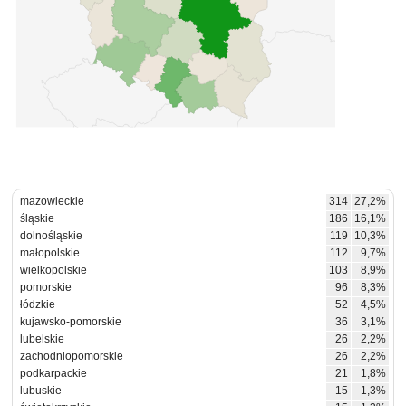
mazowieckie
314
27,2%
śląskie
186
16,1%
dolnośląskie
119
10,3%
małopolskie
112
9,7%
wielkopolskie
103
8,9%
pomorskie
96
8,3%
łódzkie
52
4,5%
kujawsko-pomorskie
36
3,1%
lubelskie
26
2,2%
zachodniopomorskie
26
2,2%
podkarpackie
21
1,8%
lubuskie
15
1,3%