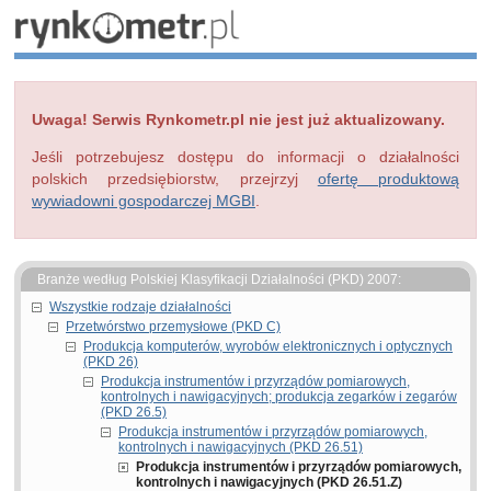
Uwaga! Serwis Rynkometr.pl nie jest już aktualizowany.
Jeśli potrzebujesz dostępu do informacji o działalności
polskich przedsiębiorstw, przejrzyj
ofertę produktową
wywiadowni gospodarczej MGBI
.
Branże według Polskiej Klasyfikacji Działalności (PKD) 2007:
Wszystkie rodzaje działalności
Przetwórstwo przemysłowe (PKD C)
Produkcja komputerów, wyrobów elektronicznych i optycznych
(PKD 26)
Produkcja instrumentów i przyrządów pomiarowych,
kontrolnych i nawigacyjnych; produkcja zegarków i zegarów
(PKD 26.5)
Produkcja instrumentów i przyrządów pomiarowych,
kontrolnych i nawigacyjnych (PKD 26.51)
Produkcja instrumentów i przyrządów pomiarowych,
kontrolnych i nawigacyjnych (PKD 26.51.Z)