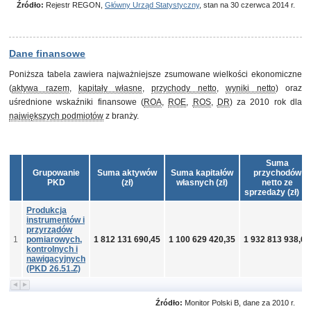
Źródło:
Rejestr REGON,
Główny Urząd Statystyczny
, stan na 30 czerwca 2014 r.
Dane finansowe
Poniższa tabela zawiera najważniejsze zsumowane wielkości ekonomiczne
(
aktywa razem
,
kapitały własne
,
przychody netto
,
wyniki netto
) oraz
uśrednione wskaźniki finansowe (
ROA
,
ROE
,
ROS
,
DR
) za 2010 rok dla
największych podmiotów
z branży.
Suma
Grupowanie
Suma aktywów
Suma kapitałów
przychodów
PKD
(zł)
własnych (zł)
netto ze
sprzedaży (zł)
Produkcja
instrumentów i
przyrządów
1
pomiarowych,
1 812 131 690,45
1 100 629 420,35
1 932 813 938,62
kontrolnych i
nawigacyjnych
(PKD 26.51.Z)
Źródło:
Monitor Polski B, dane za 2010 r.