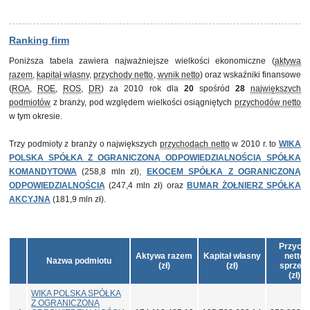
Ranking firm
Poniższa tabela zawiera najważniejsze wielkości ekonomiczne (
aktywa
razem
,
kapitał własny
,
przychody netto
,
wynik netto
) oraz wskaźniki finansowe
(
ROA
,
ROE
,
ROS
,
DR
) za 2010 rok dla
20
spośród
28
największych
podmiotów
z branży, pod względem wielkości osiągniętych
przychodów netto
w tym okresie.
Trzy podmioty z branży o największych
przychodach netto
w 2010 r. to
WIKA
POLSKA SPÓŁKA Z OGRANICZONĄ ODPOWIEDZIALNOŚCIĄ SPÓŁKA
KOMANDYTOWA
(258,8 mln zł),
EKOCEM SPÓŁKA Z OGRANICZONĄ
ODPOWIEDZIALNOŚCIĄ
(247,4 mln zł) oraz
BUMAR ŻOŁNIERZ SPÓŁKA
AKCYJNA
(181,9 mln zł).
Przych
Aktywa razem
Kapitał własny
netto 
Nazwa podmiotu
(zł)
(zł)
sprzed
(zł)
WIKA POLSKA SPÓŁKA
Z OGRANICZONĄ