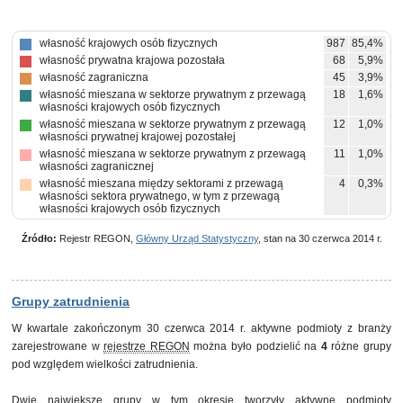
własność krajowych osób fizycznych
987
85,4%
własność prywatna krajowa pozostała
68
5,9%
własność zagraniczna
45
3,9%
własność mieszana w sektorze prywatnym z przewagą
18
1,6%
własności krajowych osób fizycznych
własność mieszana w sektorze prywatnym z przewagą
12
1,0%
własności prywatnej krajowej pozostałej
własność mieszana w sektorze prywatnym z przewagą
11
1,0%
własności zagranicznej
własność mieszana między sektorami z przewagą
4
0,3%
własności sektora prywatnego, w tym z przewagą
własności krajowych osób fizycznych
własność mieszana między sektorami z przewagą
4
0,3%
własności sektora publicznego, w tym z przewagą
Źródło:
Rejestr REGON,
Główny Urząd Statystyczny
, stan na 30 czerwca 2014 r.
własności państwowych osób prawnych
własność mieszana w sektorze prywatnym z brakiem
3
0,3%
przewagi któregokolwiek rodzaju własności prywatnej
własność mieszana między sektorami z przewagą
2
0,2%
Grupy zatrudnienia
własności sektora prywatnego, w tym z przewagą
własności prywatnej krajowej pozostałej
W kwartale zakończonym 30 czerwca 2014 r. aktywne podmioty z branży
pozostałe
2
0,2%
zarejestrowane w
rejestrze REGON
można było podzielić na
4
różne grupy
pod względem wielkości zatrudnienia.
Dwie największe grupy w tym okresie tworzyły aktywne podmioty