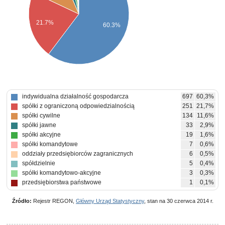
21.7%
60.3%
indywidualna działalność gospodarcza
697
60,3%
spółki z ograniczoną odpowiedzialnością
251
21,7%
spółki cywilne
134
11,6%
spółki jawne
33
2,9%
spółki akcyjne
19
1,6%
spółki komandytowe
7
0,6%
oddziały przedsiębiorców zagranicznych
6
0,5%
spółdzielnie
5
0,4%
spółki komandytowo-akcyjne
3
0,3%
przedsiębiorstwa państwowe
1
0,1%
Źródło:
Rejestr REGON,
Główny Urząd Statystyczny
, stan na 30 czerwca 2014 r.