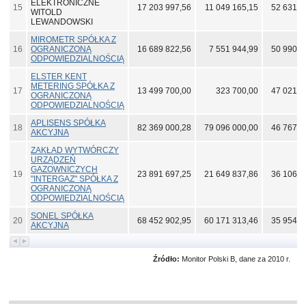
ELEKTRONICZNE
15
17 203 997,56
11 049 165,15
52 631 6
WITOLD
LEWANDOWSKI
MIROMETR SPÓŁKA Z
16
OGRANICZONĄ
16 689 822,56
7 551 944,99
50 990 0
ODPOWIEDZIALNOŚCIĄ
ELSTER KENT
METERING SPÓŁKA Z
17
13 499 700,00
323 700,00
47 021 7
OGRANICZONĄ
ODPOWIEDZIALNOŚCIĄ
APLISENS SPÓŁKA
18
82 369 000,28
79 096 000,00
46 767 0
AKCYJNA
ZAKŁAD WYTWÓRCZY
URZĄDZEŃ
GAZOWNICZYCH
19
23 891 697,25
21 649 837,86
36 106 7
"INTERGAZ" SPÓŁKA Z
OGRANICZONĄ
ODPOWIEDZIALNOŚCIĄ
SONEL SPÓŁKA
20
68 452 902,95
60 171 313,46
35 954 7
AKCYJNA
Źródło:
Monitor Polski B, dane za 2010 r.