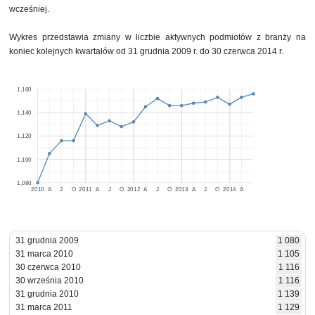
wcześniej.
Wykres przedstawia zmiany w liczbie aktywnych podmiotów z branży na
koniec kolejnych kwartałów od 31 grudnia 2009 r. do 30 czerwca 2014 r.
1,160
1,140
1,120
1,100
1,080
2010
A
J
O
2011
A
J
O
2012
A
J
O
2013
A
J
O
2014
A
31 grudnia 2009
1 080
31 marca 2010
1 105
30 czerwca 2010
1 116
30 września 2010
1 116
31 grudnia 2010
1 139
31 marca 2011
1 129