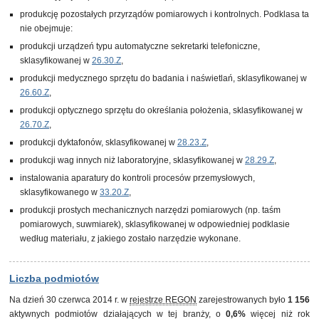
produkcję pozostałych przyrządów pomiarowych i kontrolnych. Podklasa ta
nie obejmuje:
produkcji urządzeń typu automatyczne sekretarki telefoniczne,
sklasyfikowanej w
26.30.Z
,
produkcji medycznego sprzętu do badania i naświetlań, sklasyfikowanej w
26.60.Z
,
produkcji optycznego sprzętu do określania położenia, sklasyfikowanej w
26.70.Z
,
produkcji dyktafonów, sklasyfikowanej w
28.23.Z
,
produkcji wag innych niż laboratoryjne, sklasyfikowanej w
28.29.Z
,
instalowania aparatury do kontroli procesów przemysłowych,
sklasyfikowanego w
33.20.Z
,
produkcji prostych mechanicznych narzędzi pomiarowych (np. taśm
pomiarowych, suwmiarek), sklasyfikowanej w odpowiedniej podklasie
według materiału, z jakiego zostało narzędzie wykonane.
Liczba podmiotów
Na dzień 30 czerwca 2014 r. w
rejestrze REGON
zarejestrowanych było
1 156
aktywnych podmiotów działających w tej branży, o
0,6%
więcej niż rok