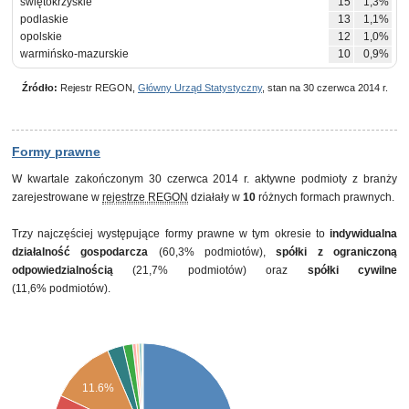
świętokrzyskie
15
1,3%
podlaskie
13
1,1%
opolskie
12
1,0%
warmińsko-mazurskie
10
0,9%
Źródło:
Rejestr REGON,
Główny Urząd Statystyczny
, stan na 30 czerwca 2014 r.
Formy prawne
W kwartale zakończonym 30 czerwca 2014 r. aktywne podmioty z branży
zarejestrowane w
rejestrze REGON
działały w
10
różnych formach prawnych.
Trzy najczęściej występujące formy prawne w tym okresie to
indywidualna
działalność gospodarcza
(60,3% podmiotów),
spółki z ograniczoną
odpowiedzialnością
(21,7% podmiotów) oraz
spółki cywilne
(11,6% podmiotów).
11.6%