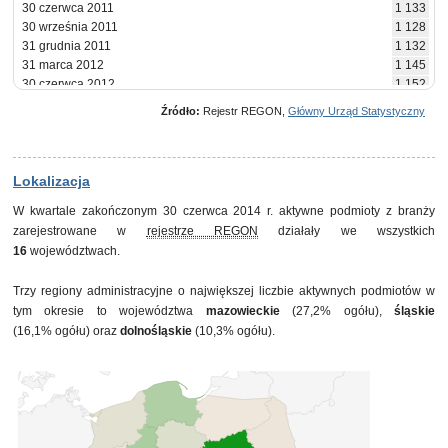
30 czerwca 2011
1 133
30 września 2011
1 128
31 grudnia 2011
1 132
31 marca 2012
1 145
30 czerwca 2012
1 152
30 września 2012
1 146
Źródło:
Rejestr REGON,
Główny Urząd Statystyczny
31 grudnia 2012
1 146
31 marca 2013
1 148
30 czerwca 2013
1 149
30 września 2013
1 153
Lokalizacja
31 grudnia 2013
1 147
W kwartale zakończonym 30 czerwca 2014 r. aktywne podmioty z branży
31 marca 2014
1 153
zarejestrowane w
rejestrze REGON
działały we wszystkich
30 czerwca 2014
1 156
16
województwach.
Trzy regiony administracyjne o największej liczbie aktywnych podmiotów w
tym okresie to województwa
mazowieckie
(27,2% ogółu),
śląskie
(16,1% ogółu) oraz
dolnośląskie
(10,3% ogółu).