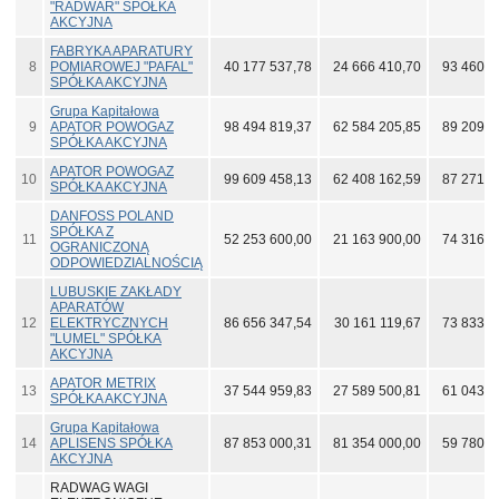
"RADWAR" SPÓŁKA
AKCYJNA
FABRYKA APARATURY
8
POMIAROWEJ "PAFAL"
40 177 537,78
24 666 410,70
93 460 6
SPÓŁKA AKCYJNA
Grupa Kapitałowa
9
APATOR POWOGAZ
98 494 819,37
62 584 205,85
89 209 4
SPÓŁKA AKCYJNA
APATOR POWOGAZ
10
99 609 458,13
62 408 162,59
87 271 2
SPÓŁKA AKCYJNA
DANFOSS POLAND
SPÓŁKA Z
11
52 253 600,00
21 163 900,00
74 316 3
OGRANICZONĄ
ODPOWIEDZIALNOŚCIĄ
LUBUSKIE ZAKŁADY
APARATÓW
12
ELEKTRYCZNYCH
86 656 347,54
30 161 119,67
73 833 1
"LUMEL" SPÓŁKA
AKCYJNA
APATOR METRIX
13
37 544 959,83
27 589 500,81
61 043 8
SPÓŁKA AKCYJNA
Grupa Kapitałowa
14
APLISENS SPÓŁKA
87 853 000,31
81 354 000,00
59 780 0
AKCYJNA
RADWAG WAGI