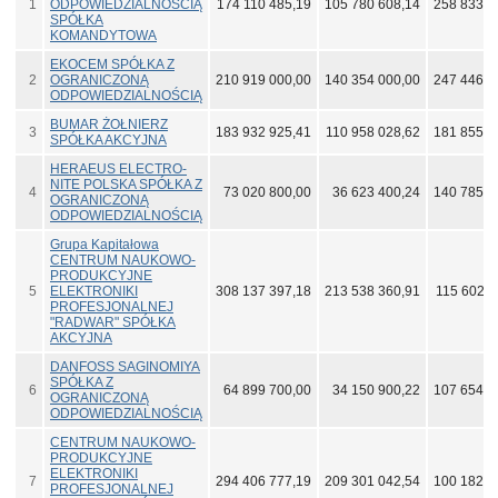
1
ODPOWIEDZIALNOŚCIĄ
174 110 485,19
105 780 608,14
258 833 2
SPÓŁKA
KOMANDYTOWA
EKOCEM SPÓŁKA Z
2
OGRANICZONĄ
210 919 000,00
140 354 000,00
247 446 0
ODPOWIEDZIALNOŚCIĄ
BUMAR ŻOŁNIERZ
3
183 932 925,41
110 958 028,62
181 855 0
SPÓŁKA AKCYJNA
HERAEUS ELECTRO-
NITE POLSKA SPÓŁKA Z
4
73 020 800,00
36 623 400,24
140 785 7
OGRANICZONĄ
ODPOWIEDZIALNOŚCIĄ
Grupa Kapitałowa
CENTRUM NAUKOWO-
PRODUKCYJNE
5
ELEKTRONIKI
308 137 397,18
213 538 360,91
115 602 6
PROFESJONALNEJ
"RADWAR" SPÓŁKA
AKCYJNA
DANFOSS SAGINOMIYA
SPÓŁKA Z
6
64 899 700,00
34 150 900,22
107 654 0
OGRANICZONĄ
ODPOWIEDZIALNOŚCIĄ
CENTRUM NAUKOWO-
PRODUKCYJNE
ELEKTRONIKI
7
294 406 777,19
209 301 042,54
100 182 9
PROFESJONALNEJ