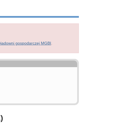
wiadowni gospodarczej MGBI
.
)