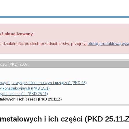
uż aktualizowany.
o działalności polskich przedsiębiorstw, przejrzyj
ofertę produktową wy
ności (PKD) 2007:
owych, z wyłączeniem maszyn i urządzeń (PKD 25)
 konstrukcyjnych (PKD 25.1)
ych i ich części (PKD 25.11)
alowych i ich części (PKD 25.11.Z)
metalowych i ich części (PKD 25.11.Z