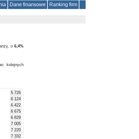
nia
Dane finansowe
Ranking firm
ranży, o
6,4%
ec kolejnych
5 726
6 124
6 422
6 675
6 829
7 005
7 220
7 332