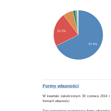
22.3%
67.6%
Formy własności
W kwartale zakończonym 30 czerwca 2014 r.
formach własności.
Trzy najczęściej występujące formy własności