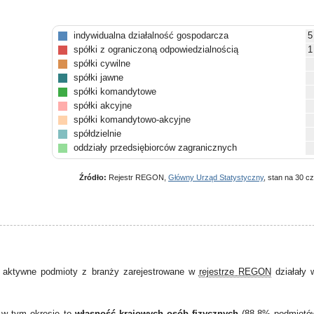
indywidualna działalność gospodarcza
5
spółki z ograniczoną odpowiedzialnością
1
spółki cywilne
spółki jawne
spółki komandytowe
spółki akcyjne
spółki komandytowo-akcyjne
spółdzielnie
oddziały przedsiębiorców zagranicznych
Źródło:
Rejestr REGON,
Główny Urząd Statystyczny
, stan na 30 c
 aktywne podmioty z branży zarejestrowane w
rejestrze REGON
działały
 w tym okresie to
własność krajowych osób fizycznych
(88,8% podmiotó