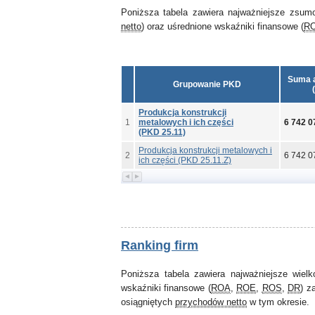
Poniższa tabela zawiera najważniejsze zsum
netto
) oraz uśrednione wskaźniki finansowe (
R
Suma 
Grupowanie PKD
(
Produkcja konstrukcji
1
metalowych i ich części
6 742 0
(PKD 25.11)
Produkcja konstrukcji metalowych i
2
6 742 0
ich części (PKD 25.11.Z)
Ranking firm
Poniższa tabela zawiera najważniejsze wiel
wskaźniki finansowe (
ROA
,
ROE
,
ROS
,
DR
) z
osiągniętych
przychodów netto
w tym okresie.