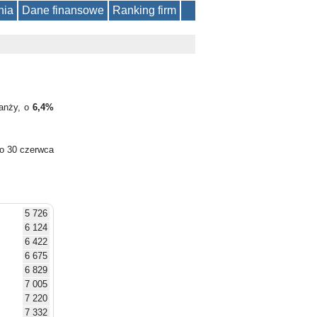
nia
Dane finansowe
Ranking firm
ranży, o
6,4%
do 30 czerwca
5 726
6 124
6 422
6 675
6 829
7 005
7 220
7 332