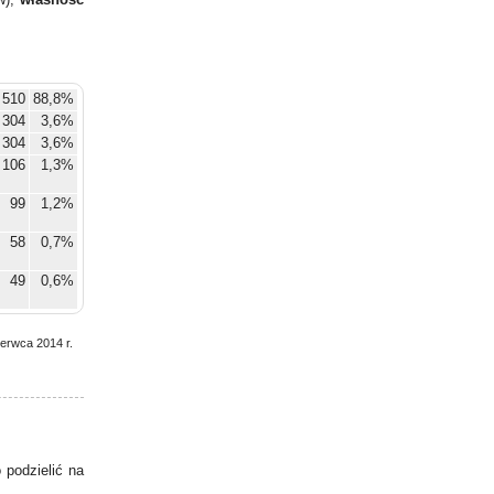
 510
88,8%
304
3,6%
304
3,6%
106
1,3%
99
1,2%
58
0,7%
49
0,6%
7
0,1%
zerwca 2014 r.
7
0,1%
6
0,1%
9
0,1%
podzielić na