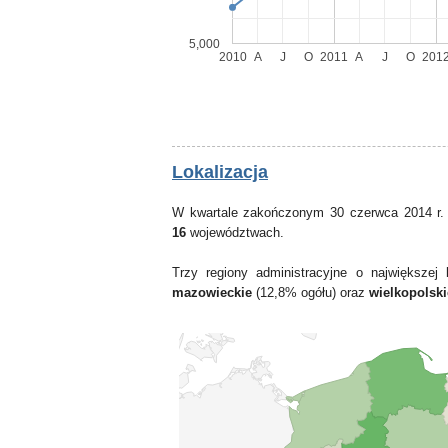
5,000
2010
A
J
O
2011
A
J
O
201
Lokalizacja
W kwartale zakończonym 30 czerwca 2014 r.
16
województwach.
Trzy regiony administracyjne o największe
mazowieckie
(12,8% ogółu) oraz
wielkopolski