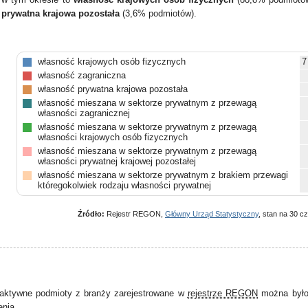
 prywatna krajowa pozostała
(3,6% podmiotów).
własność krajowych osób fizycznych
7
własność zagraniczna
własność prywatna krajowa pozostała
własność mieszana w sektorze prywatnym z przewagą
własności zagranicznej
własność mieszana w sektorze prywatnym z przewagą
własności krajowych osób fizycznych
własność mieszana w sektorze prywatnym z przewagą
własności prywatnej krajowej pozostałej
własność mieszana w sektorze prywatnym z brakiem przewagi
któregokolwiek rodzaju własności prywatnej
własność mieszana między sektorami z przewagą własności
sektora prywatnego, w tym z przewagą własności krajowych
Źródło:
Rejestr REGON,
Główny Urząd Statystyczny
, stan na 30 c
osób fizycznych
własność mieszana między sektorami z przewagą własności
sektora prywatnego, w tym z przewagą własności zagranicznej
własność mieszana między sektorami z przewagą własności
sektora prywatnego, w tym z przewagą własności prywatnej
krajowej pozostałej
pozostałe
aktywne podmioty z branży zarejestrowane w
rejestrze REGON
można było 
enia.