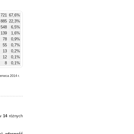
 721
67,6%
 885
22,3%
548
6,5%
139
1,6%
78
0,9%
55
0,7%
13
0,2%
12
0,1%
8
0,1%
zerwca 2014 r.
 w
14
różnych
w),
własność