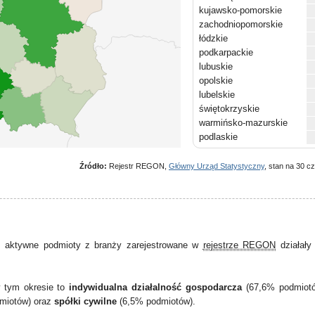
kujawsko-pomorskie
zachodniopomorskie
łódzkie
podkarpackie
lubuskie
opolskie
lubelskie
świętokrzyskie
warmińsko-mazurskie
podlaskie
Źródło:
Rejestr REGON,
Główny Urząd Statystyczny
, stan na 30 c
 aktywne podmioty z branży zarejestrowane w
rejestrze REGON
działał
w tym okresie to
indywidualna działalność gospodarcza
(67,6% podmiot
miotów) oraz
spółki cywilne
(6,5% podmiotów).