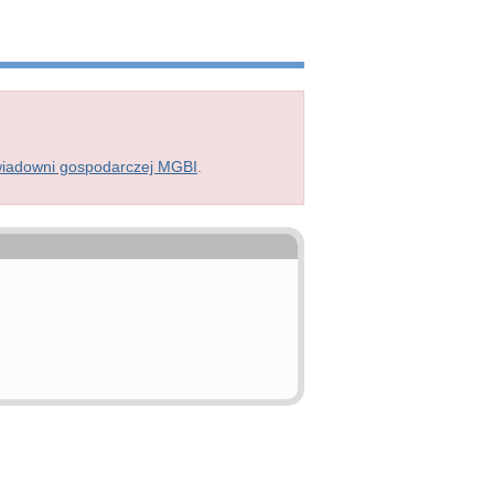
wiadowni gospodarczej MGBI
.