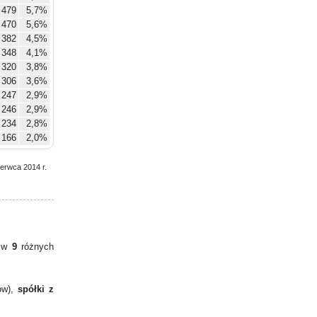
479
5,7%
470
5,6%
382
4,5%
348
4,1%
320
3,8%
306
3,6%
247
2,9%
246
2,9%
234
2,8%
166
2,0%
zerwca 2014 r.
y w
9
różnych
ów),
spółki z