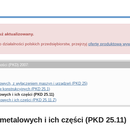
uż aktualizowany.
o działalności polskich przedsiębiorstw, przejrzyj
ofertę produktową wy
ności (PKD) 2007:
owych, z wyłączeniem maszyn i urządzeń (PKD 25)
 konstrukcyjnych (PKD 25.1)
owych i ich części (PKD 25.11)
lowych i ich części (PKD 25.11.Z)
metalowych i ich części (PKD 25.11)