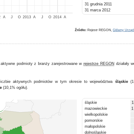
31 grudnia 2011
31 marca 2012
30 czerwca 2012
2
A
J
O
2013
A
J
O
2014
A
30 września 2012
31 grudnia 2012
Źródło:
Rejestr REGON,
Główny Urząd
31 marca 2013
30 czerwca 2013
30 września 2013
31 grudnia 2013
31 marca 2014
 aktywne podmioty z branży zarejestrowane w
rejestrze REGON
działały w
30 czerwca 2014
j liczbie aktywnych podmiotów w tym okresie to województwa
śląskie
(1
e
(10,1% ogółu).
śląskie
1
mazowieckie
1
wielkopolskie
pomorskie
małopolskie
dolnośląskie