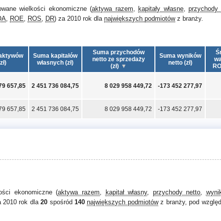
owane wielkości ekonomiczne (
aktywa razem
,
kapitały własne
,
przychody 
OA
,
ROE
,
ROS
,
DR
) za 2010 rok dla
największych podmiotów
z branży.
Suma przychodów
Ś
aktywów
Suma kapitałów
Suma wyników
netto ze sprzedaży
wa
zł)
własnych (zł)
netto (zł)
(zł)
RO
79 657,85
2 451 736 084,75
8 029 958 449,72
-173 452 277,97
79 657,85
2 451 736 084,75
8 029 958 449,72
-173 452 277,97
kości ekonomiczne (
aktywa razem
,
kapitał własny
,
przychody netto
,
wyni
a 2010 rok dla
20
spośród
140
największych podmiotów
z branży, pod względ