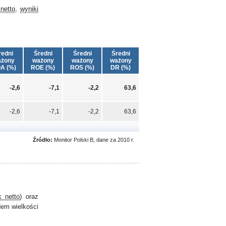
netto
,
wyniki
redni
Średni
Średni
Średni
żony
ważony
ważony
ważony
A (%)
ROE (%)
ROS (%)
DR (%)
-2,6
-7,1
-2,2
63,6
-2,6
-7,1
-2,2
63,6
Źródło:
Monitor Polski B, dane za 2010 r.
k netto
) oraz
em wielkości