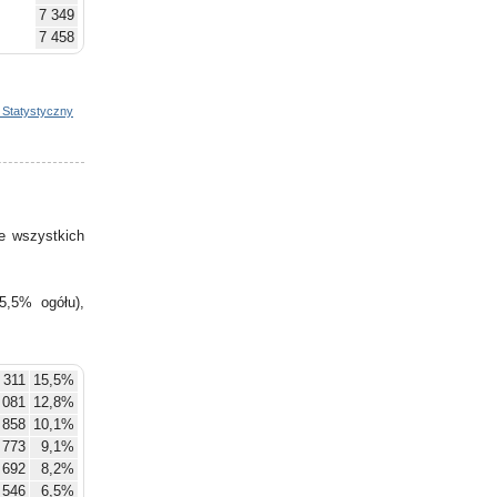
7 349
7 458
7 629
7 708
7 714
 Statystyczny
7 748
7 948
8 085
8 114
8 239
e wszystkich
8 459
5,5% ogółu),
 311
15,5%
 081
12,8%
858
10,1%
773
9,1%
692
8,2%
546
6,5%