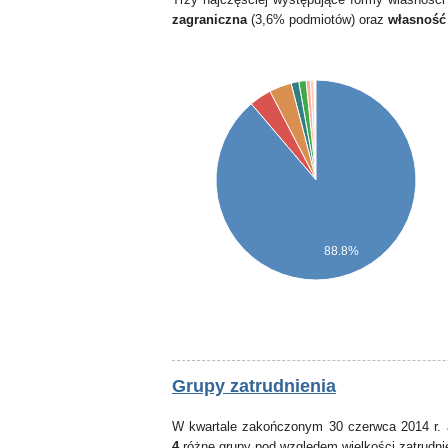
zagraniczna
(3,6% podmiotów) oraz
własność
88.8%
Grupy zatrudnienia
W kwartale zakończonym 30 czerwca 2014 r. 
4
różne grupy pod względem wielkości zatrudni