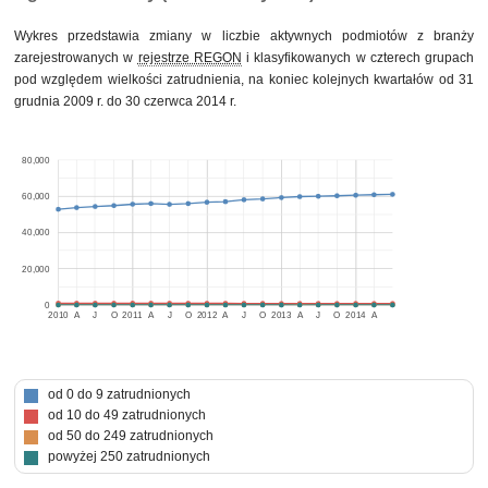
Wykres przedstawia zmiany w liczbie aktywnych podmiotów z branży
zarejestrowanych w
rejestrze REGON
i klasyfikowanych w czterech grupach
pod względem wielkości zatrudnienia, na koniec kolejnych kwartałów od 31
grudnia 2009 r. do 30 czerwca 2014 r.
80,000
60,000
40,000
20,000
0
2010
A
J
O
2011
A
J
O
2012
A
J
O
2013
A
J
O
2014
A
od 0 do 9 zatrudnionych
od 10 do 49 zatrudnionych
od 50 do 249 zatrudnionych
powyżej 250 zatrudnionych