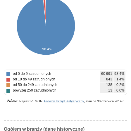
98.4%
od 0 do 9 zatrudnionych
60 991
98,4%
od 10 do 49 zatrudnionych
843
1,4%
od 50 do 249 zatrudnionych
138
0,2%
powyżej 250 zatrudnionych
13
0,0%
Źródło:
Rejestr REGON,
Główny Urząd Statystyczny
, stan na 30 czerwca 2014 r.
Ogółem w branży (dane historyczne)