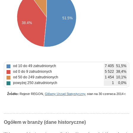
51.5%
38.4%
od 10 do 49 zatrudnionych
7 405
51,5%
od 0 do 9 zatrudnionych
5 522
38,4%
od 50 do 249 zatrudnionych
1 454
10,1%
powyżej 250 zatrudnionych
1
0,0%
Źródło:
Rejestr REGON,
Główny Urząd Statystyczny
, stan na 30 czerwca 2014 r.
Ogółem w branży (dane historyczne)