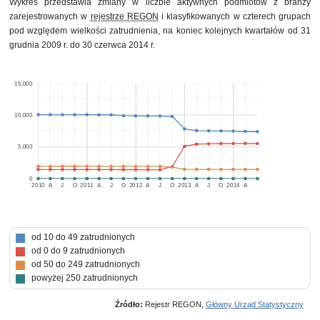
Wykres przedstawia zmiany w liczbie aktywnych podmiotów z branży
zarejestrowanych w
rejestrze REGON
i klasyfikowanych w czterech grupach
pod względem wielkości zatrudnienia, na koniec kolejnych kwartałów od 31
grudnia 2009 r. do 30 czerwca 2014 r.
15,000
10,000
5,000
0
2010
A
J
O
2011
A
J
O
2012
A
J
O
2013
A
J
O
2014
A
od 10 do 49 zatrudnionych
od 0 do 9 zatrudnionych
od 50 do 249 zatrudnionych
powyżej 250 zatrudnionych
Źródło:
Rejestr REGON,
Główny Urząd Statystyczny