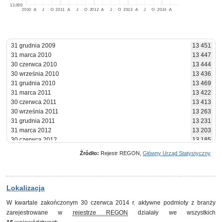
13,000
2010
A
J
O
2011
A
J
O
2012
A
J
O
2013
A
J
O
2014
A
31 grudnia 2009
13 451
31 marca 2010
13 447
30 czerwca 2010
13 444
30 września 2010
13 436
31 grudnia 2010
13 469
31 marca 2011
13 422
30 czerwca 2011
13 413
30 września 2011
13 263
31 grudnia 2011
13 231
31 marca 2012
13 203
30 czerwca 2012
13 185
30 września 2012
13 493
Źródło:
Rejestr REGON,
Główny Urząd Statystyczny
31 grudnia 2012
14 376
31 marca 2013
14 453
30 czerwca 2013
14 452
30 września 2013
14 488
Lokalizacja
31 grudnia 2013
14 478
W kwartale zakończonym 30 czerwca 2014 r. aktywne podmioty z branży
31 marca 2014
14 422
zarejestrowane w
rejestrze REGON
działały we wszystkich
30 czerwca 2014
14 382