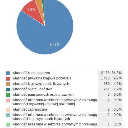
9.9%
84.3%
własność samorządowa
12 118
84,3%
własność prywatna krajowa pozostała
1 418
9,9%
własność krajowych osób fizycznych
580
4,0%
własność skarbu państwa
251
1,7%
własność państwowych osób prawnych
7
0,0%
własność mieszana w sektorze prywatnym z przewagą
2
0,0%
własności prywatnej krajowej pozostałej
własność zagraniczna
2
0,0%
własność mieszana w sektorze prywatnym z przewagą
2
0,0%
własności krajowych osób fizycznych
własność mieszana w sektorze prywatnym z przewagą
1
0,0%