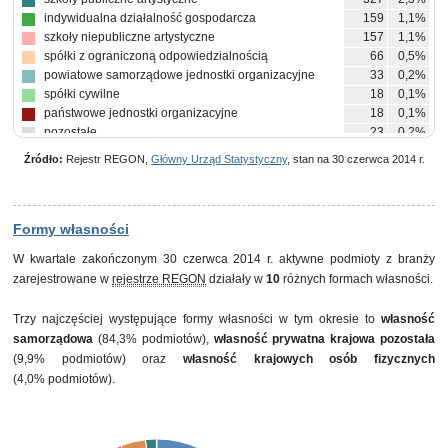
indywidualna działalność gospodarcza
159
1,1%
szkoły niepubliczne artystyczne
157
1,1%
spółki z ograniczoną odpowiedzialnością
66
0,5%
powiatowe samorządowe jednostki organizacyjne
33
0,2%
spółki cywilne
18
0,1%
państwowe jednostki organizacyjne
18
0,1%
pozostałe
23
0,2%
Źródło:
Rejestr REGON,
Główny Urząd Statystyczny
, stan na 30 czerwca 2014 r.
Formy własności
W kwartale zakończonym 30 czerwca 2014 r. aktywne podmioty z branży
zarejestrowane w
rejestrze REGON
działały w
10
różnych formach własności.
Trzy najczęściej występujące formy własności w tym okresie to
własność
samorządowa
(84,3% podmiotów),
własność prywatna krajowa pozostała
(9,9% podmiotów) oraz
własność krajowych osób fizycznych
(4,0% podmiotów).