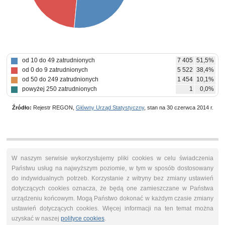
od 10 do 49 zatrudnionych
7 405
51,5%
od 0 do 9 zatrudnionych
5 522
38,4%
od 50 do 249 zatrudnionych
1 454
10,1%
powyżej 250 zatrudnionych
1
0,0%
Źródło:
Rejestr REGON,
Główny Urząd Statystyczny
, stan na 30 czerwca 2014 r.
W naszym serwisie wykorzystujemy pliki cookies w celu świadczenia
Państwu usług na najwyższym poziomie, w tym w sposób dostosowany
do indywidualnych potrzeb. Korzystanie z witryny bez zmiany ustawień
dotyczących cookies oznacza, że będą one zamieszczane w Państwa
urządzeniu końcowym. Mogą Państwo dokonać w każdym czasie zmiany
ustawień dotyczących cookies. Więcej informacji na ten temat można
uzyskać w naszej
polityce cookies
.