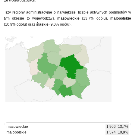
16
województwach.
Trzy regiony administracyjne o największej liczbie aktywnych podmiotów w
tym okresie to województwa
mazowieckie
(13,7% ogółu),
małopolskie
(10,9% ogółu) oraz
śląskie
(9,0% ogółu).
mazowieckie
1 966
13,7%
małopolskie
1 574
10,9%