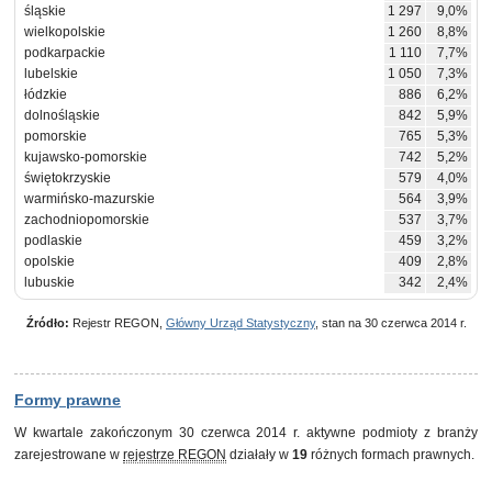
śląskie
1 297
9,0%
wielkopolskie
1 260
8,8%
podkarpackie
1 110
7,7%
lubelskie
1 050
7,3%
łódzkie
886
6,2%
dolnośląskie
842
5,9%
pomorskie
765
5,3%
kujawsko-pomorskie
742
5,2%
świętokrzyskie
579
4,0%
warmińsko-mazurskie
564
3,9%
zachodniopomorskie
537
3,7%
podlaskie
459
3,2%
opolskie
409
2,8%
lubuskie
342
2,4%
Źródło:
Rejestr REGON,
Główny Urząd Statystyczny
, stan na 30 czerwca 2014 r.
Formy prawne
W kwartale zakończonym 30 czerwca 2014 r. aktywne podmioty z branży
zarejestrowane w
rejestrze REGON
działały w
19
różnych formach prawnych.