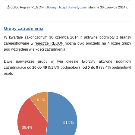
własności zagranicznej
własność mieszana w sektorze prywatnym z brakiem
1
0,0%
Źródło:
Rejestr REGON,
Główny Urząd Statystyczny
, stan na 30 czerwca 2014 r.
przewagi któregokolwiek rodzaju własności prywatnej
Grupy zatrudnienia
W kwartale zakończonym 30 czerwca 2014 r. aktywne podmioty z branży
zarejestrowane w
rejestrze REGON
można było podzielić na
4
różne grupy
pod względem wielkości zatrudnienia.
Dwie największe grupy w tym okresie tworzyły aktywne podmioty
zatrudniające
od 10 do 49
(51,5% podmiotów) i
od 0 do 9
(38,4% podmiotów)
osób.
10.1%
51.5%
38.4%