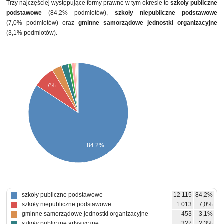
Trzy najczęściej występujące formy prawne w tym okresie to
szkoły publiczne
podstawowe
(84,2% podmiotów),
szkoły niepubliczne podstawowe
(7,0% podmiotów) oraz
gminne samorządowe jednostki organizacyjne
(3,1% podmiotów).
7%
84.2%
szkoły publiczne podstawowe
12 115
84,2%
szkoły niepubliczne podstawowe
1 013
7,0%
gminne samorządowe jednostki organizacyjne
453
3,1%
szkoły publiczne artystyczne
327
2,3%