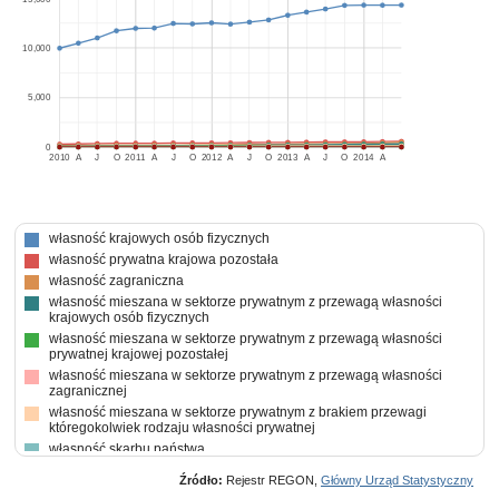
10,000
5,000
0
2010
A
J
O
2011
A
J
O
2012
A
J
O
2013
A
J
O
2014
A
własność krajowych osób fizycznych
własność prywatna krajowa pozostała
własność zagraniczna
własność mieszana w sektorze prywatnym z przewagą własności
krajowych osób fizycznych
własność mieszana w sektorze prywatnym z przewagą własności
prywatnej krajowej pozostałej
własność mieszana w sektorze prywatnym z przewagą własności
zagranicznej
własność mieszana w sektorze prywatnym z brakiem przewagi
któregokolwiek rodzaju własności prywatnej
własność skarbu państwa
własność państwowych osób prawnych
Źródło:
Rejestr REGON,
Główny Urząd Statystyczny
własność mieszana między sektorami z przewagą własności sektora