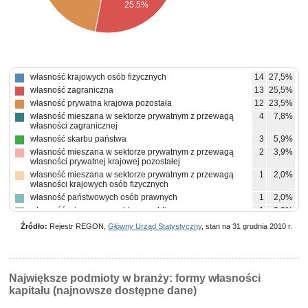
25.5%
własność krajowych osób fizycznych
14
27,5%
własność zagraniczna
13
25,5%
własność prywatna krajowa pozostała
12
23,5%
własność mieszana w sektorze prywatnym z przewagą
4
7,8%
własności zagranicznej
własność skarbu państwa
3
5,9%
własność mieszana w sektorze prywatnym z przewagą
2
3,9%
własności prywatnej krajowej pozostałej
własność mieszana w sektorze prywatnym z przewagą
1
2,0%
własności krajowych osób fizycznych
własność państwowych osób prawnych
1
2,0%
własność mieszana w sektorze publicznym z przewagą
1
2,0%
własności państwowych osób prawnych
Źródło:
Rejestr REGON,
Główny Urząd Statystyczny
, stan na 31 grudnia 2010 r.
Największe podmioty w branży: formy własności
kapitału (najnowsze dostępne dane)