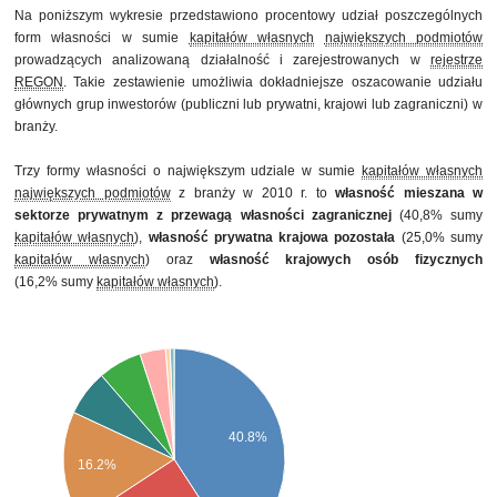
Na poniższym wykresie przedstawiono procentowy udział poszczególnych
form własności w sumie
kapitałów własnych
największych podmiotów
prowadzących analizowaną działalność i zarejestrowanych w
rejestrze
REGON
. Takie zestawienie umożliwia dokładniejsze oszacowanie udziału
głównych grup inwestorów (publiczni lub prywatni, krajowi lub zagraniczni) w
branży.
Trzy formy własności o największym udziale w sumie
kapitałów własnych
największych podmiotów
z branży w 2010 r. to
własność mieszana w
sektorze prywatnym z przewagą własności zagranicznej
(40,8% sumy
kapitałów własnych
),
własność prywatna krajowa pozostała
(25,0% sumy
kapitałów własnych
) oraz
własność krajowych osób fizycznych
(16,2% sumy
kapitałów własnych
).
40.8%
16.2%