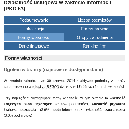
Działalność usługowa w zakresie informacji
(PKD 63)
Podsumowanie
Liczba podmiotów
Lokalizacja
Formy prawne
Formy własności
Grupy zatrudnienia
Dane finansowe
Ranking firm
Formy własności
Ogółem w branży (najnowsze dostępne dane)
W kwartale zakończonym 30 czerwca 2014 r. aktywne podmioty z branży
zarejestrowane w
rejestrze REGON
działały w
17
różnych formach własności.
Trzy najczęściej występujące formy własności w tym okresie to
własność
krajowych osób fizycznych
(89,0% podmiotów),
własność prywatna
krajowa pozostała
(3,6% podmiotów) oraz
własność zagraniczna
(3,0% podmiotów).