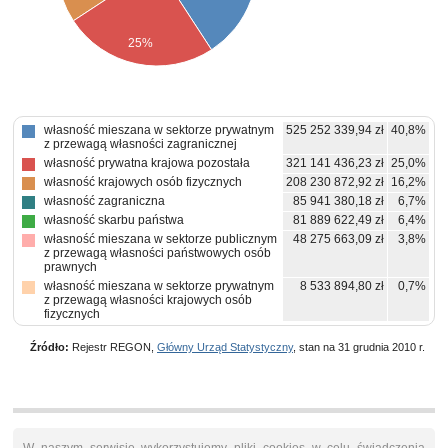
25%
własność mieszana w sektorze prywatnym
525 252 339,94 zł
40,8%
z przewagą własności zagranicznej
własność prywatna krajowa pozostała
321 141 436,23 zł
25,0%
własność krajowych osób fizycznych
208 230 872,92 zł
16,2%
własność zagraniczna
85 941 380,18 zł
6,7%
własność skarbu państwa
81 889 622,49 zł
6,4%
własność mieszana w sektorze publicznym
48 275 663,09 zł
3,8%
z przewagą własności państwowych osób
prawnych
własność mieszana w sektorze prywatnym
8 533 894,80 zł
0,7%
z przewagą własności krajowych osób
fizycznych
własność państwowych osób prawnych
7 742 009,14 zł
0,6%
Źródło:
Rejestr REGON,
Główny Urząd Statystyczny
, stan na 31 grudnia 2010 r.