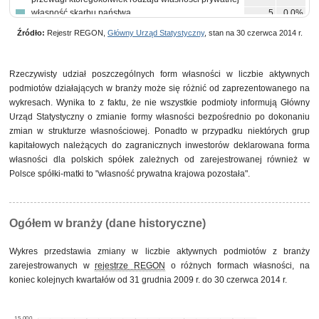
własność skarbu państwa
5
0,0%
własność mieszana między sektorami z przewagą
4
0,0%
Źródło:
Rejestr REGON,
Główny Urząd Statystyczny
, stan na 30 czerwca 2014 r.
własności sektora publicznego, w tym z przewagą
własności państwowych osób prawnych
własność państwowych osób prawnych
4
0,0%
pozostałe
17
0,1%
Rzeczywisty udział poszczególnych form własności w liczbie aktywnych
podmiotów działających w branży może się różnić od zaprezentowanego na
wykresach. Wynika to z faktu, że nie wszystkie podmioty informują Główny
Urząd Statystyczny o zmianie formy własności bezpośrednio po dokonaniu
zmian w strukturze własnościowej. Ponadto w przypadku niektórych grup
kapitałowych należących do zagranicznych inwestorów deklarowana forma
własności dla polskich spółek zależnych od zarejestrowanej również w
Polsce spółki-matki to "własność prywatna krajowa pozostała".
Ogółem w branży (dane historyczne)
Wykres przedstawia zmiany w liczbie aktywnych podmiotów z branży
zarejestrowanych w
rejestrze REGON
o różnych formach własności, na
koniec kolejnych kwartałów od 31 grudnia 2009 r. do 30 czerwca 2014 r.
15,000