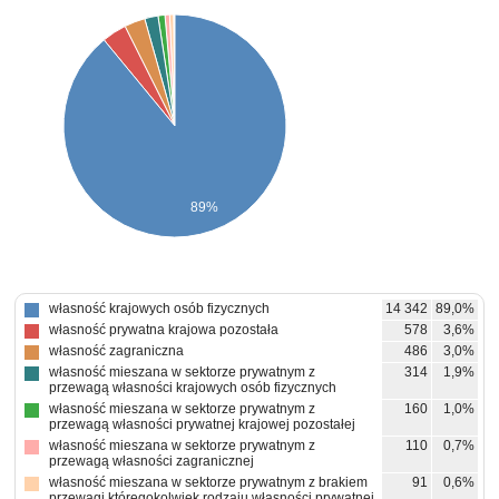
89%
własność krajowych osób fizycznych
14 342
89,0%
własność prywatna krajowa pozostała
578
3,6%
własność zagraniczna
486
3,0%
własność mieszana w sektorze prywatnym z
314
1,9%
przewagą własności krajowych osób fizycznych
własność mieszana w sektorze prywatnym z
160
1,0%
przewagą własności prywatnej krajowej pozostałej
własność mieszana w sektorze prywatnym z
110
0,7%
przewagą własności zagranicznej
własność mieszana w sektorze prywatnym z brakiem
91
0,6%
przewagi któregokolwiek rodzaju własności prywatnej