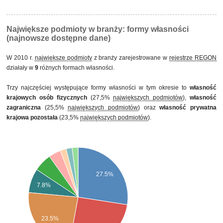
prywatnego, w tym z przewagą własności krajowych osób fizycznych
Największe podmioty w branży: formy własności
(najnowsze dostępne dane)
W 2010 r.
największe podmioty
z branży zarejestrowane w
rejestrze REGON
działały w
9
różnych formach własności.
Trzy najczęściej występujące formy własności w tym okresie to
własność
krajowych osób fizycznych
(27,5%
największych podmiotów
),
własność
zagraniczna
(25,5%
największych podmiotów
) oraz
własność prywatna
krajowa pozostała
(23,5%
największych podmiotów
).
27.5%
7.8%
23.5%