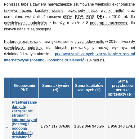
Poniższa tabela zawiera najważniejsze zsumowane wielkości ekonomiczne
(
aktywa razem
,
kapitały własne
,
przychody netto
,
wyniki netto
) oraz
uśrednione wskaźniki finansowe (
ROA
,
ROE
,
ROS
,
DR
) za 2010 rok dla
największych podmiotów
z branży, a także z
2
podgrup branżowych
, dla
których dane te są dostępne.
Podgrupę branżową
o największej sumie
przychodów netto
w 2010 r. tworzyły
największe podmioty
, dla których przeważający rodzaj wykonywanej
działalności w tym okresie to
przetwarzanie danych; zarządzanie stronami
internetowymi (hosting) i podobna działalność
(1,4 mld zł).
Suma
Grupowanie
Suma aktywów
Suma kapitałów
przychodów
PKD
(zł)
własnych (zł)
netto ze
sprzedaży (zł)
Przetwarzanie
danych;
zarządzanie
stronami
internetowymi
(hosting) i
1
1 757 317 076,80
1 202 066 945,96
1 956 140 174,34
podobna
działalność;
działalność