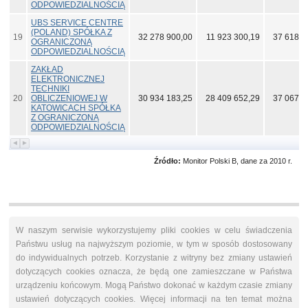
ODPOWIEDZIALNOŚCIĄ
UBS SERVICE CENTRE
(POLAND) SPÓŁKA Z
19
32 278 900,00
11 923 300,19
37 618 2
OGRANICZONĄ
ODPOWIEDZIALNOŚCIĄ
ZAKŁAD
ELEKTRONICZNEJ
TECHNIKI
20
OBLICZENIOWEJ W
30 934 183,25
28 409 652,29
37 067 4
KATOWICACH SPÓŁKA
Z OGRANICZONĄ
ODPOWIEDZIALNOŚCIĄ
Źródło:
Monitor Polski B, dane za 2010 r.
W naszym serwisie wykorzystujemy pliki cookies w celu świadczenia
Państwu usług na najwyższym poziomie, w tym w sposób dostosowany
do indywidualnych potrzeb. Korzystanie z witryny bez zmiany ustawień
dotyczących cookies oznacza, że będą one zamieszczane w Państwa
urządzeniu końcowym. Mogą Państwo dokonać w każdym czasie zmiany
ustawień dotyczących cookies. Więcej informacji na ten temat można