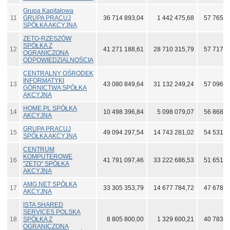
Grupa Kapitałowa
11
GRUPA PRACUJ
36 714 893,04
1 442 475,68
57 765 9
SPÓŁKA AKCYJNA
ZETO-RZESZÓW
SPÓŁKA Z
12
41 271 188,61
28 710 315,79
57 717 0
OGRANICZONA
ODPOWIEDZIALNOŚCIĄ
CENTRALNY OŚRODEK
INFORMATYKI
13
43 080 849,64
31 132 249,24
57 096 2
GÓRNICTWA SPÓŁKA
AKCYJNA
HOME.PL SPÓŁKA
14
10 498 396,84
5 098 079,07
56 868 0
AKCYJNA
GRUPA PRACUJ
15
49 094 297,54
14 743 281,02
54 531 0
SPÓŁKA AKCYJNA
CENTRUM
KOMPUTEROWE
16
41 791 097,46
33 222 686,53
51 651 9
"ZETO" SPÓŁKA
AKCYJNA
AMG.NET SPÓŁKA
17
33 305 353,79
14 677 784,72
47 678 7
AKCYJNA
ISTA SHARED
SERVICES POLSKA
18
SPÓŁKA Z
8 805 800,00
1 329 600,21
40 783 5
OGRANICZONĄ