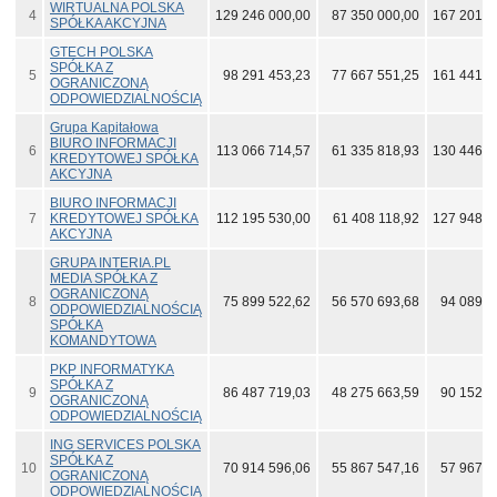
WIRTUALNA POLSKA
4
129 246 000,00
87 350 000,00
167 201 0
SPÓŁKA AKCYJNA
GTECH POLSKA
SPÓŁKA Z
5
98 291 453,23
77 667 551,25
161 441 1
OGRANICZONĄ
ODPOWIEDZIALNOŚCIĄ
Grupa Kapitałowa
BIURO INFORMACJI
6
113 066 714,57
61 335 818,93
130 446 8
KREDYTOWEJ SPÓŁKA
AKCYJNA
BIURO INFORMACJI
7
KREDYTOWEJ SPÓŁKA
112 195 530,00
61 408 118,92
127 948 3
AKCYJNA
GRUPA INTERIA.PL
MEDIA SPÓŁKA Z
OGRANICZONĄ
8
75 899 522,62
56 570 693,68
94 089 1
ODPOWIEDZIALNOŚCIĄ
SPÓŁKA
KOMANDYTOWA
PKP INFORMATYKA
SPÓŁKA Z
9
86 487 719,03
48 275 663,59
90 152 4
OGRANICZONĄ
ODPOWIEDZIALNOŚCIĄ
ING SERVICES POLSKA
SPÓŁKA Z
10
70 914 596,06
55 867 547,16
57 967 1
OGRANICZONĄ
ODPOWIEDZIALNOŚCIĄ