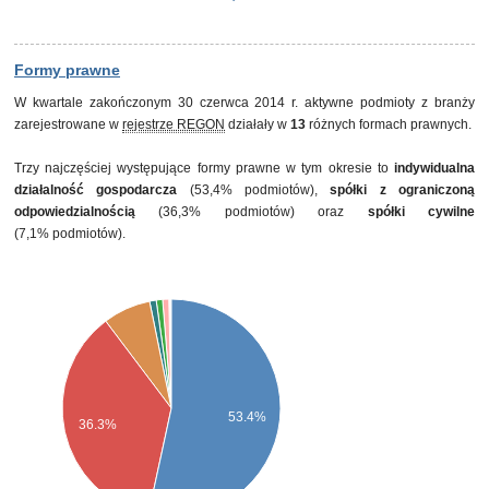
Formy prawne
W kwartale zakończonym 30 czerwca 2014 r. aktywne podmioty z branży
zarejestrowane w
rejestrze REGON
działały w
13
różnych formach prawnych.
Trzy najczęściej występujące formy prawne w tym okresie to
indywidualna
działalność gospodarcza
(53,4% podmiotów),
spółki z ograniczoną
odpowiedzialnością
(36,3% podmiotów) oraz
spółki cywilne
(7,1% podmiotów).
53.4%
36.3%