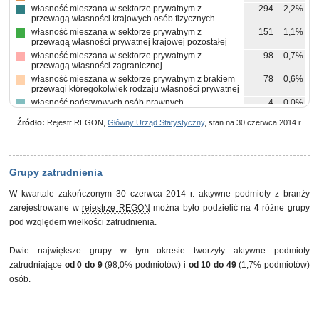
własność mieszana w sektorze prywatnym z
294
2,2%
przewagą własności krajowych osób fizycznych
własność mieszana w sektorze prywatnym z
151
1,1%
przewagą własności prywatnej krajowej pozostałej
własność mieszana w sektorze prywatnym z
98
0,7%
przewagą własności zagranicznej
własność mieszana w sektorze prywatnym z brakiem
78
0,6%
przewagi któregokolwiek rodzaju własności prywatnej
własność państwowych osób prawnych
4
0,0%
własność mieszana między sektorami z przewagą
4
0,0%
Źródło:
Rejestr REGON,
Główny Urząd Statystyczny
, stan na 30 czerwca 2014 r.
własności sektora prywatnego, w tym z przewagą
własności krajowych osób fizycznych
własność mieszana między sektorami z przewagą
3
0,0%
własności sektora prywatnego, w tym z przewagą
własności prywatnej krajowej pozostałej
Grupy zatrudnienia
pozostałe
10
0,1%
W kwartale zakończonym 30 czerwca 2014 r. aktywne podmioty z branży
zarejestrowane w
rejestrze REGON
można było podzielić na
4
różne grupy
pod względem wielkości zatrudnienia.
Dwie największe grupy w tym okresie tworzyły aktywne podmioty
zatrudniające
od 0 do 9
(98,0% podmiotów) i
od 10 do 49
(1,7% podmiotów)
osób.