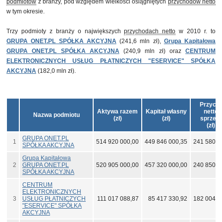
podmiotów
z branży, pod względem wielkości osiągniętych
przychodów netto
w tym okresie.
Trzy podmioty z branży o największych
przychodach netto
w 2010 r. to
GRUPA ONET.PL SPÓŁKA AKCYJNA
(241,6 mln zł),
Grupa Kapitałowa
GRUPA ONET.PL SPÓŁKA AKCYJNA
(240,9 mln zł) oraz
CENTRUM
ELEKTRONICZNYCH USŁUG PŁATNICZYCH "ESERVICE" SPÓŁKA
AKCYJNA
(182,0 mln zł).
Przych
Aktywa razem
Kapitał własny
netto 
Nazwa podmiotu
(zł)
(zł)
sprzed
(zł)
GRUPA ONET.PL
1
514 920 000,00
449 846 000,35
241 580 0
SPÓŁKA AKCYJNA
Grupa Kapitałowa
2
GRUPA ONET.PL
520 905 000,00
457 320 000,00
240 850 0
SPÓŁKA AKCYJNA
CENTRUM
ELEKTRONICZNYCH
3
USŁUG PŁATNICZYCH
111 017 088,87
85 417 330,92
182 004 6
"ESERVICE" SPÓŁKA
AKCYJNA