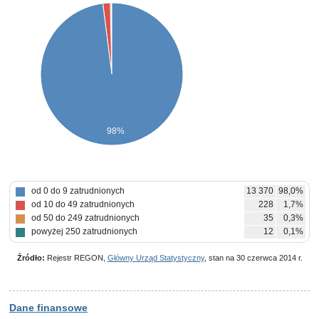
98%
od 0 do 9 zatrudnionych
13 370
98,0%
od 10 do 49 zatrudnionych
228
1,7%
od 50 do 249 zatrudnionych
35
0,3%
powyżej 250 zatrudnionych
12
0,1%
Źródło:
Rejestr REGON,
Główny Urząd Statystyczny
, stan na 30 czerwca 2014 r.
Dane finansowe