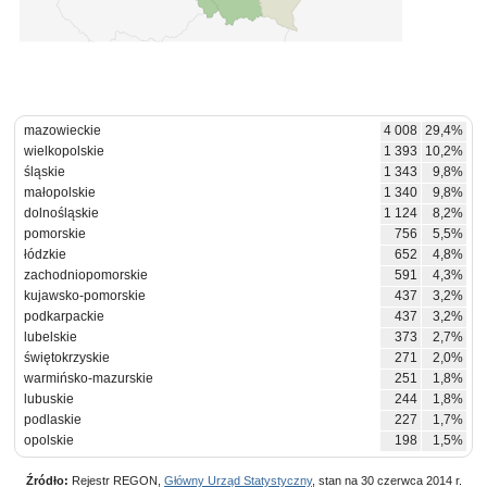
mazowieckie
4 008
29,4%
wielkopolskie
1 393
10,2%
śląskie
1 343
9,8%
małopolskie
1 340
9,8%
dolnośląskie
1 124
8,2%
pomorskie
756
5,5%
łódzkie
652
4,8%
zachodniopomorskie
591
4,3%
kujawsko-pomorskie
437
3,2%
podkarpackie
437
3,2%
lubelskie
373
2,7%
świętokrzyskie
271
2,0%
warmińsko-mazurskie
251
1,8%
lubuskie
244
1,8%
podlaskie
227
1,7%
opolskie
198
1,5%
Źródło:
Rejestr REGON,
Główny Urząd Statystyczny
, stan na 30 czerwca 2014 r.