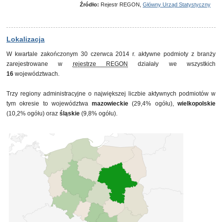
30 września 2012
11 780
Źródło:
Rejestr REGON,
Główny Urząd Statystyczny
31 grudnia 2012
12 290
31 marca 2013
12 618
30 czerwca 2013
12 981
30 września 2013
13 371
Lokalizacja
31 grudnia 2013
13 473
W kwartale zakończonym 30 czerwca 2014 r. aktywne podmioty z branży
31 marca 2014
13 551
zarejestrowane w
rejestrze REGON
działały we wszystkich
30 czerwca 2014
13 645
16
województwach.
Trzy regiony administracyjne o największej liczbie aktywnych podmiotów w
tym okresie to województwa
mazowieckie
(29,4% ogółu),
wielkopolskie
(10,2% ogółu) oraz
śląskie
(9,8% ogółu).