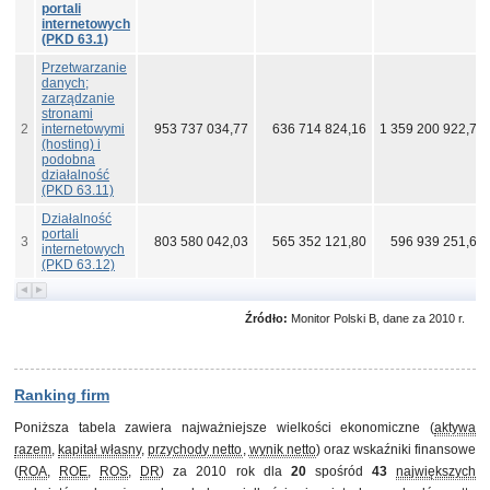
portali
internetowych
(PKD 63.1)
Przetwarzanie
danych;
zarządzanie
stronami
2
internetowymi
953 737 034,77
636 714 824,16
1 359 200 922,70
(hosting) i
podobna
działalność
(PKD 63.11)
Działalność
portali
3
803 580 042,03
565 352 121,80
596 939 251,64
internetowych
(PKD 63.12)
Źródło:
Monitor Polski B, dane za 2010 r.
Ranking firm
Poniższa tabela zawiera najważniejsze wielkości ekonomiczne (
aktywa
razem
,
kapitał własny
,
przychody netto
,
wynik netto
) oraz wskaźniki finansowe
(
ROA
,
ROE
,
ROS
,
DR
) za 2010 rok dla
20
spośród
43
największych