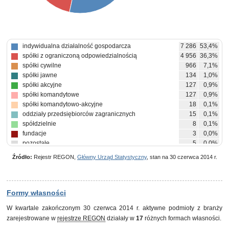
indywidualna działalność gospodarcza
7 286
53,4%
spółki z ograniczoną odpowiedzialnością
4 956
36,3%
spółki cywilne
966
7,1%
spółki jawne
134
1,0%
spółki akcyjne
127
0,9%
spółki komandytowe
127
0,9%
spółki komandytowo-akcyjne
18
0,1%
oddziały przedsiębiorców zagranicznych
15
0,1%
spółdzielnie
8
0,1%
fundacje
3
0,0%
pozostałe
5
0,0%
Źródło:
Rejestr REGON,
Główny Urząd Statystyczny
, stan na 30 czerwca 2014 r.
Formy własności
W kwartale zakończonym 30 czerwca 2014 r. aktywne podmioty z branży
zarejestrowane w
rejestrze REGON
działały w
17
różnych formach własności.