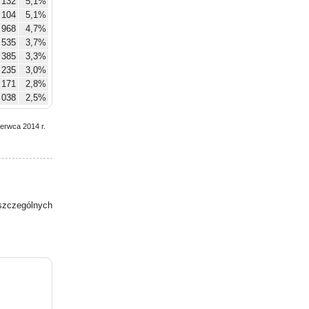
 132
5,1%
 104
5,1%
 968
4,7%
 535
3,7%
 385
3,3%
 235
3,0%
 171
2,8%
 038
2,5%
zerwca 2014 r.
zczególnych