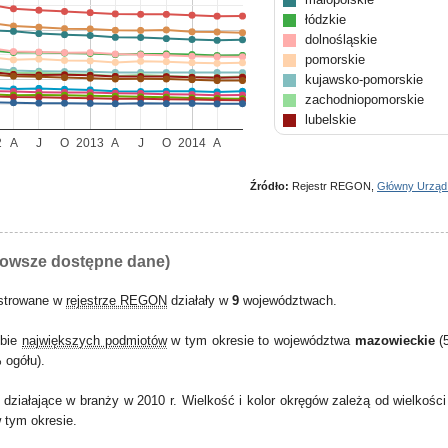
łódzkie
dolnośląskie
pomorskie
kujawsko-pomorskie
zachodniopomorskie
lubelskie
podkarpackie
2
A
J
O
2013
A
J
O
2014
A
warmińsko-mazurskie
świętokrzyskie
Źródło:
Rejestr REGON,
Główny Urząd
lubuskie
opolskie
podlaskie
nowsze dostępne dane)
estrowane w
rejestrze REGON
działały w
9
województwach.
zbie
największych podmiotów
w tym okresie to województwa
mazowieckie
(5
 ogółu).
działające w branży w 2010 r. Wielkość i kolor okręgów zależą od wielkości
tym okresie.