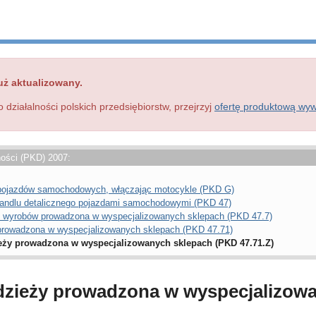
uż aktualizowany.
o działalności polskich przedsiębiorstw, przejrzyj
ofertę produktową wy
ności (PKD) 2007:
a pojazdów samochodowych, włączając motocykle (PKD G)
 handlu detalicznego pojazdami samochodowymi (PKD 47)
h wyrobów prowadzona w wyspecjalizowanych sklepach (PKD 47.7)
 prowadzona w wyspecjalizowanych sklepach (PKD 47.71)
ieży prowadzona w wyspecjalizowanych sklepach (PKD 47.71.Z)
odzieży prowadzona w wyspecjalizow