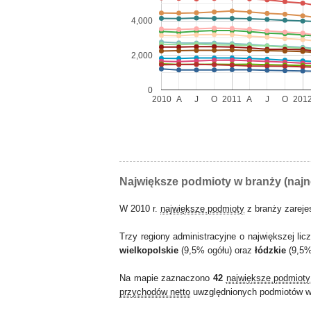
4,000
2,000
0
2010
A
J
O
2011
A
J
O
201
Największe podmioty w branży (naj
W 2010 r.
największe podmioty
z branży zarej
Trzy regiony administracyjne o największej lic
wielkopolskie
(9,5% ogółu) oraz
łódzkie
(9,5%
Na mapie zaznaczono
42
największe podmioty
przychodów netto
uwzględnionych podmiotów w 