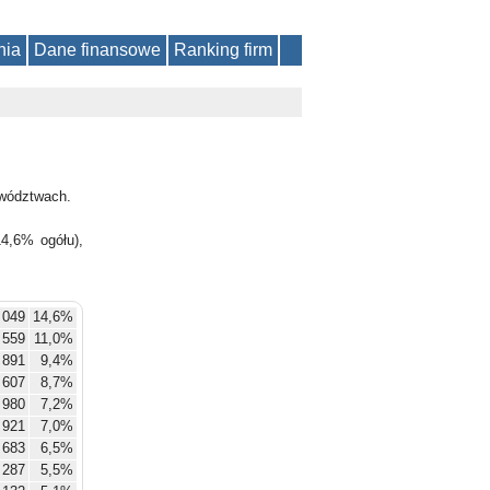
nia
Dane finansowe
Ranking firm
wództwach.
4,6% ogółu),
 049
14,6%
 559
11,0%
 891
9,4%
 607
8,7%
 980
7,2%
 921
7,0%
 683
6,5%
 287
5,5%