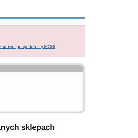
wiadowni gospodarczej MGBI
.
anych sklepach