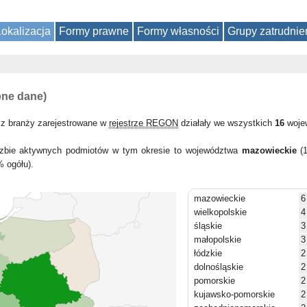
Lokalizacja
Formy prawne
Formy własności
Grupy zatrudnie
pne dane)
 z branży zarejestrowane w
rejestrze REGON
działały we wszystkich
16
woje
liczbie aktywnych podmiotów w tym okresie to województwa
mazowieckie
(1
 ogółu).
mazowieckie
6
wielkopolskie
4
śląskie
3
małopolskie
3
łódzkie
2
dolnośląskie
2
pomorskie
2
kujawsko-pomorskie
2