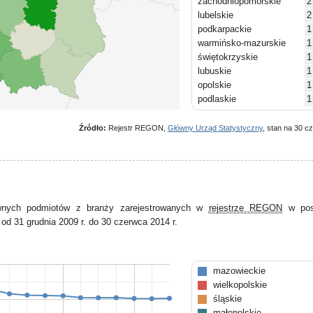
zachodniopomorskie
2
lubelskie
2
podkarpackie
1
warmińsko-mazurskie
1
świętokrzyskie
1
lubuskie
1
opolskie
1
podlaskie
1
Źródło:
Rejestr REGON,
Główny Urząd Statystyczny
, stan na 30 c
ywnych podmiotów z branży zarejestrowanych w
rejestrze REGON
w pos
od 31 grudnia 2009 r. do 30 czerwca 2014 r.
mazowieckie
wielkopolskie
śląskie
małopolskie