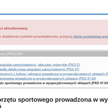
uż aktualizowany.
o działalności polskich przedsiębiorstw, przejrzyj
ofertę produktową wy
ności (PKD) 2007:
a pojazdów samochodowych, włączając motocykle (PKD G)
 handlu detalicznego pojazdami samochodowymi (PKD 47)
iązanych z kulturą i rekreacją prowadzona w wyspecjalizowanych sklepach (
 sportowego prowadzona w wyspecjalizowanych sklepach (PKD 47.64)
zętu sportowego prowadzona w wyspecjalizowanych sklepach (PKD 47.64
sprzętu sportowego prowadzona w w
)