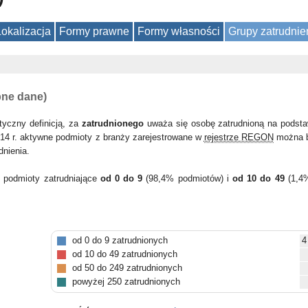
Lokalizacja
Formy prawne
Formy własności
Grupy zatrudnie
pne dane)
tyczny definicją, za
zatrudnionego
uważa się osobę zatrudnioną na podsta
14 r. aktywne podmioty z branży zarejestrowane w
rejestrze REGON
można b
dnienia.
y podmioty zatrudniające
od 0 do 9
(98,4% podmiotów) i
od 10 do 49
(1,4
od 0 do 9 zatrudnionych
4
od 10 do 49 zatrudnionych
od 50 do 249 zatrudnionych
powyżej 250 zatrudnionych