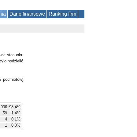
nia
Dane finansowe
Ranking firm
wie stosunku
yło podzielić
% podmiotów)
 006
98,4%
59
1,4%
4
0,1%
1
0,0%