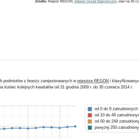
Źródło:
Rejestr REGON,
Główny Urząd Statystyczny
, stan na 30 c
ch podmiotów z branży zarejestrowanych w
rejestrze REGON
i klasyfikowany
a koniec kolejnych kwartałów od 31 grudnia 2009 r. do 30 czerwca 2014 r.
od 0 do 9 zatrudnionych
od 10 do 49 zatrudniony
od 50 do 249 zatrudnion
powyżej 250 zatrudnion