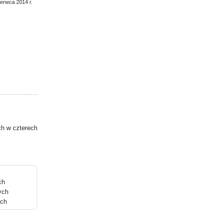
zerwca 2014 r.
ch w czterech
ch
ych
ych