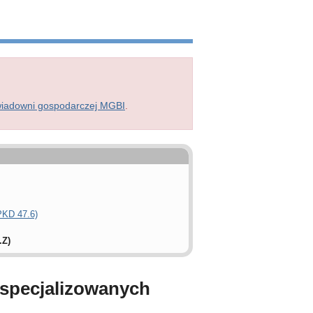
wiadowni gospodarczej MGBI
.
PKD 47.6)
.Z)
yspecjalizowanych