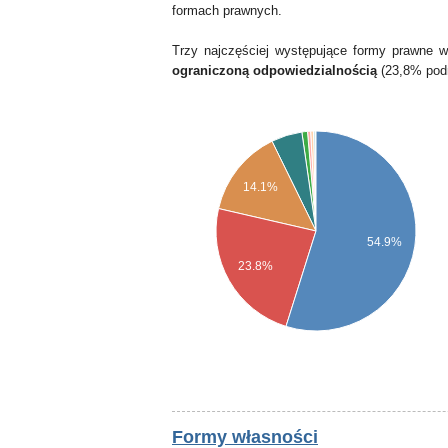
formach prawnych.
Trzy najczęściej występujące formy prawne 
ograniczoną odpowiedzialnością
(23,8% pod
14.1%
54.9%
23.8%
Formy własności