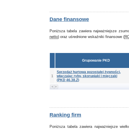
Dane finansowe
Poniższa tabela zawiera najważniejsze zsum
netto
) oraz uśrednione wskaźniki finansowe (
R
Grupowanie PKD
Sprzedaż hurtowa pozostałej żywności,
1
włączając ryby, skorupiaki i mięczaki
(PKD 46.38.Z)
Ranking firm
Poniższa tabela zawiera najważniejsze wiel