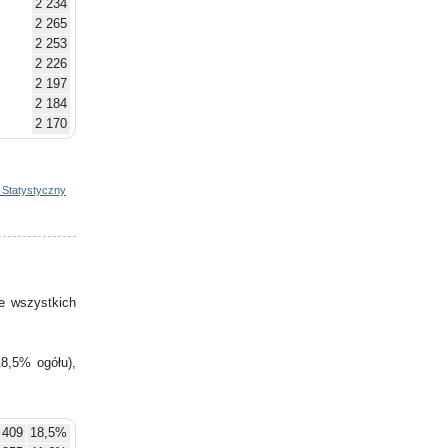
2 234
2 265
2 253
2 226
2 197
2 184
2 170
2 171
2 167
2 175
 Statystyczny
2 177
2 181
2 190
2 199
2 213
e wszystkich
2 206
8,5% ogółu),
409
18,5%