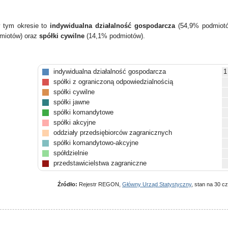
w tym okresie to
indywidualna działalność gospodarcza
(54,9% podmiot
miotów) oraz
spółki cywilne
(14,1% podmiotów).
indywidualna działalność gospodarcza
1
spółki z ograniczoną odpowiedzialnością
spółki cywilne
spółki jawne
spółki komandytowe
spółki akcyjne
oddziały przedsiębiorców zagranicznych
spółki komandytowo-akcyjne
spółdzielnie
przedstawicielstwa zagraniczne
Źródło:
Rejestr REGON,
Główny Urząd Statystyczny
, stan na 30 c