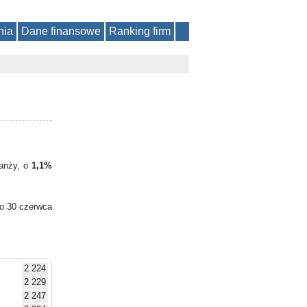
nia
Dane finansowe
Ranking firm
ranży, o
1,1%
do 30 czerwca
2 224
2 229
2 247