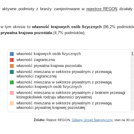
 aktywne podmioty z branży zarejestrowane w
rejestrze REGON
działał
 w tym okresie to
własność krajowych osób fizycznych
(86,2% podmiotó
 prywatna krajowa pozostała
(4,7% podmiotów).
własność krajowych osób fizycznych
1
własność zagraniczna
własność prywatna krajowa pozostała
własność mieszana w sektorze prywatnym z przewagą
własności zagranicznej
własność mieszana w sektorze prywatnym z przewagą
własności krajowych osób fizycznych
własność mieszana w sektorze prywatnym z brakiem przewagi
któregokolwiek rodzaju własności prywatnej
własność mieszana w sektorze prywatnym z przewagą
własności prywatnej krajowej pozostałej
własność państwowych osób prawnych
Źródło:
Rejestr REGON,
Główny Urząd Statystyczny
, stan na 30 c