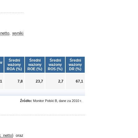
netto
,
wyniki
Średni
Średni
Średni
Średni
w
ważony
ważony
ważony
ważony
ROA (%)
ROE (%)
ROS (%)
DR (%)
61
7,8
23,7
2,7
67,1
Źródło:
Monitor Polski B, dane za 2010 r.
k netto
) oraz