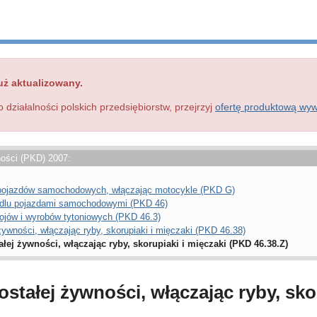
uż aktualizowany.
o działalności polskich przedsiębiorstw, przejrzyj
ofertę produktową wy
ności (PKD) 2007:
a pojazdów samochodowych, włączając motocykle (PKD G)
ndlu pojazdami samochodowymi (PKD 46)
ojów i wyrobów tytoniowych (PKD 46.3)
ywności, włączając ryby, skorupiaki i mięczaki (PKD 46.38)
ej żywności, włączając ryby, skorupiaki i mięczaki (PKD 46.38.Z)
tałej żywności, włączając ryby, skor