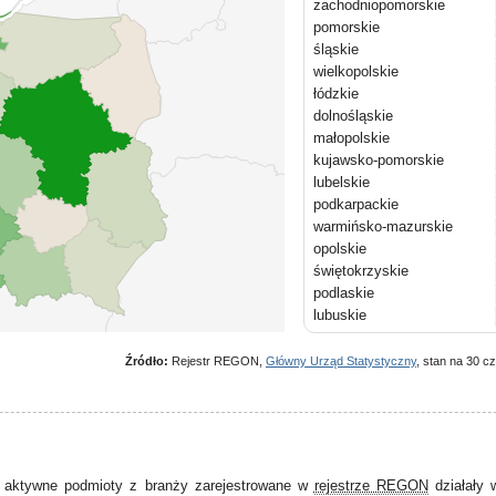
zachodniopomorskie
pomorskie
śląskie
wielkopolskie
łódzkie
dolnośląskie
małopolskie
kujawsko-pomorskie
lubelskie
podkarpackie
warmińsko-mazurskie
opolskie
świętokrzyskie
podlaskie
lubuskie
Źródło:
Rejestr REGON,
Główny Urząd Statystyczny
, stan na 30 c
 aktywne podmioty z branży zarejestrowane w
rejestrze REGON
działały