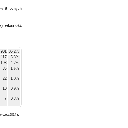
y w
8
różnych
w),
własność
 901
86,2%
117
5,3%
103
4,7%
36
1,6%
22
1,0%
19
0,9%
7
0,3%
1
0,0%
zerwca 2014 r.