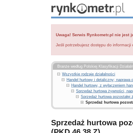
Uwaga! Serwis Rynkometr.pl nie jest j
Jeśli potrzebujesz dostępu do informacji 
Branże według Polskiej Klasyfikacji Działal
Wszystkie rodzaje działalności
Handel hurtowy i detaliczny; napraw
Handel hurtowy, z wyłączeniem ha
Sprzedaż hurtowa żywności, nap
Sprzedaż hurtowa pozostałej ż
Sprzedaż hurtowa pozostał
Sprzedaż hurtowa pozos
(PKD 46.38.Z)