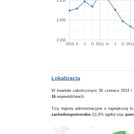
2,250
2,200
2,150
2010
A
J
O
2011
A
J
O
201
Lokalizacja
W kwartale zakończonym 30 czerwca 2014 r.
16
województwach.
Trzy regiony administracyjne o największej 
zachodniopomorskie
(11,6% ogółu) oraz
pom