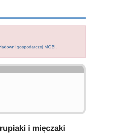
wiadowni gospodarczej MGBI
.
upiaki i mięczaki