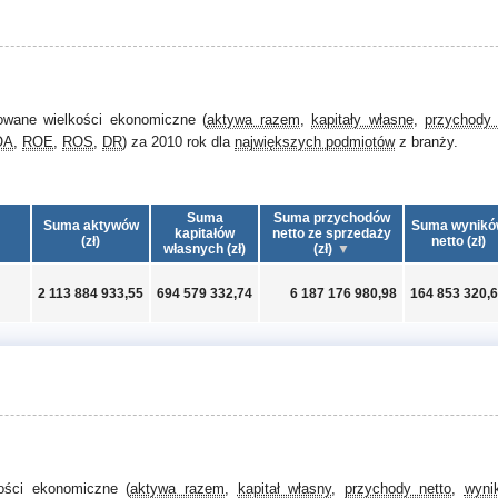
owane wielkości ekonomiczne (
aktywa razem
,
kapitały własne
,
przychody 
OA
,
ROE
,
ROS
,
DR
) za 2010 rok dla
największych podmiotów
z branży.
Suma
Suma przychodów
Suma aktywów
Suma wynikó
kapitałów
netto ze sprzedaży
(zł)
netto (zł)
własnych (zł)
(zł)
2 113 884 933,55
694 579 332,74
6 187 176 980,98
164 853 320,
kości ekonomiczne (
aktywa razem
,
kapitał własny
,
przychody netto
,
wyni