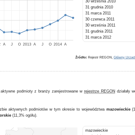
30 września 2010
31 grudnia 2010
31 marca 2011
30 czerwca 2011
30 września 2011
31 grudnia 2011
31 marca 2012
30 czerwca 2012
2
A
J
O
2013
A
J
O
2014
A
30 września 2012
31 grudnia 2012
Źródło:
Rejestr REGON,
Główny Urząd
31 marca 2013
30 czerwca 2013
30 września 2013
31 grudnia 2013
31 marca 2014
 aktywne podmioty z branży zarejestrowane w
rejestrze REGON
działały w
30 czerwca 2014
liczbie aktywnych podmiotów w tym okresie to województwa
mazowieckie
(1
orskie
(11,3% ogółu).
mazowieckie