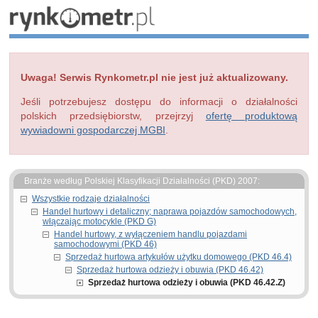
Uwaga! Serwis Rynkometr.pl nie jest już aktualizowany.
Jeśli potrzebujesz dostępu do informacji o działalności
polskich przedsiębiorstw, przejrzyj
ofertę produktową
wywiadowni gospodarczej MGBI
.
Branże według Polskiej Klasyfikacji Działalności (PKD) 2007:
Wszystkie rodzaje działalności
Handel hurtowy i detaliczny; naprawa pojazdów samochodowych,
włączając motocykle (PKD G)
Handel hurtowy, z wyłączeniem handlu pojazdami
samochodowymi (PKD 46)
Sprzedaż hurtowa artykułów użytku domowego (PKD 46.4)
Sprzedaż hurtowa odzieży i obuwia (PKD 46.42)
Sprzedaż hurtowa odzieży i obuwia (PKD 46.42.Z)