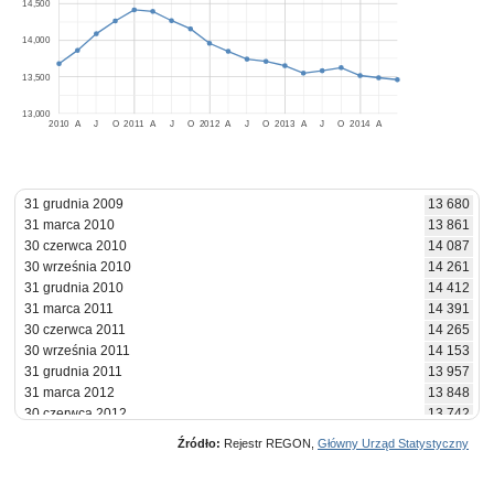
14,500
14,000
13,500
13,000
2010
A
J
O
2011
A
J
O
2012
A
J
O
2013
A
J
O
2014
A
31 grudnia 2009
13 680
31 marca 2010
13 861
30 czerwca 2010
14 087
30 września 2010
14 261
31 grudnia 2010
14 412
31 marca 2011
14 391
30 czerwca 2011
14 265
30 września 2011
14 153
31 grudnia 2011
13 957
31 marca 2012
13 848
30 czerwca 2012
13 742
30 września 2012
13 711
Źródło:
Rejestr REGON,
Główny Urząd Statystyczny
31 grudnia 2012
13 652
31 marca 2013
13 551