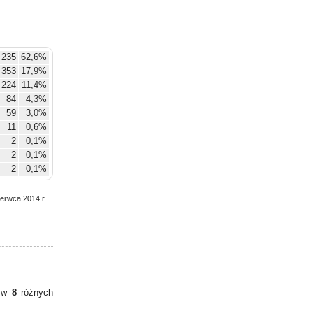
 235
62,6%
353
17,9%
224
11,4%
84
4,3%
59
3,0%
11
0,6%
2
0,1%
2
0,1%
2
0,1%
zerwca 2014 r.
y w
8
różnych