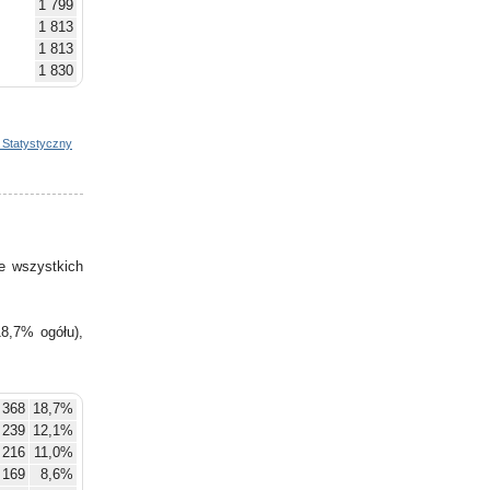
1 799
1 813
1 813
1 830
1 835
1 863
1 896
 Statystyczny
1 919
1 941
1 949
1 949
1 957
e wszystkich
1 972
8,7% ogółu),
368
18,7%
239
12,1%
216
11,0%
169
8,6%