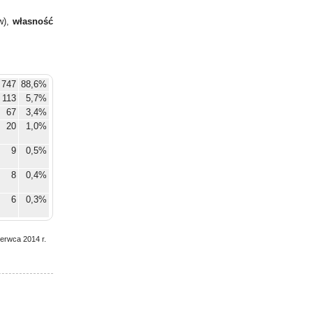
w),
własność
 747
88,6%
113
5,7%
67
3,4%
20
1,0%
9
0,5%
8
0,4%
6
0,3%
2
0,1%
zerwca 2014 r.