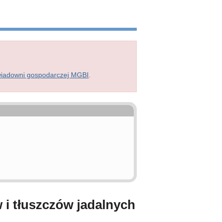
wiadowni gospodarczej MGBI
.
 i tłuszczów jadalnych