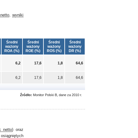
netto
,
wyniki
Średni
Średni
Średni
Średni
ważony
ważony
ważony
ważony
ROA (%)
ROE (%)
ROS (%)
DR (%)
6,2
17,6
1,8
64,6
6,2
17,6
1,8
64,6
Źródło:
Monitor Polski B, dane za 2010 r.
k netto
) oraz
 osiągniętych