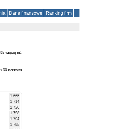
nia
Dane finansowe
Ranking firm
6%
więcej niż
do 30 czerwca
1 665
1 714
1 728
1 758
1 794
1 795