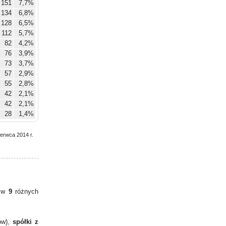
151
7,7%
134
6,8%
128
6,5%
112
5,7%
82
4,2%
76
3,9%
73
3,7%
57
2,9%
55
2,8%
42
2,1%
42
2,1%
28
1,4%
zerwca 2014 r.
y w
9
różnych
ów),
spółki z