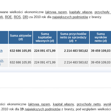
owane wielkości ekonomiczne (
aktywa razem
,
kapitały własne
,
przychody 
OA
,
ROE
,
ROS
,
DR
) za 2010 rok dla
największych podmiotów
z branży.
Suma
Suma przychodów
Suma
Suma aktywów
kapitałów
netto ze sprzedaży
wyników
(zł)
własnych (zł)
(zł)
netto (zł)
ch
632 686 105,95
224 091 471,99
2 214 483 583,62
39 459 109,03
ch,
632 686 105,95
224 091 471,99
2 214 483 583,62
39 459 109,03
)
kości ekonomiczne (
aktywa razem
,
kapitał własny
,
przychody netto
,
wyni
a 2010 rok dla
19
największych podmiotów
z branży, pod względem wielkości