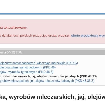
uż aktualizowany.
o działalności polskich przedsiębiorstw, przejrzyj
ofertę produktową wy
ności (PKD) 2007:
a pojazdów samochodowych, włączając motocykle (PKD G)
ndlu pojazdami samochodowymi (PKD 46)
ojów i wyrobów tytoniowych (PKD 46.3)
obów mleczarskich, jaj, olejów i tłuszczów jadalnych (PKD 46.33)
robów mleczarskich, jaj, olejów i tłuszczów jadalnych (PKD 46.33.Z)
a, wyrobów mleczarskich, jaj, olejów