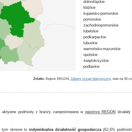
dolnośląskie
łódzkie
kujawsko-pomorskie
pomorskie
zachodniopomorskie
lubelskie
podkarpackie
lubuskie
warmińsko-mazurskie
opolskie
świętokrzyskie
podlaskie
Źródło:
Rejestr REGON,
Główny Urząd Statystyczny
, stan na 30 c
 aktywne podmioty z branży zarejestrowane w
rejestrze REGON
działał
w tym okresie to
indywidualna działalność gospodarcza
(62,6% podmiot