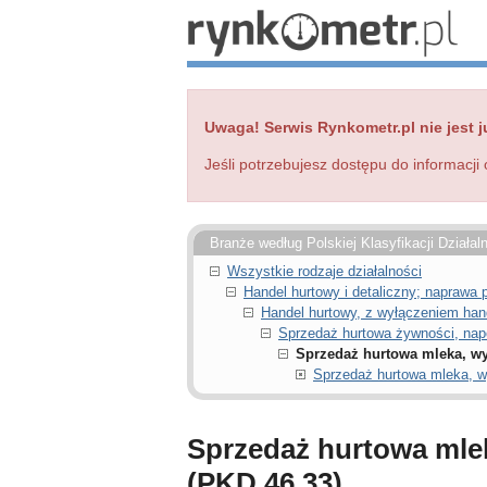
Uwaga! Serwis Rynkometr.pl nie jest j
Jeśli potrzebujesz dostępu do informacji 
Branże według Polskiej Klasyfikacji Działal
Wszystkie rodzaje działalności
Handel hurtowy i detaliczny; napraw
Handel hurtowy, z wyłączeniem ha
Sprzedaż hurtowa żywności, nap
Sprzedaż hurtowa mleka, wyr
Sprzedaż hurtowa mleka, wy
Sprzedaż hurtowa mlek
(PKD 46.33)