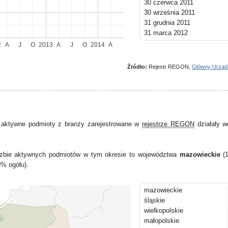
30 czerwca 2011
30 września 2011
31 grudnia 2011
31 marca 2012
30 czerwca 2012
2
A
J
O
2013
A
J
O
2014
A
30 września 2012
31 grudnia 2012
Źródło:
Rejestr REGON,
Główny Urząd
31 marca 2013
30 czerwca 2013
30 września 2013
31 grudnia 2013
31 marca 2014
 aktywne podmioty z branży zarejestrowane w
rejestrze REGON
działały w
30 czerwca 2014
liczbie aktywnych podmiotów w tym okresie to województwa
mazowieckie
(1
0% ogółu).
mazowieckie
śląskie
wielkopolskie
małopolskie