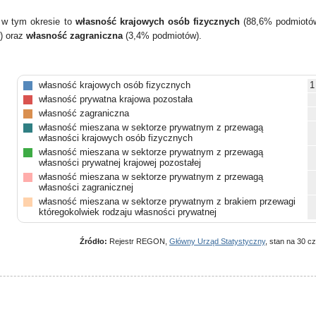
 w tym okresie to
własność krajowych osób fizycznych
(88,6% podmiotó
) oraz
własność zagraniczna
(3,4% podmiotów).
własność krajowych osób fizycznych
1
własność prywatna krajowa pozostała
własność zagraniczna
własność mieszana w sektorze prywatnym z przewagą
własności krajowych osób fizycznych
własność mieszana w sektorze prywatnym z przewagą
własności prywatnej krajowej pozostałej
własność mieszana w sektorze prywatnym z przewagą
własności zagranicznej
własność mieszana w sektorze prywatnym z brakiem przewagi
któregokolwiek rodzaju własności prywatnej
własność mieszana między sektorami z przewagą własności
sektora prywatnego, w tym z przewagą własności krajowych
Źródło:
Rejestr REGON,
Główny Urząd Statystyczny
, stan na 30 c
osób fizycznych