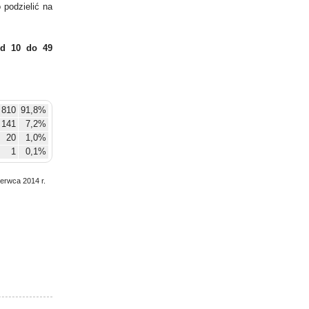
podzielić na
d 10 do 49
 810
91,8%
141
7,2%
20
1,0%
1
0,1%
zerwca 2014 r.