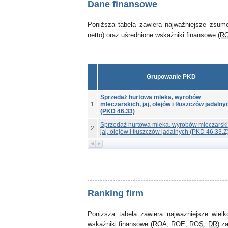
Dane finansowe
Poniższa tabela zawiera najważniejsze zsum
netto
) oraz uśrednione wskaźniki finansowe (
R
Grupowanie PKD
Sprzedaż hurtowa mleka, wyrobów
1
mleczarskich, jaj, olejów i tłuszczów jadalny
(PKD 46.33)
Sprzedaż hurtowa mleka, wyrobów mleczarski
2
jaj, olejów i tłuszczów jadalnych (PKD 46.33.Z
Ranking firm
Poniższa tabela zawiera najważniejsze wiel
wskaźniki finansowe (
ROA
,
ROE
,
ROS
,
DR
) z