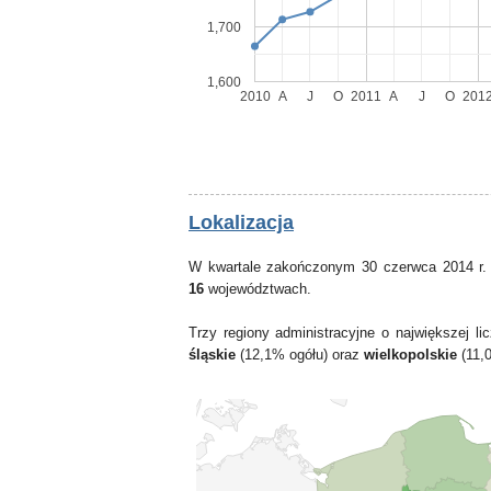
1,700
1,600
2010
A
J
O
2011
A
J
O
201
Lokalizacja
W kwartale zakończonym 30 czerwca 2014 r.
16
województwach.
Trzy regiony administracyjne o największej 
śląskie
(12,1% ogółu) oraz
wielkopolskie
(11,