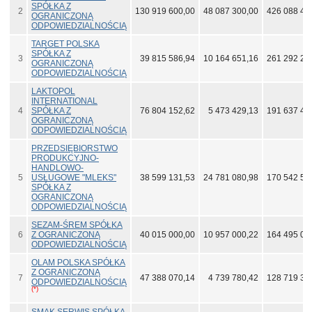
SPÓŁKA Z
2
130 919 600,00
48 087 300,00
426 088 40
OGRANICZONĄ
ODPOWIEDZIALNOŚCIĄ
TARGET POLSKA
SPÓŁKA Z
3
39 815 586,94
10 164 651,16
261 292 22
OGRANICZONĄ
ODPOWIEDZIALNOŚCIĄ
LAKTOPOL
INTERNATIONAL
4
SPÓŁKA Z
76 804 152,62
5 473 429,13
191 637 43
OGRANICZONĄ
ODPOWIEDZIALNOŚCIĄ
PRZEDSIĘBIORSTWO
PRODUKCYJNO-
HANDLOWO-
5
USŁUGOWE "MLEKS"
38 599 131,53
24 781 080,98
170 542 50
SPÓŁKA Z
OGRANICZONĄ
ODPOWIEDZIALNOŚCIĄ
SEZAM-ŚREM SPÓŁKA
6
Z OGRANICZONĄ
40 015 000,00
10 957 000,22
164 495 00
ODPOWIEDZIALNOŚCIĄ
OLAM POLSKA SPÓŁKA
Z OGRANICZONĄ
7
47 388 070,14
4 739 780,42
128 719 37
ODPOWIEDZIALNOŚCIĄ
(*)