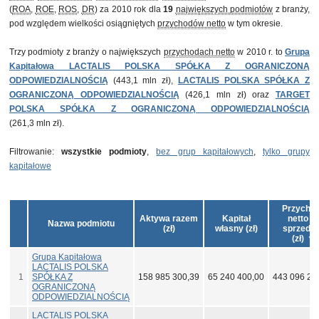
(
ROA
,
ROE
,
ROS
,
DR
) za 2010 rok dla
19
największych podmiotów
z branży,
pod względem wielkości osiągniętych
przychodów netto
w tym okresie.
Trzy podmioty z branży o największych
przychodach netto
w 2010 r. to
Grupa
Kapitałowa LACTALIS POLSKA SPÓŁKA Z OGRANICZONĄ
ODPOWIEDZIALNOŚCIĄ
(443,1 mln zł),
LACTALIS POLSKA SPÓŁKA Z
OGRANICZONĄ ODPOWIEDZIALNOŚCIĄ
(426,1 mln zł) oraz
TARGET
POLSKA SPÓŁKA Z OGRANICZONĄ ODPOWIEDZIALNOŚCIĄ
(261,3 mln zł).
Filtrowanie:
wszystkie podmioty
,
bez grup kapitałowych
,
tylko grupy
kapitałowe
Przycho
Aktywa razem
Kapitał
netto z
Nazwa podmiotu
(zł)
własny (zł)
sprzeda
(zł)
Grupa Kapitałowa
LACTALIS POLSKA
1
SPÓŁKA Z
158 985 300,39
65 240 400,00
443 096 20
OGRANICZONĄ
ODPOWIEDZIALNOŚCIĄ
LACTALIS POLSKA