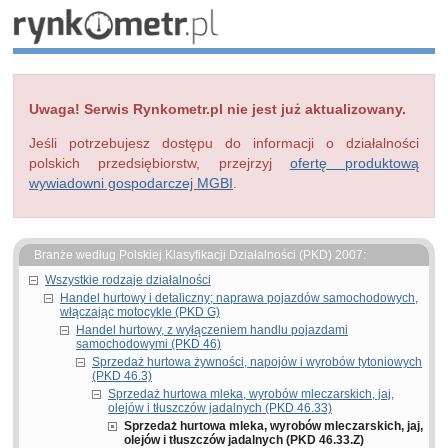
Uwaga! Serwis Rynkometr.pl nie jest już aktualizowany.
Jeśli potrzebujesz dostępu do informacji o działalności
polskich przedsiębiorstw, przejrzyj
ofertę produktową
wywiadowni gospodarczej MGBI
.
Branże według Polskiej Klasyfikacji Działalności (PKD) 2007:
Wszystkie rodzaje działalności
Handel hurtowy i detaliczny; naprawa pojazdów samochodowych,
włączając motocykle (PKD G)
Handel hurtowy, z wyłączeniem handlu pojazdami
samochodowymi (PKD 46)
Sprzedaż hurtowa żywności, napojów i wyrobów tytoniowych
(PKD 46.3)
Sprzedaż hurtowa mleka, wyrobów mleczarskich, jaj,
olejów i tłuszczów jadalnych (PKD 46.33)
Sprzedaż hurtowa mleka, wyrobów mleczarskich, jaj,
olejów i tłuszczów jadalnych (PKD 46.33.Z)