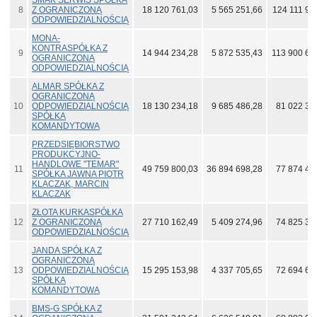
SMAK SERWIS SPÓŁKA
8
Z OGRANICZONĄ
18 120 761,03
5 565 251,66
124 111 95
ODPOWIEDZIALNOŚCIĄ
MONA-
KONTRASPÓŁKA Z
9
14 944 234,28
5 872 535,43
113 900 69
OGRANICZONĄ
ODPOWIEDZIALNOŚCIĄ
ALMAR SPÓŁKA Z
OGRANICZONĄ
10
ODPOWIEDZIALNOŚCIĄ
18 130 234,18
9 685 486,28
81 022 32
SPÓŁKA
KOMANDYTOWA
PRZEDSIĘBIORSTWO
PRODUKCYJNO-
HANDLOWE "TEMAR"
11
49 759 800,03
36 894 698,28
77 874 45
SPÓŁKA JAWNA PIOTR
KLACZAK, MARCIN
KLACZAK
ZŁOTA KURKASPÓŁKA
12
Z OGRANICZONĄ
27 710 162,49
5 409 274,96
74 825 32
ODPOWIEDZIALNOŚCIĄ
JANDA SPÓŁKA Z
OGRANICZONĄ
13
ODPOWIEDZIALNOŚCIĄ
15 295 153,98
4 337 705,65
72 694 63
SPÓŁKA
KOMANDYTOWA
BMS-G SPÓŁKA Z