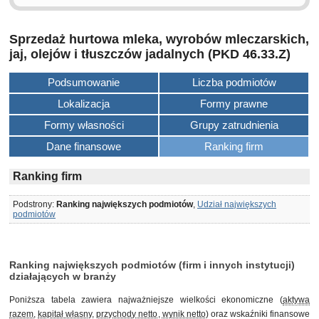
Sprzedaż hurtowa mleka, wyrobów mleczarskich,
jaj, olejów i tłuszczów jadalnych (PKD 46.33.Z)
Podsumowanie
Liczba podmiotów
Lokalizacja
Formy prawne
Formy własności
Grupy zatrudnienia
Dane finansowe
Ranking firm
Ranking firm
Podstrony:
Ranking największych podmiotów
,
Udział największych
podmiotów
Ranking największych podmiotów (firm i innych instytucji)
działających w branży
Poniższa tabela zawiera najważniejsze wielkości ekonomiczne (
aktywa
razem
,
kapitał własny
,
przychody netto
,
wynik netto
) oraz wskaźniki finansowe