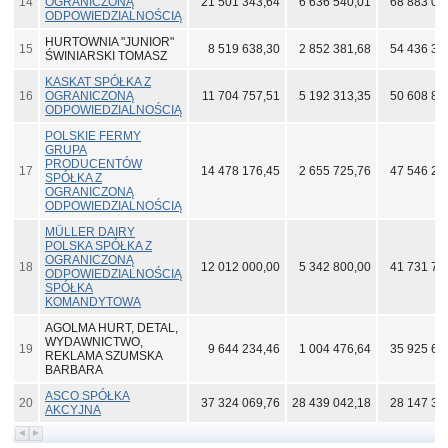
14
OGRANICZONĄ
21 501 343,64
6 636 540,01
68 883 08
ODPOWIEDZIALNOŚCIĄ
HURTOWNIA "JUNIOR"
15
8 519 638,30
2 852 381,68
54 436 34
ŚWINIARSKI TOMASZ
KASKAT SPÓŁKA Z
16
OGRANICZONĄ
11 704 757,51
5 192 313,35
50 608 83
ODPOWIEDZIALNOŚCIĄ
POLSKIE FERMY
GRUPA
PRODUCENTÓW
17
14 478 176,45
2 655 725,76
47 546 20
SPÓŁKA Z
OGRANICZONĄ
ODPOWIEDZIALNOŚCIĄ
MÜLLER DAIRY
POLSKA SPÓŁKA Z
OGRANICZONĄ
18
12 012 000,00
5 342 800,00
41 731 70
ODPOWIEDZIALNOŚCIĄ
SPÓŁKA
KOMANDYTOWA
AGOLMA HURT, DETAL,
WYDAWNICTWO,
19
9 644 234,46
1 004 476,64
35 925 69
REKLAMA SZUMSKA
BARBARA
ASCO SPÓŁKA
20
37 324 069,76
28 439 042,18
28 147 39
AKCYJNA