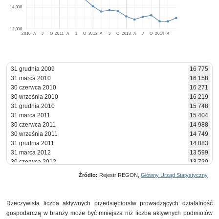
14,000
12,000
2010
A
J
O
2011
A
J
O
2012
A
J
O
2013
A
J
O
2014
A
31 grudnia 2009
16 775
31 marca 2010
16 158
30 czerwca 2010
16 271
30 września 2010
16 219
31 grudnia 2010
15 748
31 marca 2011
15 404
30 czerwca 2011
14 988
30 września 2011
14 749
31 grudnia 2011
14 083
31 marca 2012
13 599
30 czerwca 2012
13 720
30 września 2012
13 638
Źródło:
Rejestr REGON,
Główny Urząd Statystyczny
31 grudnia 2012
13 149
31 marca 2013
12 865
30 czerwca 2013
13 102
Rzeczywista liczba aktywnych przedsiębiorstw prowadzących działalność
30 września 2013
13 250
gospodarczą w branży może być mniejsza niż liczba aktywnych podmiotów
31 grudnia 2013
12 703