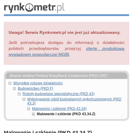
Uwaga! Serwis Rynkometr.pl nie jest już aktualizowany.
Jeśli potrzebujesz dostępu do informacji o działalności
polskich przedsiębiorstw, przejrzyj
ofertę produktową
wywiadowni gospodarczej MGBI
.
Branże według Polskiej Klasyfikacji Działalności (PKD) 2007:
Wszystkie rodzaje działalności
Budownictwo (PKD F)
Roboty budowlane specjalistyczne (PKD 43)
Wykonywanie robót budowlanych wykończeniowych (PKD
43.3)
Malowanie i szklenie (PKD 43.34)
Malowanie i szklenie (PKD 43.34.Z)
Malowanie i szklenie (PKD 43.34.Z)