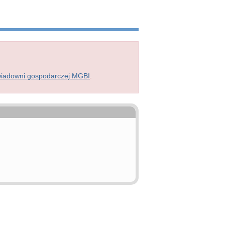
wiadowni gospodarczej MGBI
.