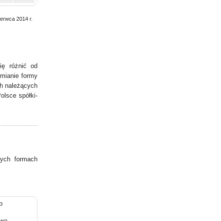
zerwca 2014 r.
ię różnić od
zmianie formy
ch należących
olsce spółki-
ych formach
b
owa