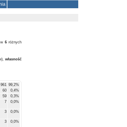
nia
y w
6
różnych
w),
własność
 961
99,2%
60
0,4%
59
0,3%
7
0,0%
3
0,0%
3
0,0%