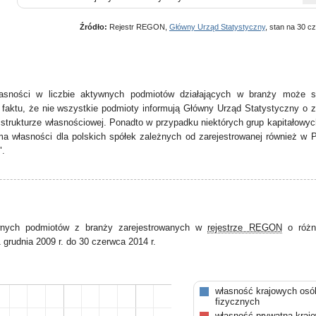
Źródło:
Rejestr REGON,
Główny Urząd Statystyczny
, stan na 30 c
asności w liczbie aktywnych podmiotów działających w branży może s
faktu, że nie wszystkie podmioty informują Główny Urząd Statystyczny o 
strukturze własnościowej. Ponadto w przypadku niektórych grup kapitałowy
a własności dla polskich spółek zależnych od zarejestrowanej również w P
".
wnych podmiotów z branży zarejestrowanych w
rejestrze REGON
o różn
 grudnia 2009 r. do 30 czerwca 2014 r.
własność krajowych osó
fizycznych
własność prywatna kraj