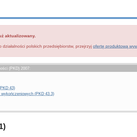
uż aktualizowany.
o działalności polskich przedsiębiorstw, przejrzyj
ofertę produktową wy
ności (PKD) 2007:
(PKD 43)
 wykończeniowych (PKD 43.3)
1)