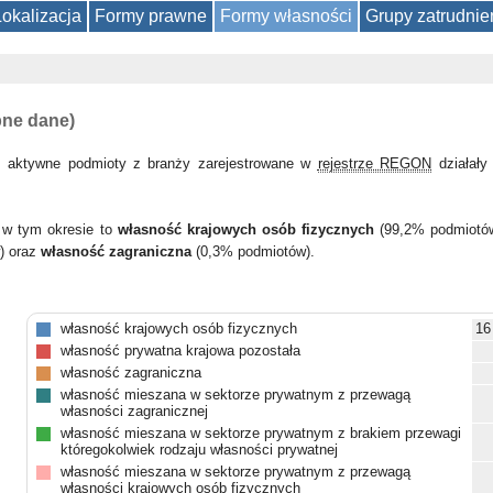
Lokalizacja
Formy prawne
Formy własności
Grupy zatrudnie
pne dane)
 aktywne podmioty z branży zarejestrowane w
rejestrze REGON
działał
 w tym okresie to
własność krajowych osób fizycznych
(99,2% podmiotó
) oraz
własność zagraniczna
(0,3% podmiotów).
własność krajowych osób fizycznych
16
własność prywatna krajowa pozostała
własność zagraniczna
własność mieszana w sektorze prywatnym z przewagą
własności zagranicznej
własność mieszana w sektorze prywatnym z brakiem przewagi
któregokolwiek rodzaju własności prywatnej
własność mieszana w sektorze prywatnym z przewagą
własności krajowych osób fizycznych