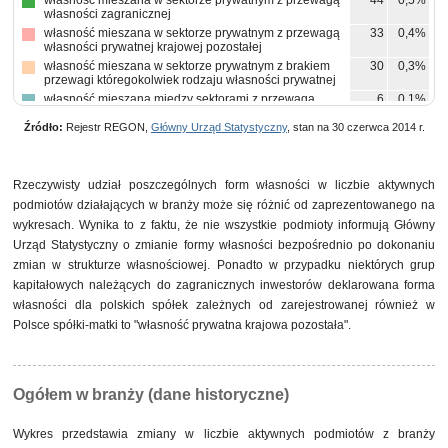
własność mieszana w sektorze prywatnym z przewagą
44
0,5%
własności zagranicznej
własność mieszana w sektorze prywatnym z przewagą
33
0,4%
własności prywatnej krajowej pozostałej
własność mieszana w sektorze prywatnym z brakiem
30
0,3%
przewagi któregokolwiek rodzaju własności prywatnej
własność mieszana między sektorami z przewagą
6
0,1%
własności sektora prywatnego, w tym z przewagą
własności prywatnej krajowej pozostałej
Źródło:
Rejestr REGON,
Główny Urząd Statystyczny
, stan na 30 czerwca 2014 r.
własność mieszana między sektorami z przewagą
4
0,0%
własności sektora prywatnego, w tym z przewagą
własności krajowych osób fizycznych
Rzeczywisty udział poszczególnych form własności w liczbie aktywnych
własność samorządowa
4
0,0%
podmiotów działających w branży może się różnić od zaprezentowanego na
pozostałe
10
0,1%
wykresach. Wynika to z faktu, że nie wszystkie podmioty informują Główny
Urząd Statystyczny o zmianie formy własności bezpośrednio po dokonaniu
zmian w strukturze własnościowej. Ponadto w przypadku niektórych grup
kapitałowych należących do zagranicznych inwestorów deklarowana forma
własności dla polskich spółek zależnych od zarejestrowanej również w
Polsce spółki-matki to "własność prywatna krajowa pozostała".
Ogółem w branży (dane historyczne)
Wykres przedstawia zmiany w liczbie aktywnych podmiotów z branży