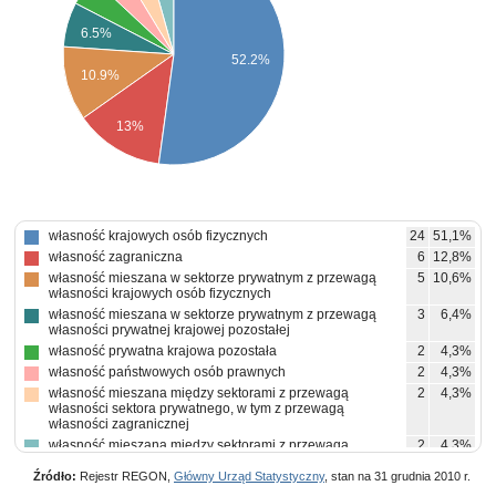
6.5%
52.2%
10.9%
13%
własność krajowych osób fizycznych
24
51,1%
własność zagraniczna
6
12,8%
własność mieszana w sektorze prywatnym z przewagą
5
10,6%
własności krajowych osób fizycznych
własność mieszana w sektorze prywatnym z przewagą
3
6,4%
własności prywatnej krajowej pozostałej
własność prywatna krajowa pozostała
2
4,3%
własność państwowych osób prawnych
2
4,3%
własność mieszana między sektorami z przewagą
2
4,3%
własności sektora prywatnego, w tym z przewagą
własności zagranicznej
własność mieszana między sektorami z przewagą
2
4,3%
własności sektora prywatnego, w tym z przewagą
własności prywatnej krajowej pozostałej
Źródło:
Rejestr REGON,
Główny Urząd Statystyczny
, stan na 31 grudnia 2010 r.