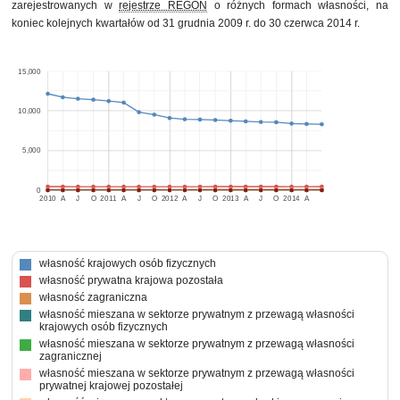
zarejestrowanych w
rejestrze REGON
o różnych formach własności, na
koniec kolejnych kwartałów od 31 grudnia 2009 r. do 30 czerwca 2014 r.
15,000
10,000
5,000
0
2010
A
J
O
2011
A
J
O
2012
A
J
O
2013
A
J
O
2014
A
własność krajowych osób fizycznych
własność prywatna krajowa pozostała
własność zagraniczna
własność mieszana w sektorze prywatnym z przewagą własności
krajowych osób fizycznych
własność mieszana w sektorze prywatnym z przewagą własności
zagranicznej
własność mieszana w sektorze prywatnym z przewagą własności
prywatnej krajowej pozostałej