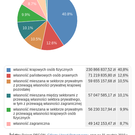
8.7%
40.8%
9.9%
10.1%
10.5%
12.6%
własność krajowych osób fizycznych
230 866 837,52 zł
40,8%
własność państwowych osób prawnych
71 219 835,80 zł
12,6%
własność mieszana w sektorze prywatnym
59 655 157,68 zł
10,5%
z przewagą własności prywatnej krajowej
pozostałej
własność mieszana między sektorami z
57 047 585,17 zł
10,1%
przewagą własności sektora prywatnego,
w tym z przewagą własności zagranicznej
własność mieszana w sektorze prywatnym
56 230 317,94 zł
9,9%
z przewagą własności krajowych osób
fizycznych
własność zagraniczna
49 142 153,47 zł
8,7%
własność mieszana między sektorami z
33 508 377,74 zł
5,9%
przewagą własności sektora prywatnego,