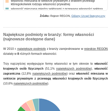
własność mieszana w sektorze prywatnym z brakiem przewagi
któregokolwiek rodzaju własności prywatnej
własność mieszana między sektorami z przewagą własności sektora
prywatnego, w tym z przewagą własności prywatnej krajowej
pozostałej
Źródło:
Rejestr REGON,
Główny Urząd Statystyczny
własność samorządowa
własność mieszana między sektorami z przewagą własności sektora
prywatnego, w tym z przewagą własności krajowych osób fizycznych
Największe podmioty w branży: formy własności
(najnowsze dostępne dane)
W 2010 r.
największe podmioty
z branży zarejestrowane w
rejestrze REGON
działały w
8
różnych formach własności.
Trzy najczęściej występujące formy własności w tym okresie to
własność
krajowych osób fizycznych
(51,1%
największych podmiotów
),
własność
zagraniczna
(12,8%
największych podmiotów
) oraz
własność mieszana w
sektorze prywatnym z przewagą własności krajowych osób fizycznych
(10,6%
największych podmiotów
).