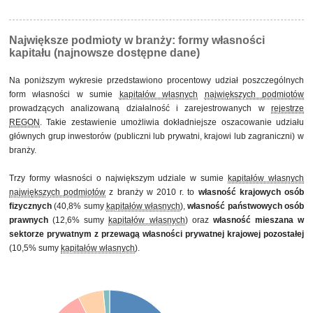
Największe podmioty w branży: formy własności
kapitału (najnowsze dostępne dane)
Na poniższym wykresie przedstawiono procentowy udział poszczególnych
form własności w sumie
kapitałów własnych
największych podmiotów
prowadzących analizowaną działalność i zarejestrowanych w
rejestrze
REGON
. Takie zestawienie umożliwia dokładniejsze oszacowanie udziału
głównych grup inwestorów (publiczni lub prywatni, krajowi lub zagraniczni) w
branży.
Trzy formy własności o największym udziale w sumie
kapitałów własnych
największych podmiotów
z branży w 2010 r. to
własność krajowych osób
fizycznych
(40,8% sumy
kapitałów własnych
),
własność państwowych osób
prawnych
(12,6% sumy
kapitałów własnych
) oraz
własność mieszana w
sektorze prywatnym z przewagą własności prywatnej krajowej pozostałej
(10,5% sumy
kapitałów własnych
).