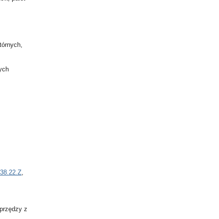
tórnych,
ych
38.22.Z
,
 przędzy z