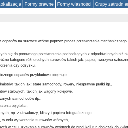
Lokalizacja
Formy prawne
Formy własności
Grupy zatrudnie
h odpadów na surowce wtórne poprzez proces przetworzenia mechanicznego 
ących się do ponownego przetworzenia pochodzących z odpadów innych niż n
 w różne kategorie różnorodnych surowców takich jak: papier, tworzywa sztuczn
worzenia czy odzysku.
icznego odpadów przykładowo obejmuje:
otów, takich jak: stare samochody, rowery, niesprawne pralki itp.,
ów stalowych, takich jak wagony kolejowe,
wanych samochodów itp.,
szenia objętości,
ych, np. z utrwalaczy, kliszy i papieru fotograficznego,
, w celu wytworzenia surowców wtórnych,
nych w celu uzyskania surowców wtórnych do produkcji rur, doniczek do kwiat