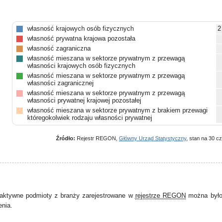
własność krajowych osób fizycznych
2
własność prywatna krajowa pozostała
własność zagraniczna
własność mieszana w sektorze prywatnym z przewagą
własności krajowych osób fizycznych
własność mieszana w sektorze prywatnym z przewagą
własności zagranicznej
własność mieszana w sektorze prywatnym z przewagą
własności prywatnej krajowej pozostałej
własność mieszana w sektorze prywatnym z brakiem przewagi
któregokolwiek rodzaju własności prywatnej
własność mieszana między sektorami z przewagą własności
sektora prywatnego, w tym z przewagą własności prywatnej
Źródło:
Rejestr REGON,
Główny Urząd Statystyczny
, stan na 30 c
krajowej pozostałej
własność mieszana między sektorami z przewagą własności
sektora prywatnego, w tym z przewagą własności zagranicznej
własność mieszana między sektorami z przewagą własności
sektora prywatnego, w tym z przewagą własności krajowych
osób fizycznych
pozostałe
aktywne podmioty z branży zarejestrowane w
rejestrze REGON
można było 
enia.