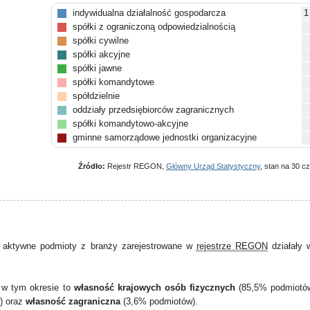
indywidualna działalność gospodarcza
1
spółki z ograniczoną odpowiedzialnością
spółki cywilne
spółki akcyjne
spółki jawne
spółki komandytowe
spółdzielnie
oddziały przedsiębiorców zagranicznych
spółki komandytowo-akcyjne
gminne samorządowe jednostki organizacyjne
pozostałe
Źródło:
Rejestr REGON,
Główny Urząd Statystyczny
, stan na 30 c
 aktywne podmioty z branży zarejestrowane w
rejestrze REGON
działały
 w tym okresie to
własność krajowych osób fizycznych
(85,5% podmiotó
) oraz
własność zagraniczna
(3,6% podmiotów).