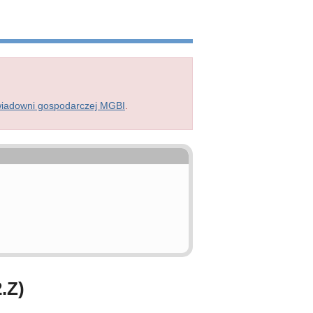
wiadowni gospodarczej MGBI
.
.Z)