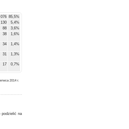
 076
85,5%
130
5,4%
88
3,6%
38
1,6%
34
1,4%
31
1,3%
17
0,7%
3
0,1%
zerwca 2014 r.
2
0,1%
2
0,1%
6
0,2%
podzielić na