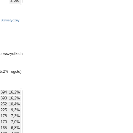
2 097
2 132
2 175
2 168
 Statystyczny
2 289
2 475
2 441
2 399
2 416
e wszystkich
2 427
6,2% ogółu),
394
16,2%
393
16,2%
252
10,4%
225
9,3%
178
7,3%
170
7,0%
165
6,8%