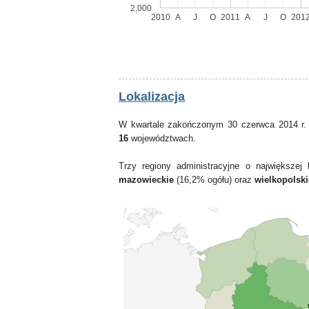
2,000
2010
A
J
O
2011
A
J
O
201
Lokalizacja
W kwartale zakończonym 30 czerwca 2014 r.
16
województwach.
Trzy regiony administracyjne o największe
mazowieckie
(16,2% ogółu) oraz
wielkopolski