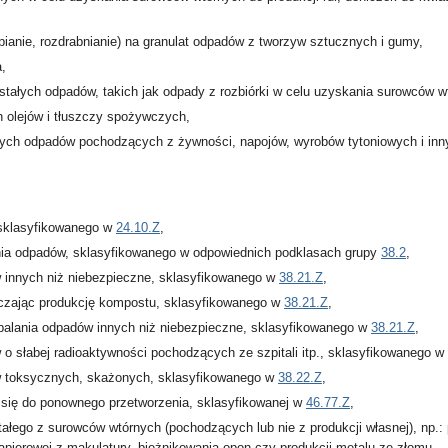
pianie, rozdrabnianie) na granulat odpadów z tworzyw sztucznych i gumy,
a,
ostałych odpadów, takich jak odpady z rozbiórki w celu uzyskania surowców w
 olejów i tłuszczy spożywczych,
łych odpadów pochodzących z żywności, napojów, wyrobów tytoniowych i inn
 sklasyfikowanego w
24.10.Z
,
nia odpadów, sklasyfikowanego w odpowiednich podklasach grupy
38.2
,
w innych niż niebezpieczne, sklasyfikowanego w
38.21.Z
,
ączając produkcję kompostu, sklasyfikowanego w
38.21.Z
,
spalania odpadów innych niż niebezpieczne, sklasyfikowanego w
38.21.Z
,
 o słabej radioaktywności pochodzących ze szpitali itp., sklasyfikowanego w
ów toksycznych, skażonych, sklasyfikowanego w
38.22.Z
,
się do ponownego przetworzenia, sklasyfikowanej w
46.77.Z
,
ałego z surowców wtórnych (pochodzących lub nie z produkcji własnej), np.:
papierowej z makulatury, bieżnikowania opon czy produkcji metalu ze złomu,