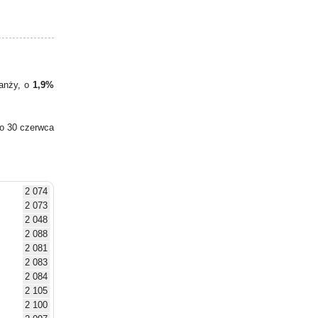
ranży, o
1,9%
do 30 czerwca
2 074
2 073
2 048
2 088
2 081
2 083
2 084
2 105
2 100