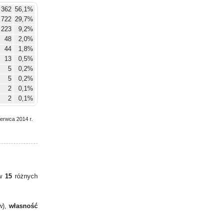
 362
56,1%
722
29,7%
223
9,2%
48
2,0%
44
1,8%
13
0,5%
5
0,2%
5
0,2%
2
0,1%
2
0,1%
1
0,0%
zerwca 2014 r.
 w
15
różnych
w),
własność