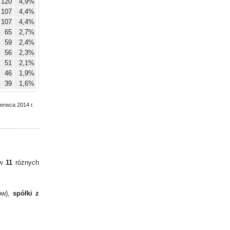
120
4,9%
107
4,4%
107
4,4%
65
2,7%
59
2,4%
56
2,3%
51
2,1%
46
1,9%
39
1,6%
zerwca 2014 r.
 w
11
różnych
ów),
spółki z