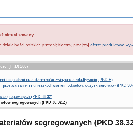
uż aktualizowany.
o działalności polskich przedsiębiorstw, przejrzyj
ofertę produktową wy
ności (PKD) 2007:
i i odpadami oraz działalność związana z rekultywacją (PKD E)
m, przetwarzaniem i unieszkodliwianiem odpadów; odzysk surowców (PKD 38)
w segregowanych (PKD 38.32)
iałów segregowanych (PKD 38.32.Z)
teriałów segregowanych (PKD 38.32