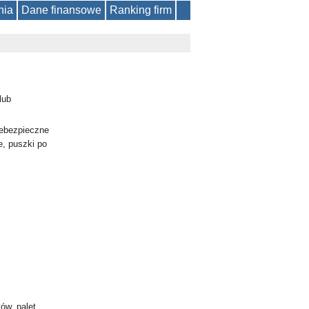
nia
Dane finansowe
Ranking firm
lub
iebezpieczne
e, puszki po
ów, palet