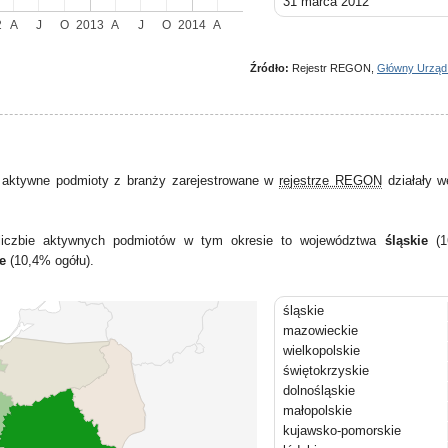
31 marca 2012
30 czerwca 2012
2
A
J
O
2013
A
J
O
2014
A
30 września 2012
31 grudnia 2012
Źródło:
Rejestr REGON,
Główny Urząd
31 marca 2013
30 czerwca 2013
30 września 2013
31 grudnia 2013
31 marca 2014
 aktywne podmioty z branży zarejestrowane w
rejestrze REGON
działały w
30 czerwca 2014
j liczbie aktywnych podmiotów w tym okresie to województwa
śląskie
(1
e
(10,4% ogółu).
śląskie
mazowieckie
wielkopolskie
świętokrzyskie
dolnośląskie
małopolskie
kujawsko-pomorskie