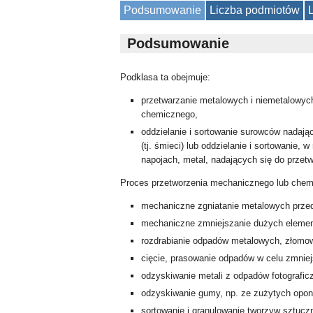
Podsumowanie
Liczba podmiotów
Podsumowanie
Podklasa ta obejmuje:
przetwarzanie metalowych i niemetalowyc
chemicznego,
oddzielanie i sortowanie surowców nadaj
(tj. śmieci) lub oddzielanie i sortowanie,
napojach, metal, nadających się do przet
Proces przetworzenia mechanicznego lub chem
mechaniczne zgniatanie metalowych przedmi
mechaniczne zmniejszanie dużych element
rozdrabianie odpadów metalowych, złomo
cięcie, prasowanie odpadów w celu zmniej
odzyskiwanie metali z odpadów fotograficzn
odzyskiwanie gumy, np. ze zużytych opon
sortowanie i granulowanie tworzyw sztucz