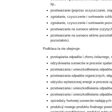
itp.,
przetwarzanie (poprzez oczyszczanie, sta
zgniatanie, czyszczenie i sortowanie szkł
zgniatanie, czyszczenie i sortowanie poz
przetwarzanie na surowce wtórne zużytych
przetwarzanie na surowce wtórne pozosta
pozostałości.
Podklasa ta nie obejmuje:
przetapiania odpadów i złomu żelaznego,
odzyskiwania surowców w procesie spala
przetwarzania i unieszkodliwiania odpadó
przetwarzania odpadów organicznych, wł
odzysku wytworzonej energii w procesie 
przetwarzania i unieszkodliwiania odpadów
przetwarzania i unieszkodliwiania odpad
sprzedaży hurtowej surowców nadających 
produkcji nowego produktu finalnego powst
szarpanki rozwłóknionej, produkcji pulpy 