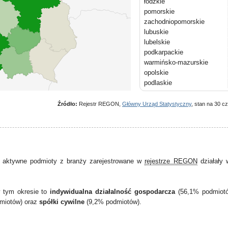
łódzkie
pomorskie
zachodniopomorskie
lubuskie
lubelskie
podkarpackie
warmińsko-mazurskie
opolskie
podlaskie
Źródło:
Rejestr REGON,
Główny Urząd Statystyczny
, stan na 30 c
 aktywne podmioty z branży zarejestrowane w
rejestrze REGON
działały
w tym okresie to
indywidualna działalność gospodarcza
(56,1% podmiot
miotów) oraz
spółki cywilne
(9,2% podmiotów).