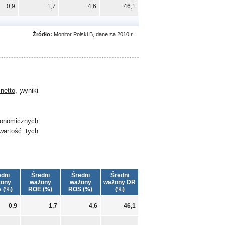
0,9
1,7
4,6
46,1
Źródło:
Monitor Polski B, dane za 2010 r.
netto
,
wyniki
ekonomicznych
wartość tych
dni
Średni
Średni
Średni
ony
ważony
ważony
ważony DR
 (%)
ROE (%)
ROS (%)
(%)
0,9
1,7
4,6
46,1