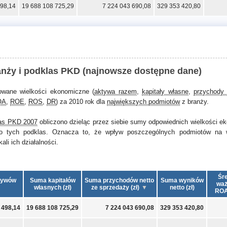
498,14
19 688 108 725,29
7 224 043 690,08
329 353 420,80
anży i podklas PKD (najnowsze dostępne dane)
owane wielkości ekonomiczne (
aktywa razem
,
kapitały własne
,
przychody 
OA
,
ROE
,
ROS
,
DR
) za 2010 rok dla
największych podmiotów
z branży.
as PKD 2007
obliczono dzieląc przez siebie sumy odpowiednich wielkości 
o tych podklas. Oznacza to, że wpływ poszczególnych podmiotów na 
li ich działalności.
Śre
tywów
Suma kapitałów
Suma przychodów netto
Suma wyników
waż
własnych (zł)
ze sprzedaży (zł)
netto (zł)
ROA
 498,14
19 688 108 725,29
7 224 043 690,08
329 353 420,80