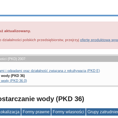
uż aktualizowany.
o działalności polskich przedsiębiorstw, przejrzyj
ofertę produktową wy
ności (PKD) 2007:
i i odpadami oraz działalność związana z rekultywacją (PKD E)
e wody (PKD 36)
ie wody (PKD 36.0)
dostarczanie wody (PKD 36)
Lokalizacja
Formy prawne
Formy własności
Grupy zatrudnie