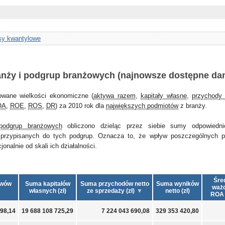
y kwantylowe
anży i podgrup branżowych (najnowsze dostępne da
owane wielkości ekonomiczne (
aktywa razem
,
kapitały własne
,
przychody 
OA
,
ROE
,
ROS
,
DR
) za 2010 rok dla
największych podmiotów
z branży.
podgrup branżowych
obliczono dzieląc przez siebie sumy odpowiedni
przypisanych do tych podgrup. Oznacza to, że wpływ poszczególnych 
nalnie od skali ich działalności.
Śre
ywów
Suma kapitałów
Suma przychodów netto
Suma wyników
waż
własnych (zł)
ze sprzedaży (zł)
netto (zł)
ROA 
498,14
19 688 108 725,29
7 224 043 690,08
329 353 420,80