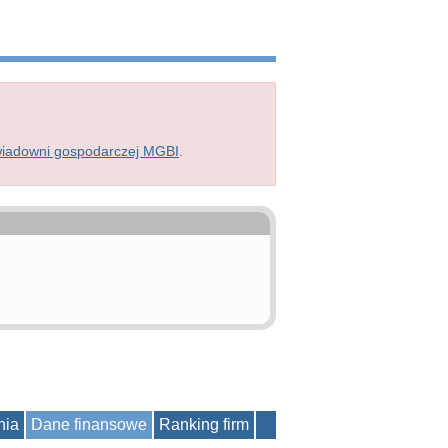
wiadowni gospodarczej MGBI
.
nia
Dane finansowe
Ranking firm