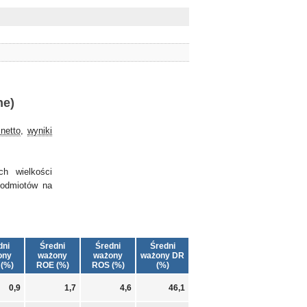
ne)
netto
,
wyniki
ch wielkości
podmiotów na
dni
Średni
Średni
Średni
ony
ważony
ważony
ważony DR
(%)
ROE (%)
ROS (%)
(%)
0,9
1,7
4,6
46,1