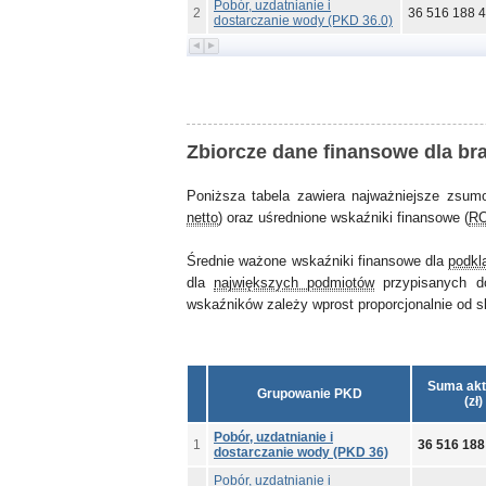
Pobór, uzdatnianie i
2
36 516 188 
dostarczanie wody (PKD 36.0)
Zbiorcze dane finansowe dla br
Poniższa tabela zawiera najważniejsze zsum
netto
) oraz uśrednione wskaźniki finansowe (
R
Średnie ważone wskaźniki finansowe dla
podkl
dla
największych podmiotów
przypisanych d
wskaźników zależy wprost proporcjonalnie od ska
Suma ak
Grupowanie PKD
(zł)
Pobór, uzdatnianie i
1
36 516 188
dostarczanie wody (PKD 36)
Pobór, uzdatnianie i