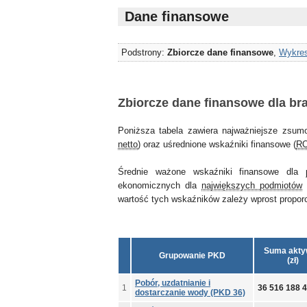
Dane finansowe
Podstrony:
Zbiorcze dane finansowe
,
Wykres
Zbiorcze dane finansowe dla br
Poniższa tabela zawiera najważniejsze zsum
netto
) oraz uśrednione wskaźniki finansowe (
R
Średnie ważone wskaźniki finansowe dla
ekonomicznych dla
największych podmiotów
wartość tych wskaźników zależy wprost proporcjo
Suma akt
Grupowanie PKD
(zł)
Pobór, uzdatnianie i
1
36 516 188 
dostarczanie wody (PKD 36)