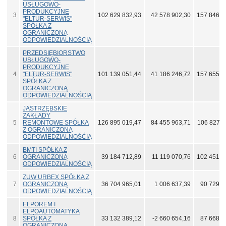
USŁUGOWO-
PRODUKCYJNE
3
102 629 832,93
42 578 902,30
157 846 6
"ELTUR-SERWIS"
SPÓŁKA Z
OGRANICZONĄ
ODPOWIEDZIALNOŚCIĄ
PRZEDSIĘBIORSTWO
USŁUGOWO-
PRODUKCYJNE
4
"ELTUR-SERWIS"
101 139 051,44
41 186 246,72
157 655 7
SPÓŁKA Z
OGRANICZONĄ
ODPOWIEDZIALNOŚCIĄ
JASTRZĘBSKIE
ZAKŁADY
5
REMONTOWE SPÓŁKA
126 895 019,47
84 455 963,71
106 827 6
Z OGRANICZONĄ
ODPOWIEDZIALNOŚĆIĄ
BMTI SPÓŁKA Z
6
OGRANICZONĄ
39 184 712,89
11 119 070,76
102 451 0
ODPOWIEDZIALNOŚCIĄ
ZUW URBEX SPÓŁKA Z
7
OGRANICZONĄ
36 704 965,01
1 006 637,39
90 729 0
ODPOWIEDZIALNOŚCIĄ
ELPOREM I
ELPOAUTOMATYKA
8
SPÓŁKA Z
33 132 389,12
-2 660 654,16
87 668 3
OGRANICZONĄ