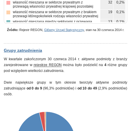
własność mieszana w sektorze prywatnym z
32
0,2%
przewagą własności prywatnej krajowej pozostałej
własność mieszana w sektorze prywatnym z brakiem
19
0,1%
przewagi któregokolwiek rodzaju własności prywatnej
własność mieszana między sektorami z przewagą
13
0,1%
własności sektora prywatnego, w tym z przewagą
własności krajowych osób fizycznych
Źródło:
Rejestr REGON,
Główny Urząd Statystyczny
, stan na 30 czerwca 2014 r.
własność państwowych osób prawnych
10
0,1%
własność mieszana między sektorami z przewagą
7
0,0%
własności sektora prywatnego, w tym z przewagą
własności prywatnej krajowej pozostałej
Grupy zatrudnienia
pozostałe
15
0,1%
W kwartale zakończonym 30 czerwca 2014 r. aktywne podmioty z branży
zarejestrowane w
rejestrze REGON
można było podzielić na
4
różne grupy
pod względem wielkości zatrudnienia.
Dwie największe grupy w tym okresie tworzyły aktywne podmioty
zatrudniające
od 0 do 9
(96,3% podmiotów) i
od 10 do 49
(2,9% podmiotów)
osób.