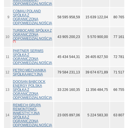
ODPOWIEDZIALNOŚCIĄ
COMAU POLAND
SPÓŁKA Z
9
58 595 958,59
15 639 122,04
80 765 8
OGRANICZONĄ
ODPOWIEDZIALNOŚCIĄ
TURBOCARE SPÓŁKA Z
OGRANICZONĄ
10
43 905 200,23
5 570 900,00
77 161 6
ODPOWIEDZIALNOŚCIĄ
(*)
PARTNER SERWIS
SPÓŁKA Z
11
45 434 544,31
26 405 827,50
72 781 8
OGRANICZONĄ
ODPOWIEDZIALNOŚCIĄ
PETRO MECHANIKA
12
79 584 231,13
39 674 671,89
71 517 4
SPÓŁKA AKCYJNA
DOOSAN BABCOCK
ENERGY POLSKA
13
SPÓŁKA Z
33 226 160,35
11 356 484,75
66 755 9
OGRANICZONĄ
ODPOWIEDZIALNOŚCIĄ
REMECH GRUPA
REMONTOWO-
INWESTYCYJNA
14
23 005 897,06
5 224 583,30
63 807 9
SPÓŁKA Z
OGRANICZONĄ
ODPOWIEDZIALNOŚCIĄ