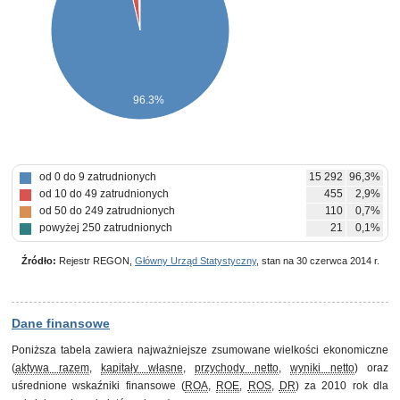
96.3%
od 0 do 9 zatrudnionych
15 292
96,3%
od 10 do 49 zatrudnionych
455
2,9%
od 50 do 249 zatrudnionych
110
0,7%
powyżej 250 zatrudnionych
21
0,1%
Źródło:
Rejestr REGON,
Główny Urząd Statystyczny
, stan na 30 czerwca 2014 r.
Dane finansowe
Poniższa tabela zawiera najważniejsze zsumowane wielkości ekonomiczne
(
aktywa razem
,
kapitały własne
,
przychody netto
,
wyniki netto
) oraz
uśrednione wskaźniki finansowe (
ROA
,
ROE
,
ROS
,
DR
) za 2010 rok dla