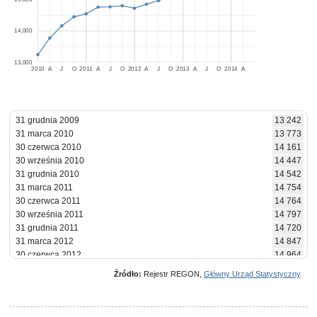
14,000
13,000
2010
A
J
O
2011
A
J
O
2012
A
J
O
2013
A
J
O
2014
A
31 grudnia 2009
13 242
31 marca 2010
13 773
30 czerwca 2010
14 161
30 września 2010
14 447
31 grudnia 2010
14 542
31 marca 2011
14 754
30 czerwca 2011
14 764
30 września 2011
14 797
31 grudnia 2011
14 720
31 marca 2012
14 847
30 czerwca 2012
14 964
30 września 2012
15 093
Źródło:
Rejestr REGON,
Główny Urząd Statystyczny
31 grudnia 2012
15 103
31 marca 2013
15 198
30 czerwca 2013
15 404