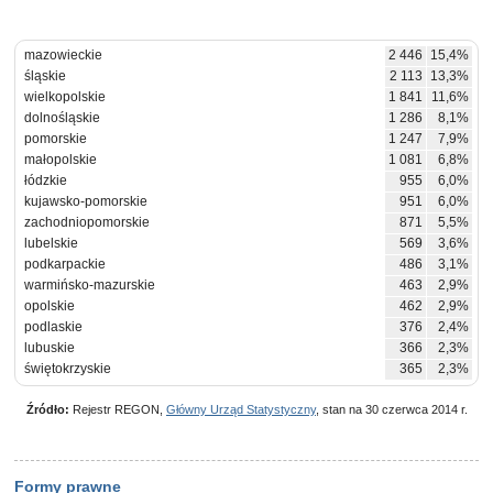
mazowieckie
2 446
15,4%
śląskie
2 113
13,3%
wielkopolskie
1 841
11,6%
dolnośląskie
1 286
8,1%
pomorskie
1 247
7,9%
małopolskie
1 081
6,8%
łódzkie
955
6,0%
kujawsko-pomorskie
951
6,0%
zachodniopomorskie
871
5,5%
lubelskie
569
3,6%
podkarpackie
486
3,1%
warmińsko-mazurskie
463
2,9%
opolskie
462
2,9%
podlaskie
376
2,4%
lubuskie
366
2,3%
świętokrzyskie
365
2,3%
Źródło:
Rejestr REGON,
Główny Urząd Statystyczny
, stan na 30 czerwca 2014 r.
Formy prawne