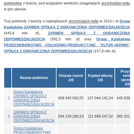
podmiotów
z branży, pod względem wielkości osiągniętych
przychodów netto
w tym okresie.
Trzy podmioty z branży o największych
przychodach netto
w 2010 r. to
Grupa
Kapitałowa ZARMEN SPÓŁKA Z OGRANICZONĄ ODPOWIEDZIALNOŚCIĄ
(445,8 mln zł),
ZARMEN SPÓŁKA Z OGRANICZONĄ
ODPOWIEDZIALNOŚCIĄ
(392,3 mln zł) oraz
Grupa Kapitałowa
PRZEDSIĘBIORSTWO USŁUGOWO-PRODUKCYJNE "ELTUR-SERWIS"
SPÓŁKA Z OGRANICZONĄ ODPOWIEDZIALNOŚCIĄ
(157,8 mln zł).
Przych
Aktywa razem
Kapitał własny
netto 
Nazwa podmiotu
(zł)
(zł)
sprzed
(zł)
Grupa Kapitałowa
ZARMEN SPÓŁKA Z
1
459 345 930,55
137 044 142,24
445 839 9
OGRANICZONĄ
ODPOWIEDZIALNOŚCIĄ
ZARMEN SPÓŁKA Z
2
OGRANICZONĄ
294 159 280,53
111 686 247,52
392 321 2
ODPOWIEDZIALNOŚCIĄ
Grupa Kapitałowa
PRZEDSIĘBIORSTWO