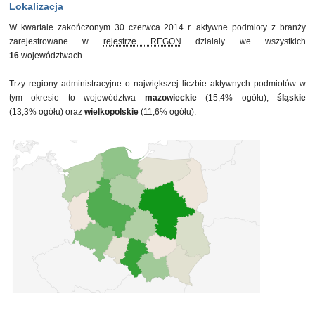
30 września 2013
15 593
Lokalizacja
31 grudnia 2013
15 571
W kwartale zakończonym 30 czerwca 2014 r. aktywne podmioty z branży
31 marca 2014
15 686
zarejestrowane w
rejestrze REGON
działały we wszystkich
30 czerwca 2014
15 878
16
województwach.
Trzy regiony administracyjne o największej liczbie aktywnych podmiotów w
tym okresie to województwa
mazowieckie
(15,4% ogółu),
śląskie
(13,3% ogółu) oraz
wielkopolskie
(11,6% ogółu).