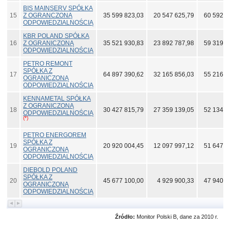
BIS MAINSERV SPÓŁKA
15
Z OGRANCZONĄ
35 599 823,03
20 547 625,79
60 592 0
ODPOWIEDZIALNOŚCIĄ
KBR POLAND SPÓŁKA
16
Z OGRANICZONĄ
35 521 930,83
23 892 787,98
59 319 4
ODPOWIEDZIALNOŚCIĄ
PETRO REMONT
SPÓŁKA Z
17
64 897 390,62
32 165 856,03
55 216 0
OGRANICZONĄ
ODPOWIEDZIALNOŚCIĄ
KENNAMETAL SPÓŁKA
Z OGRANICZONĄ
18
30 427 815,79
27 359 139,05
52 134 2
ODPOWIEDZIALNOŚCIĄ
(*)
PETRO ENERGOREM
SPÓŁKA Z
19
20 920 004,45
12 097 997,12
51 647 6
OGRANICZONĄ
ODPOWIEDZIALNOŚCIĄ
DIEBOLD POLAND
SPÓŁKA Z
20
45 677 100,00
4 929 900,33
47 940 2
OGRANICZONĄ
ODPOWIEDZIALNOŚCIĄ
Źródło:
Monitor Polski B, dane za 2010 r.