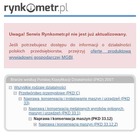
Uwaga! Serwis Rynkometr.pl nie jest już aktualizowany.
Jeśli potrzebujesz dostępu do informacji o działalności
polskich przedsiębiorstw, przejrzyj
ofertę produktową
wywiadowni gospodarczej MGBI
.
Branże według Polskiej Klasyfikacji Działalności (PKD) 2007:
Wszystkie rodzaje działalności
Przetwórstwo przemysłowe (PKD C)
Naprawa, konserwacja i instalowanie maszyn i urządzeń (PKD
33)
Naprawa i konserwacja metalowych wyrobów gotowych,
maszyn i urządzeń (PKD 33.1)
Naprawa i konserwacja maszyn (PKD 33.12)
Naprawa i konserwacja maszyn (PKD 33.12.Z)