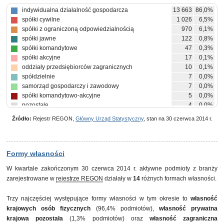
indywidualna działalność gospodarcza
13 663
86,0%
spółki cywilne
1 026
6,5%
spółki z ograniczoną odpowiedzialnością
970
6,1%
spółki jawne
122
0,8%
spółki komandytowe
47
0,3%
spółki akcyjne
17
0,1%
oddziały przedsiębiorców zagranicznych
10
0,1%
spółdzielnie
7
0,0%
samorząd gospodarczy i zawodowy
7
0,0%
spółki komandytowo-akcyjne
5
0,0%
pozostałe
4
0,0%
Źródło:
Rejestr REGON,
Główny Urząd Statystyczny
, stan na 30 czerwca 2014 r.
Formy własności
W kwartale zakończonym 30 czerwca 2014 r. aktywne podmioty z branży
zarejestrowane w
rejestrze REGON
działały w
14
różnych formach własności.
Trzy najczęściej występujące formy własności w tym okresie to
własność
krajowych osób fizycznych
(96,4% podmiotów),
własność prywatna
krajowa pozostała
(1,3% podmiotów) oraz
własność zagraniczna