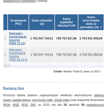
największych podmiotów
z branży.
Suma
Suma
Grupowanie
Suma aktywów
przychodów
kapitałów
PKD
(zł)
netto ze
własnych (zł)
sprzedaży (zł)
Naprawa i
konserwacja
1
1 783 047 744,51
748 753 827,86
2 704 051 858,06
8
maszyn
(PKD 33.12)
Naprawa i
konserwacja
2
1 783 047 744,51
748 753 827,86
2 704 051 858,06
8
maszyn
(PKD 33.12.Z)
Źródło:
Monitor Polski B, dane za 2010 r.
Ranking firm
Poniższa tabela zawiera najważniejsze wielkości ekonomiczne (
aktywa
razem
,
kapitał własny
,
przychody netto
,
wynik netto
) oraz wskaźniki finansowe
(
ROA
,
ROE
,
ROS
,
DR
) za 2010 rok dla
20
spośród
56
największych