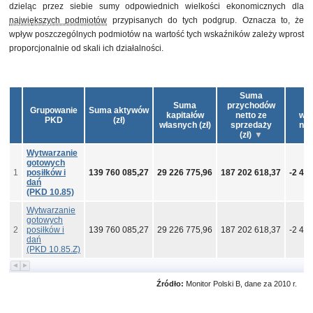
dzieląc przez siebie sumy odpowiednich wielkości ekonomicznych dla
największych podmiotów
przypisanych do tych podgrup. Oznacza to, że
wpływ poszczególnych podmiotów na wartość tych wskaźników zależy wprost
proporcjonalnie od skali ich działalności.
Suma
Suma
przychodów
S
Grupowanie
Suma aktywów
kapitałów
netto ze
wy
PKD
(zł)
własnych (zł)
sprzedaży
nett
(zł)
Wytwarzanie
gotowych
1
posiłków i
139 760 085,27
29 226 775,96
187 202 618,37
-2 43
dań
(PKD 10.85)
Wytwarzanie
gotowych
2
posiłków i
139 760 085,27
29 226 775,96
187 202 618,37
-2 43
dań
(PKD 10.85.Z)
Źródło:
Monitor Polski B, dane za 2010 r.