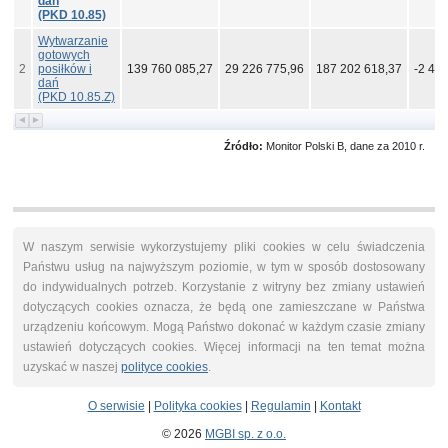
dań
(PKD 10.85)
Wytwarzanie
gotowych
2
posiłków i
139 760 085,27
29 226 775,96
187 202 618,37
-2 43
dań
(PKD 10.85.Z)
Źródło:
Monitor Polski B, dane za 2010 r.
W naszym serwisie wykorzystujemy pliki cookies w celu świadczenia
Państwu usług na najwyższym poziomie, w tym w sposób dostosowany
do indywidualnych potrzeb. Korzystanie z witryny bez zmiany ustawień
dotyczących cookies oznacza, że będą one zamieszczane w Państwa
urządzeniu końcowym. Mogą Państwo dokonać w każdym czasie zmiany
ustawień dotyczących cookies. Więcej informacji na ten temat można
uzyskać w naszej
polityce cookies
.
O serwisie
|
Polityka cookies
|
Regulamin
|
Kontakt
© 2026
MGBI sp. z o.o.