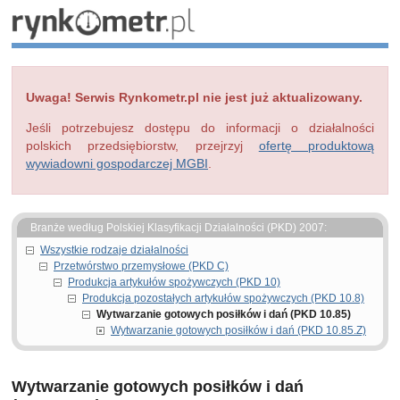
Uwaga! Serwis Rynkometr.pl nie jest już aktualizowany.
Jeśli potrzebujesz dostępu do informacji o działalności
polskich przedsiębiorstw, przejrzyj
ofertę produktową
wywiadowni gospodarczej MGBI
.
Branże według Polskiej Klasyfikacji Działalności (PKD) 2007:
Wszystkie rodzaje działalności
Przetwórstwo przemysłowe (PKD C)
Produkcja artykułów spożywczych (PKD 10)
Produkcja pozostałych artykułów spożywczych (PKD 10.8)
Wytwarzanie gotowych posiłków i dań (PKD 10.85)
Wytwarzanie gotowych posiłków i dań (PKD 10.85.Z)
Wytwarzanie gotowych posiłków i dań