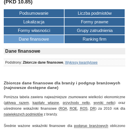
(PKD 10.85)
Podsumowanie
Liczba podmiotów
Lokalizacja
Formy prawne
Formy własności
Grupy zatrudnienia
Dane finansowe
Ranking firm
Dane finansowe
Podstrony:
Zbiorcze dane finansowe
,
Wykresy kwantylowe
Zbiorcze dane finansowe dla branży i podgrup branżowych
(najnowsze dostępne dane)
Poniższa tabela zawiera najważniejsze zsumowane wielkości ekonomiczne
(
aktywa razem
,
kapitały własne
,
przychody netto
,
wyniki netto
) oraz
uśrednione wskaźniki finansowe (
ROA
,
ROE
,
ROS
,
DR
) za 2010 rok dla
największych podmiotów
z branży.
Średnie ważone wskaźniki finansowe dla
podgrup branżowych
obliczono