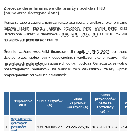
Zbiorcze dane finansowe dla branży i podklas PKD
(najnowsze dostępne dane)
Poniższa tabela zawiera najważniejsze zsumowane wielkości ekonomiczne
(
aktywa razem
,
kapitały własne
,
przychody netto
,
wyniki netto
) oraz
uśrednione wskaźniki finansowe (
ROA
,
ROE
,
ROS
,
DR
) za 2010 rok dla
największych podmiotów
z branży.
Średnie ważone wskaźniki finansowe dla
podklas PKD 2007
obliczono
dzieląc przez siebie sumy odpowiednich wielkości ekonomicznych dla
największych podmiotów
przypisanych do tych podklas. Oznacza to, że wpływ
poszczególnych podmiotów na wartość tych wskaźników zależy wprost
proporcjonalnie od skali ich działalności.
Suma
Suma
przychodów
S
Grupowanie
Suma aktywów
kapitałów
netto ze
wy
PKD
(zł)
własnych (zł)
sprzedaży
nett
(zł)
Wytwarzanie
gotowych
1
posiłków i
139 760 085,27
29 226 775,96
187 202 618,37
-2 43