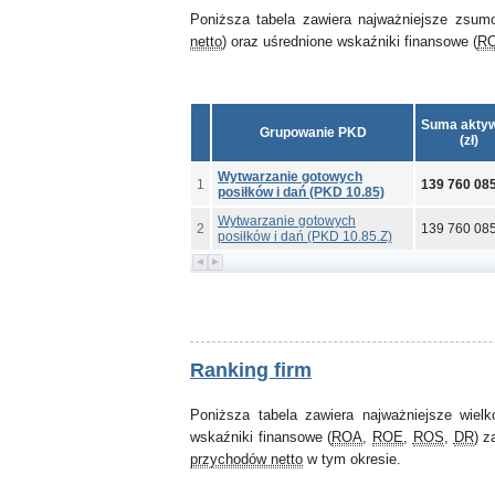
Poniższa tabela zawiera najważniejsze zsum
netto
) oraz uśrednione wskaźniki finansowe (
R
Suma akty
Grupowanie PKD
(zł)
Wytwarzanie gotowych
1
139 760 08
posiłków i dań (PKD 10.85)
Wytwarzanie gotowych
2
139 760 08
posiłków i dań (PKD 10.85.Z)
Ranking firm
Poniższa tabela zawiera najważniejsze wiel
wskaźniki finansowe (
ROA
,
ROE
,
ROS
,
DR
) z
przychodów netto
w tym okresie.