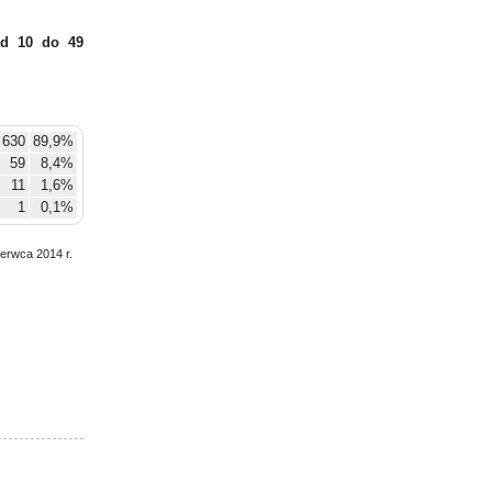
d 10 do 49
630
89,9%
59
8,4%
11
1,6%
1
0,1%
zerwca 2014 r.