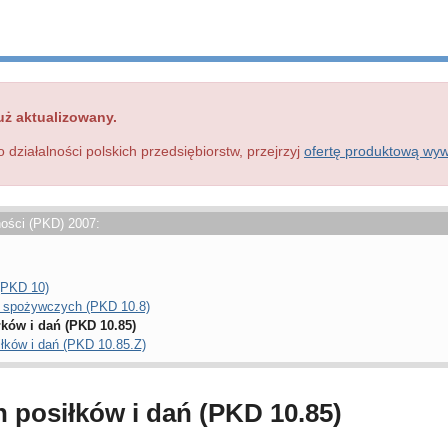
uż aktualizowany.
o działalności polskich przedsiębiorstw, przejrzyj
ofertę produktową wy
ności (PKD) 2007:
(PKD 10)
w spożywczych (PKD 10.8)
ków i dań (PKD 10.85)
łków i dań (PKD 10.85.Z)
 posiłków i dań (PKD 10.85)