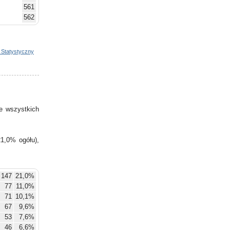
561
562
582
617
615
 Statystyczny
631
634
653
655
668
e wszystkich
701
1,0% ogółu),
147
21,0%
77
11,0%
71
10,1%
67
9,6%
53
7,6%
46
6,6%