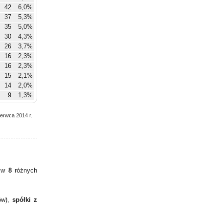
42
6,0%
37
5,3%
35
5,0%
30
4,3%
26
3,7%
16
2,3%
16
2,3%
15
2,1%
14
2,0%
9
1,3%
zerwca 2014 r.
y w
8
różnych
ów),
spółki z