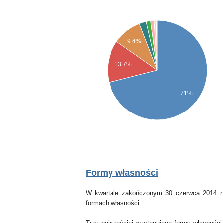
9.4%
13.7%
71%
Formy własności
W kwartale zakończonym 30 czerwca 2014 r.
formach własności.
Trzy najczęściej występujące formy własności