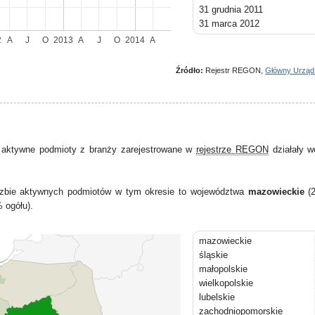
31 grudnia 2011
31 marca 2012
30 czerwca 2012
2
A
J
O
2013
A
J
O
2014
A
30 września 2012
31 grudnia 2012
Źródło:
Rejestr REGON,
Główny Urząd
31 marca 2013
30 czerwca 2013
30 września 2013
31 grudnia 2013
31 marca 2014
 aktywne podmioty z branży zarejestrowane w
rejestrze REGON
działały w
30 czerwca 2014
liczbie aktywnych podmiotów w tym okresie to województwa
mazowieckie
(2
 ogółu).
mazowieckie
śląskie
małopolskie
wielkopolskie
lubelskie
zachodniopomorskie