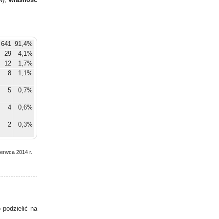
641
91,4%
29
4,1%
12
1,7%
8
1,1%
5
0,7%
4
0,6%
2
0,3%
zerwca 2014 r.
podzielić na