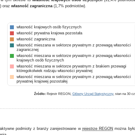
) oraz
własność zagraniczna
(1,7% podmiotów).
własność krajowych osób fizycznych
własność prywatna krajowa pozostała
własność zagraniczna
własność mieszana w sektorze prywatnym z przewagą własności
zagranicznej
własność mieszana w sektorze prywatnym z przewagą własności
krajowych osób fizycznych
własność mieszana w sektorze prywatnym z brakiem przewagi
któregokolwiek rodzaju własności prywatnej
własność mieszana w sektorze prywatnym z przewagą własności
prywatnej krajowej pozostałej
Źródło:
Rejestr REGON,
Główny Urząd Statystyczny
, stan na 30 c
aktywne podmioty z branży zarejestrowane w
rejestrze REGON
można było 
enia.