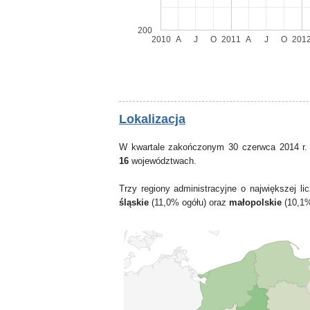
200
2010
A
J
O
2011
A
J
O
201
Lokalizacja
W kwartale zakończonym 30 czerwca 2014 r.
16
województwach.
Trzy regiony administracyjne o największej 
śląskie
(11,0% ogółu) oraz
małopolskie
(10,1%