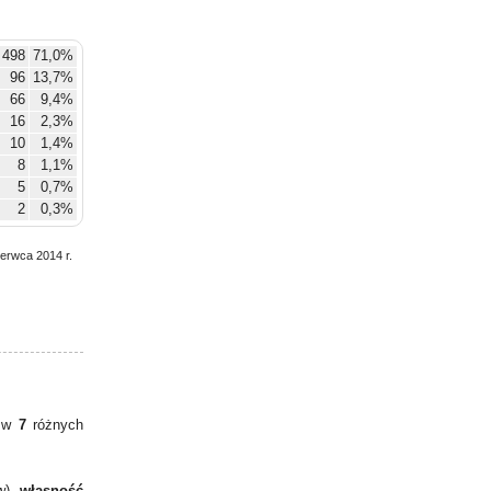
498
71,0%
96
13,7%
66
9,4%
16
2,3%
10
1,4%
8
1,1%
5
0,7%
2
0,3%
zerwca 2014 r.
y w
7
różnych
w),
własność