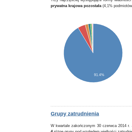
prywatna krajowa pozostała
(4,1% podmiotów
91.4%
Grupy zatrudnienia
W kwartale zakończonym 30 czerwca 2014 r. 
4
różne grupy pod względem wielkości zatrudni