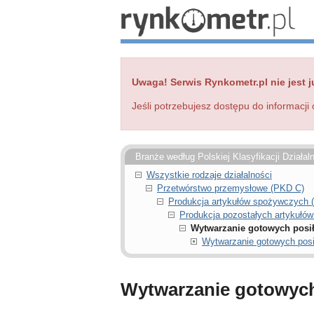
Uwaga! Serwis Rynkometr.pl nie jest j
Jeśli potrzebujesz dostępu do informacji 
Branże według Polskiej Klasyfikacji Działal
Wszystkie rodzaje działalności
Przetwórstwo przemysłowe (PKD C)
Produkcja artykułów spożywczych 
Produkcja pozostałych artykułó
Wytwarzanie gotowych posił
Wytwarzanie gotowych posi
Wytwarzanie gotowych