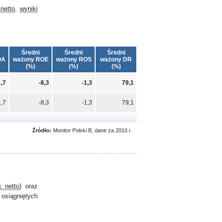
netto
,
wyniki
Średni
Średni
Średni
OA
ważony ROE
ważony ROS
ważony DR
(%)
(%)
(%)
1,7
-8,3
-1,3
79,1
1,7
-8,3
-1,3
79,1
Źródło:
Monitor Polski B, dane za 2010 r.
k netto
) oraz
 osiągniętych