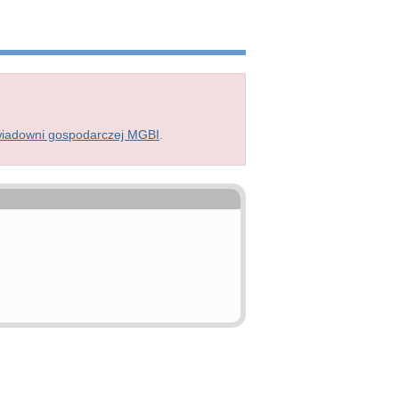
wiadowni gospodarczej MGBI
.