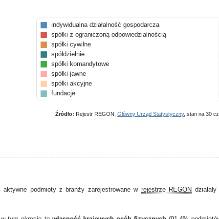
indywidualna działalność gospodarcza
spółki z ograniczoną odpowiedzialnością
spółki cywilne
spółdzielnie
spółki komandytowe
spółki jawne
spółki akcyjne
fundacje
Źródło:
Rejestr REGON,
Główny Urząd Statystyczny
, stan na 30 c
 aktywne podmioty z branży zarejestrowane w
rejestrze REGON
działał
 w tym okresie to
własność krajowych osób fizycznych
(91,4% podmiotó