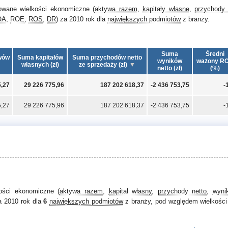
owane wielkości ekonomiczne (
aktywa razem
,
kapitały własne
,
przychody 
OA
,
ROE
,
ROS
,
DR
) za 2010 rok dla
największych podmiotów
z branży.
Suma
Średni
wów
Suma kapitałów
Suma przychodów netto
wyników
ważony R
własnych (zł)
ze sprzedaży (zł)
netto (zł)
(%)
5,27
29 226 775,96
187 202 618,37
-2 436 753,75
-
5,27
29 226 775,96
187 202 618,37
-2 436 753,75
-
kości ekonomiczne (
aktywa razem
,
kapitał własny
,
przychody netto
,
wyni
a 2010 rok dla
6
największych podmiotów
z branży, pod względem wielkości