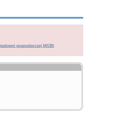
wiadowni gospodarczej MGBI
.