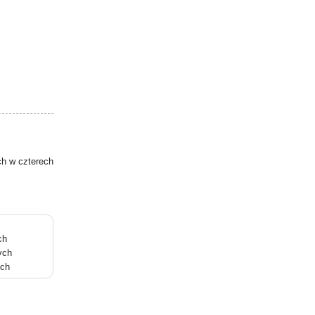
ch w czterech
ch
ych
ych