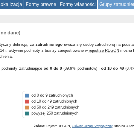
Lokalizacja
Formy prawne
Formy własności
Grupy zatrudnie
pne dane)
tyczny definicją, za
zatrudnionego
uważa się osobę zatrudnioną na podsta
14 r. aktywne podmioty z branży zarejestrowane w
rejestrze REGON
można b
dnienia.
y podmioty zatrudniające
od 0 do 9
(89,9% podmiotów) i
od 10 do 49
(8,4
od 0 do 9 zatrudnionych
od 10 do 49 zatrudnionych
od 50 do 249 zatrudnionych
powyżej 250 zatrudnionych
Źródło:
Rejestr REGON,
Główny Urząd Statystyczny
, stan na 30 c