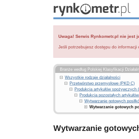
Uwaga! Serwis Rynkometr.pl nie jest j
Jeśli potrzebujesz dostępu do informacji 
Branże według Polskiej Klasyfikacji Działal
Wszystkie rodzaje działalności
Przetwórstwo przemysłowe (PKD C)
Produkcja artykułów spożywczych 
Produkcja pozostałych artykułó
Wytwarzanie gotowych posiłkó
Wytwarzanie gotowych pos
Wytwarzanie gotowych 