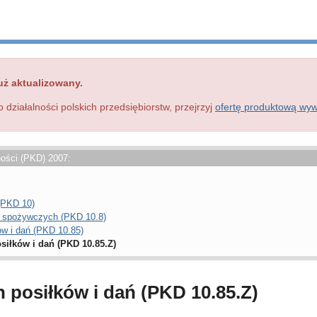
uż aktualizowany.
o działalności polskich przedsiębiorstw, przejrzyj
ofertę produktową wy
ności (PKD) 2007:
(PKD 10)
w spożywczych (PKD 10.8)
w i dań (PKD 10.85)
iłków i dań (PKD 10.85.Z)
posiłków i dań (PKD 10.85.Z)