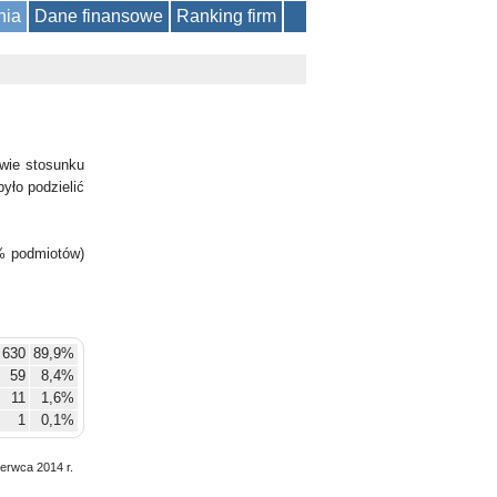
nia
Dane finansowe
Ranking firm
wie stosunku
yło podzielić
% podmiotów)
630
89,9%
59
8,4%
11
1,6%
1
0,1%
zerwca 2014 r.