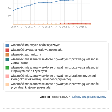
400
200
0
2010
A
J
O
2011
A
J
O
2012
A
J
O
2013
A
J
O
2014
A
własność krajowych osób fizycznych
własność prywatna krajowa pozostała
własność zagraniczna
własność mieszana w sektorze prywatnym z przewagą własności
zagranicznej
własność mieszana w sektorze prywatnym z przewagą własności
krajowych osób fizycznych
własność mieszana w sektorze prywatnym z brakiem przewagi
któregokolwiek rodzaju własności prywatnej
własność mieszana w sektorze prywatnym z przewagą własności
prywatnej krajowej pozostałej
Źródło:
Rejestr REGON,
Główny Urząd Statystyczny