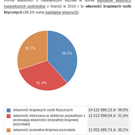
Forma własności o największym udziale w sumie
kapitałów własnych
największych podmiotów
z branży w 2010 r. to
własność krajowych osób
fizycznych
(38,5% sumy
kapitałów własnych
).
30.1%
38.5%
31.4%
własność krajowych osób fizycznych
14 121 980,13 zł
38,5%
własność mieszana w sektorze prywatnym z
11 512 999,54 zł
31,4%
przewagą własności prywatnej krajowej
pozostałej
własność prywatna krajowa pozostała
11 052 485,74 zł
30,1%