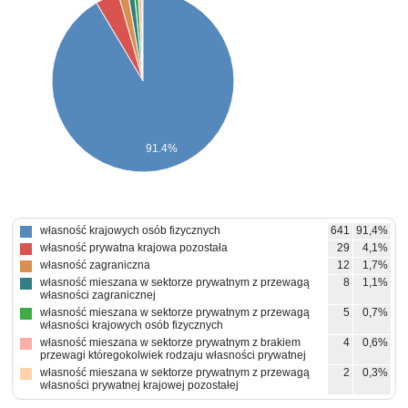
91.4%
własność krajowych osób fizycznych
641
91,4%
własność prywatna krajowa pozostała
29
4,1%
własność zagraniczna
12
1,7%
własność mieszana w sektorze prywatnym z przewagą
8
1,1%
własności zagranicznej
własność mieszana w sektorze prywatnym z przewagą
5
0,7%
własności krajowych osób fizycznych
własność mieszana w sektorze prywatnym z brakiem
4
0,6%
przewagi któregokolwiek rodzaju własności prywatnej
własność mieszana w sektorze prywatnym z przewagą
2
0,3%
własności prywatnej krajowej pozostałej