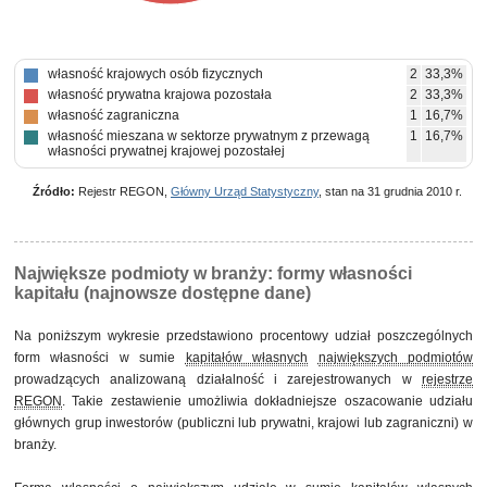
własność krajowych osób fizycznych
2
33,3%
własność prywatna krajowa pozostała
2
33,3%
własność zagraniczna
1
16,7%
własność mieszana w sektorze prywatnym z przewagą
1
16,7%
własności prywatnej krajowej pozostałej
Źródło:
Rejestr REGON,
Główny Urząd Statystyczny
, stan na 31 grudnia 2010 r.
Największe podmioty w branży: formy własności
kapitału (najnowsze dostępne dane)
Na poniższym wykresie przedstawiono procentowy udział poszczególnych
form własności w sumie
kapitałów własnych
największych podmiotów
prowadzących analizowaną działalność i zarejestrowanych w
rejestrze
REGON
. Takie zestawienie umożliwia dokładniejsze oszacowanie udziału
głównych grup inwestorów (publiczni lub prywatni, krajowi lub zagraniczni) w
branży.