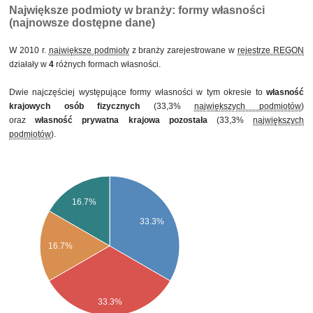
Największe podmioty w branży: formy własności
(najnowsze dostępne dane)
W 2010 r.
największe podmioty
z branży zarejestrowane w
rejestrze REGON
działały w
4
różnych formach własności.
Dwie najczęściej występujące formy własności w tym okresie to
własność
krajowych osób fizycznych
(33,3%
największych podmiotów
)
oraz
własność prywatna krajowa pozostała
(33,3%
największych
podmiotów
).
16.7%
33.3%
16.7%
33.3%