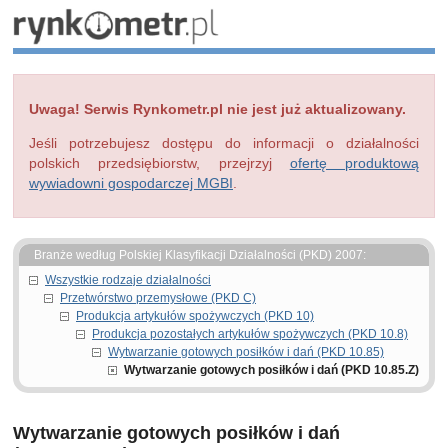
Uwaga! Serwis Rynkometr.pl nie jest już aktualizowany.
Jeśli potrzebujesz dostępu do informacji o działalności
polskich przedsiębiorstw, przejrzyj
ofertę produktową
wywiadowni gospodarczej MGBI
.
Branże według Polskiej Klasyfikacji Działalności (PKD) 2007:
Wszystkie rodzaje działalności
Przetwórstwo przemysłowe (PKD C)
Produkcja artykułów spożywczych (PKD 10)
Produkcja pozostałych artykułów spożywczych (PKD 10.8)
Wytwarzanie gotowych posiłków i dań (PKD 10.85)
Wytwarzanie gotowych posiłków i dań (PKD 10.85.Z)
Wytwarzanie gotowych posiłków i dań