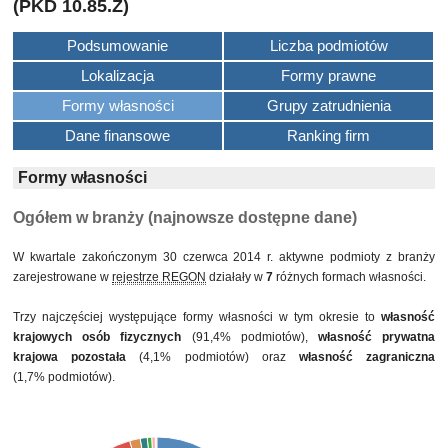
(PKD 10.85.Z)
Podsumowanie
Liczba podmiotów
Lokalizacja
Formy prawne
Formy własności
Grupy zatrudnienia
Dane finansowe
Ranking firm
Formy własności
Ogółem w branży (najnowsze dostępne dane)
W kwartale zakończonym 30 czerwca 2014 r. aktywne podmioty z branży
zarejestrowane w
rejestrze REGON
działały w
7
różnych formach własności.
Trzy najczęściej występujące formy własności w tym okresie to
własność
krajowych osób fizycznych
(91,4% podmiotów),
własność prywatna
krajowa pozostała
(4,1% podmiotów) oraz
własność zagraniczna
(1,7% podmiotów).