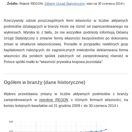
Źródło:
Rejestr REGON,
Główny Urząd Statystyczny
, stan na 30 czerwca 2014 r.
Rzeczywisty udział poszczególnych form własności w liczbie aktywnych
podmiotów działających w branży może się różnić od zaprezentowanego na
wykresach. Wynika to z faktu, że nie wszystkie podmioty informują Główny
Urząd Statystyczny o zmianie formy własności bezpośrednio po dokonaniu
zmian w strukturze własnościowej. Ponadto w przypadku niektórych grup
kapitałowych należących do zagranicznych inwestorów deklarowana forma
własności dla polskich spółek zależnych od zarejestrowanej również w
Polsce spółki-matki to "własność prywatna krajowa pozostała".
Ogółem w branży (dane historyczne)
Wykres przedstawia zmiany w liczbie aktywnych podmiotów z branży
zarejestrowanych w
rejestrze REGON
o różnych formach własności, na
koniec kolejnych kwartałów od 31 grudnia 2009 r. do 30 czerwca 2014 r.
800
600