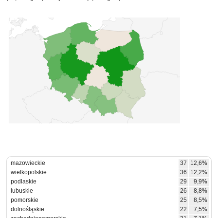
mazowieckie
37
12,6%
wielkopolskie
36
12,2%
podlaskie
29
9,9%
lubuskie
26
8,8%
pomorskie
25
8,5%
dolnośląskie
22
7,5%