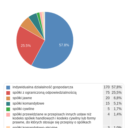
57.8%
25.5%
indywidualna działalność gospodarcza
170
57,8%
spółki z ograniczoną odpowiedzialnością
75
25,5%
spółki jawne
20
6,8%
spółki komandytowe
15
5,1%
spółki cywilne
5
1,7%
spółki przewidziane w przepisach innych ustaw niż
4
1,4%
kodeks spółek handlowych i kodeks cywilny lub formy
prawne, do których stosuje się przepisy o spółkach
spółki komandytowo-akcyjne
3
1,0%