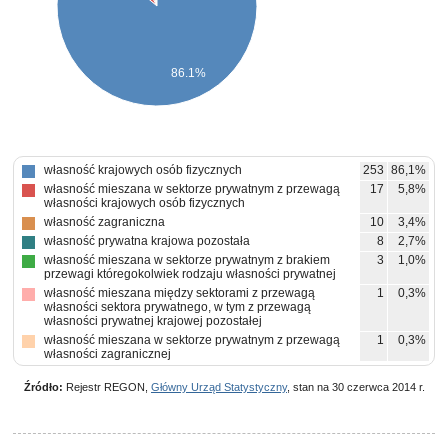
86.1%
własność krajowych osób fizycznych
253
86,1%
własność mieszana w sektorze prywatnym z przewagą
17
5,8%
własności krajowych osób fizycznych
własność zagraniczna
10
3,4%
własność prywatna krajowa pozostała
8
2,7%
własność mieszana w sektorze prywatnym z brakiem
3
1,0%
przewagi któregokolwiek rodzaju własności prywatnej
własność mieszana między sektorami z przewagą
1
0,3%
własności sektora prywatnego, w tym z przewagą
własności prywatnej krajowej pozostałej
własność mieszana w sektorze prywatnym z przewagą
1
0,3%
własności zagranicznej
własność mieszana w sektorze prywatnym z przewagą
1
0,3%
własności prywatnej krajowej pozostałej
Źródło:
Rejestr REGON,
Główny Urząd Statystyczny
, stan na 30 czerwca 2014 r.