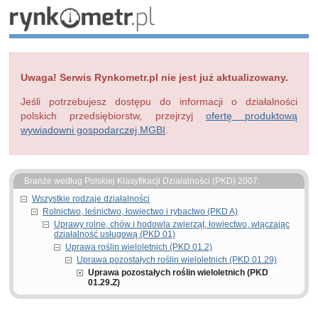
Uwaga! Serwis Rynkometr.pl nie jest już aktualizowany.
Jeśli potrzebujesz dostępu do informacji o działalności
polskich przedsiębiorstw, przejrzyj
ofertę produktową
wywiadowni gospodarczej MGBI
.
Branże według Polskiej Klasyfikacji Działalności (PKD) 2007:
Wszystkie rodzaje działalności
Rolnictwo, leśnictwo, łowiectwo i rybactwo (PKD A)
Uprawy rolne, chów i hodowla zwierząt, łowiectwo, włączając
działalność usługową (PKD 01)
Uprawa roślin wieloletnich (PKD 01.2)
Uprawa pozostałych roślin wieloletnich (PKD 01.29)
Uprawa pozostałych roślin wieloletnich (PKD
01.29.Z)