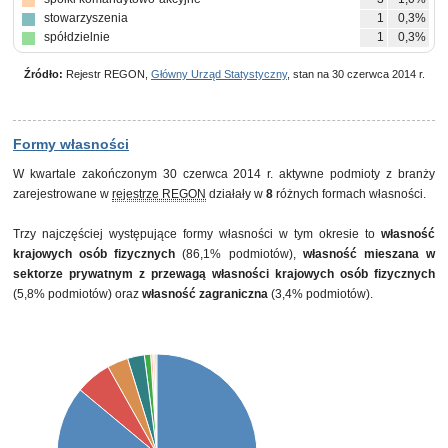
stowarzyszenia
1
0,3%
spółdzielnie
1
0,3%
Źródło:
Rejestr REGON,
Główny Urząd Statystyczny
, stan na 30 czerwca 2014 r.
Formy własności
W kwartale zakończonym 30 czerwca 2014 r. aktywne podmioty z branży
zarejestrowane w
rejestrze REGON
działały w
8
różnych formach własności.
Trzy najczęściej występujące formy własności w tym okresie to
własność
krajowych osób fizycznych
(86,1% podmiotów),
własność mieszana w
sektorze prywatnym z przewagą własności krajowych osób fizycznych
(5,8% podmiotów) oraz
własność zagraniczna
(3,4% podmiotów).