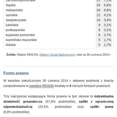
zachodniopomorskie
21
7,1%
śląskie
20
6,8%
małopolskie
20
6,8%
opolskie
12
4,1%
świętokrzyskie
10
3,4%
lubelskie
9
3,1%
podkarpackie
9
3,1%
kujawsko-pomorskie
8
2,7%
warmińsko-mazurskie
5
1,7%
łódzkie
5
1,7%
Źródło:
Rejestr REGON,
Główny Urząd Statystyczny
, stan na 30 czerwca 2014 r.
Formy prawne
W kwartale zakończonym 30 czerwca 2014 r. aktywne podmioty z branży
zarejestrowane w
rejestrze REGON
działały w
9
różnych formach prawnych.
Trzy najczęściej występujące formy prawne w tym okresie to
indywidualna
działalność gospodarcza
(57,8% podmiotów),
spółki z ograniczoną
odpowiedzialnością
(25,5% podmiotów) oraz
spółki jawne
(6,8% podmiotów).