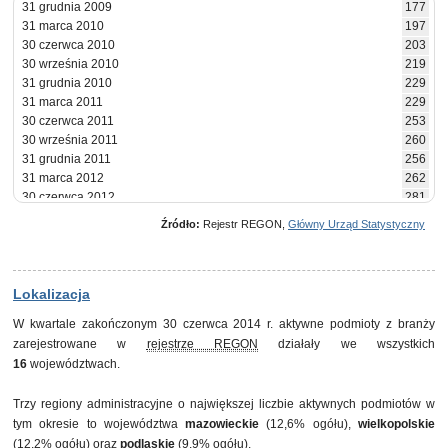
31 grudnia 2009
177
31 marca 2010
197
30 czerwca 2010
203
30 września 2010
219
31 grudnia 2010
229
31 marca 2011
229
30 czerwca 2011
253
30 września 2011
260
31 grudnia 2011
256
31 marca 2012
262
30 czerwca 2012
281
30 września 2012
273
Źródło:
Rejestr REGON,
Główny Urząd Statystyczny
31 grudnia 2012
269
31 marca 2013
266
30 czerwca 2013
281
30 września 2013
283
Lokalizacja
31 grudnia 2013
282
W kwartale zakończonym 30 czerwca 2014 r. aktywne podmioty z branży
31 marca 2014
286
zarejestrowane w
rejestrze REGON
działały we wszystkich
30 czerwca 2014
294
16
województwach.
Trzy regiony administracyjne o największej liczbie aktywnych podmiotów w
tym okresie to województwa
mazowieckie
(12,6% ogółu),
wielkopolskie
(12,2% ogółu) oraz
podlaskie
(9,9% ogółu).