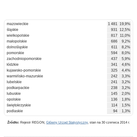
mazowieckie
1 481
19,9%
śląskie
931
12,5%
wielkopolskie
817
11,0%
małopolskie
686
9,2%
dolnośląskie
611
8,2%
pomorskie
594
8,0%
zachodniopomorskie
437
5,9%
łódzkie
341
4,6%
kujawsko-pomorskie
325
4,4%
warmińsko-mazurskie
242
3,3%
lubelskie
241
3,2%
podkarpackie
238
3,2%
lubuskie
145
2,0%
opolskie
136
1,8%
świętokrzyskie
114
1,5%
podlaskie
94
1,3%
Źródło:
Rejestr REGON,
Główny Urząd Statystyczny
, stan na 30 czerwca 2014 r.