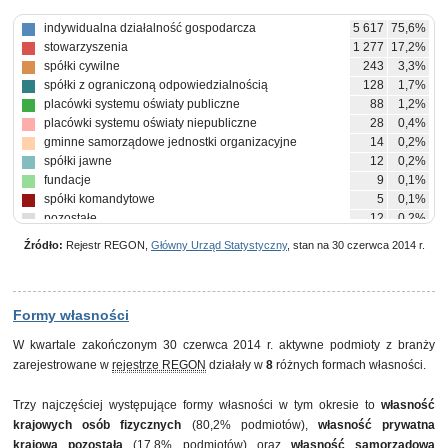
indywidualna działalność gospodarcza
5 617
75,6%
stowarzyszenia
1 277
17,2%
spółki cywilne
243
3,3%
spółki z ograniczoną odpowiedzialnością
128
1,7%
placówki systemu oświaty publiczne
88
1,2%
placówki systemu oświaty niepubliczne
28
0,4%
gminne samorządowe jednostki organizacyjne
14
0,2%
spółki jawne
12
0,2%
fundacje
9
0,1%
spółki komandytowe
5
0,1%
pozostałe
12
0,2%
Źródło:
Rejestr REGON,
Główny Urząd Statystyczny
, stan na 30 czerwca 2014 r.
Formy własności
W kwartale zakończonym 30 czerwca 2014 r. aktywne podmioty z branży
zarejestrowane w
rejestrze REGON
działały w
8
różnych formach własności.
Trzy najczęściej występujące formy własności w tym okresie to
własność
krajowych osób fizycznych
(80,2% podmiotów),
własność prywatna
krajowa pozostała
(17,8% podmiotów) oraz
własność samorządowa