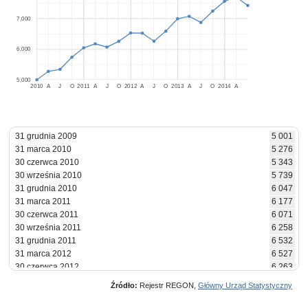
7,000
6,000
5,000
2010
A
J
O
2011
A
J
O
2012
A
J
O
2013
A
J
O
2014
A
31 grudnia 2009
5 001
31 marca 2010
5 276
30 czerwca 2010
5 343
30 września 2010
5 739
31 grudnia 2010
6 047
31 marca 2011
6 177
30 czerwca 2011
6 071
30 września 2011
6 258
31 grudnia 2011
6 532
31 marca 2012
6 527
30 czerwca 2012
6 263
30 września 2012
6 591
Źródło:
Rejestr REGON,
Główny Urząd Statystyczny
31 grudnia 2012
6 998
31 marca 2013
7 078