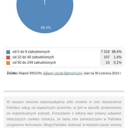
98.4%
od 0 do 9 zatrudnionych
7 316
98,4%
od 10 do 49 zatrudnionych
107
1,4%
od 50 do 249 zatrudnionych
10
0,1%
Źródło:
Rejestr REGON,
Główny Urząd Statystyczny
, stan na 30 czerwca 2014 r.
W naszym serwisie wykorzystujemy pliki cookies w celu świadczenia
Państwu usług na najwyższym poziomie, w tym w sposób dostosowany
do indywidualnych potrzeb. Korzystanie z witryny bez zmiany ustawień
dotyczących cookies oznacza, że będą one zamieszczane w Państwa
urządzeniu końcowym. Mogą Państwo dokonać w każdym czasie zmiany