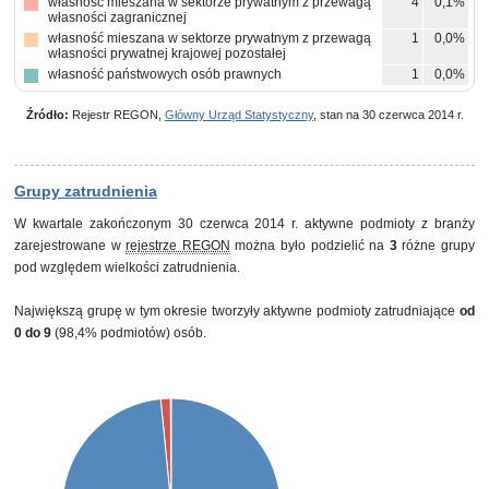
własność mieszana w sektorze prywatnym z przewagą
4
0,1%
własności zagranicznej
własność mieszana w sektorze prywatnym z przewagą
1
0,0%
własności prywatnej krajowej pozostałej
własność państwowych osób prawnych
1
0,0%
Źródło:
Rejestr REGON,
Główny Urząd Statystyczny
, stan na 30 czerwca 2014 r.
Grupy zatrudnienia
W kwartale zakończonym 30 czerwca 2014 r. aktywne podmioty z branży
zarejestrowane w
rejestrze REGON
można było podzielić na
3
różne grupy
pod względem wielkości zatrudnienia.
Największą grupę w tym okresie tworzyły aktywne podmioty zatrudniające
od
0 do 9
(98,4% podmiotów) osób.