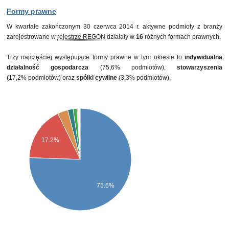
Formy prawne
W kwartale zakończonym 30 czerwca 2014 r. aktywne podmioty z branży
zarejestrowane w
rejestrze REGON
działały w
16
różnych formach prawnych.
Trzy najczęściej występujące formy prawne w tym okresie to
indywidualna
działalność gospodarcza
(75,6% podmiotów),
stowarzyszenia
(17,2% podmiotów) oraz
spółki cywilne
(3,3% podmiotów).
17.2%
75.6%