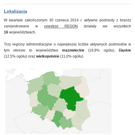
30 czerwca 2013
6 876
30 września 2013
7 248
Lokalizacja
31 grudnia 2013
7 569
W kwartale zakończonym 30 czerwca 2014 r. aktywne podmioty z branży
31 marca 2014
7 713
zarejestrowane w
rejestrze REGON
działały we wszystkich
30 czerwca 2014
7 433
16
województwach.
Trzy regiony administracyjne o największej liczbie aktywnych podmiotów w
tym okresie to województwa
mazowieckie
(19,9% ogółu),
śląskie
(12,5% ogółu) oraz
wielkopolskie
(11,0% ogółu).