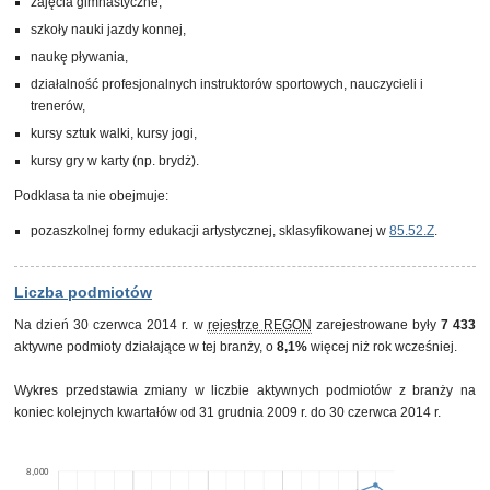
zajęcia gimnastyczne,
szkoły nauki jazdy konnej,
naukę pływania,
działalność profesjonalnych instruktorów sportowych, nauczycieli i
trenerów,
kursy sztuk walki, kursy jogi,
kursy gry w karty (np. brydż).
Podklasa ta nie obejmuje:
pozaszkolnej formy edukacji artystycznej, sklasyfikowanej w
85.52.Z
.
Liczba podmiotów
Na dzień 30 czerwca 2014 r. w
rejestrze REGON
zarejestrowane były
7 433
aktywne podmioty działające w tej branży, o
8,1%
więcej niż rok wcześniej.
Wykres przedstawia zmiany w liczbie aktywnych podmiotów z branży na
koniec kolejnych kwartałów od 31 grudnia 2009 r. do 30 czerwca 2014 r.
8,000