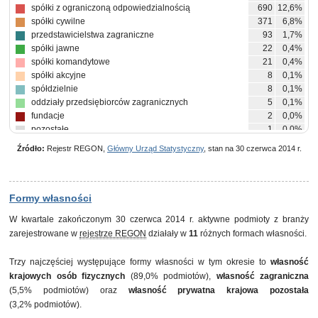
spółki z ograniczoną odpowiedzialnością
690
12,6%
spółki cywilne
371
6,8%
przedstawicielstwa zagraniczne
93
1,7%
spółki jawne
22
0,4%
spółki komandytowe
21
0,4%
spółki akcyjne
8
0,1%
spółdzielnie
8
0,1%
oddziały przedsiębiorców zagranicznych
5
0,1%
fundacje
2
0,0%
pozostałe
1
0,0%
Źródło:
Rejestr REGON,
Główny Urząd Statystyczny
, stan na 30 czerwca 2014 r.
Formy własności
W kwartale zakończonym 30 czerwca 2014 r. aktywne podmioty z branży
zarejestrowane w
rejestrze REGON
działały w
11
różnych formach własności.
Trzy najczęściej występujące formy własności w tym okresie to
własność
krajowych osób fizycznych
(89,0% podmiotów),
własność zagraniczna
(5,5% podmiotów) oraz
własność prywatna krajowa pozostała
(3,2% podmiotów).