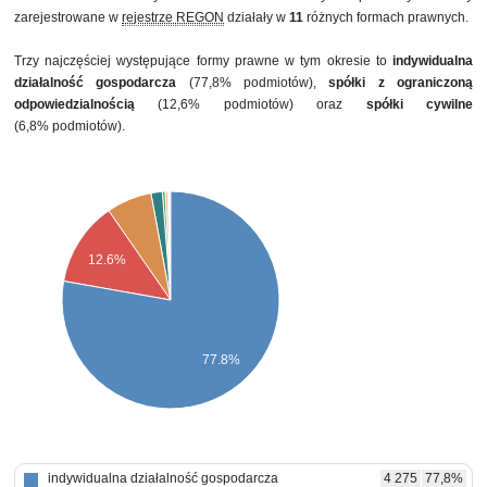
zarejestrowane w
rejestrze REGON
działały w
11
różnych formach prawnych.
Trzy najczęściej występujące formy prawne w tym okresie to
indywidualna
działalność gospodarcza
(77,8% podmiotów),
spółki z ograniczoną
odpowiedzialnością
(12,6% podmiotów) oraz
spółki cywilne
(6,8% podmiotów).
12.6%
77.8%
indywidualna działalność gospodarcza
4 275
77,8%