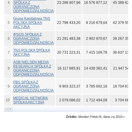
4
SPÓŁKA Z
23 286 607,96
16 576 977,12
45 389 628
OGRANICZONĄ
ODPOWIEDZIALNOŚCIĄ
Grupa Kapitałowa TNS
5
POLSKA SPÓŁKA
22 798 433,20
8 216 679,64
42 379 553
AKCYJNA
IPSOS SPÓŁKA Z
6
OGRANICZONĄ
21 291 483,38
2 902 970,67
39 267 352
ODPOWIEDZIALNOŚCIĄ
TNS POLSKA SPÓŁKA
7
20 731 223,31
7 415 109,78
38 637 134
AKCYJNA
AGB NIELSEN MEDIA
RESEARCH SPÓŁKA Z
8
16 117 885,91
14 438 382,41
21 947 542
OGRANICZONĄ
ODPOWIEDZIALNOŚCIĄ
PBS SPÓŁKA Z
9
OGRANICZONĄ
9 903 323,37
3 785 692,18
18 704 638
ODPOWIEDZIALNOŚCIĄ
MEDICAL NETWORK
10
2 079 086,02
1 712 494,09
3 704 662
SPÓŁKA AKCYJNA
Źródło:
Monitor Polski B, dane za 2010 r.