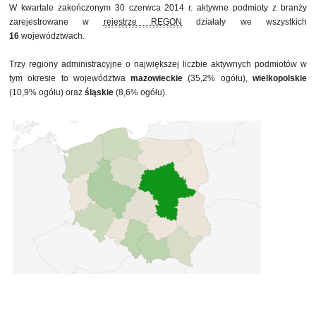
W kwartale zakończonym 30 czerwca 2014 r. aktywne podmioty z branży
31 marca 2014
5 501
zarejestrowane w
rejestrze REGON
działały we wszystkich
30 czerwca 2014
5 496
16
województwach.
Trzy regiony administracyjne o największej liczbie aktywnych podmiotów w
tym okresie to województwa
mazowieckie
(35,2% ogółu),
wielkopolskie
(10,9% ogółu) oraz
śląskie
(8,6% ogółu).