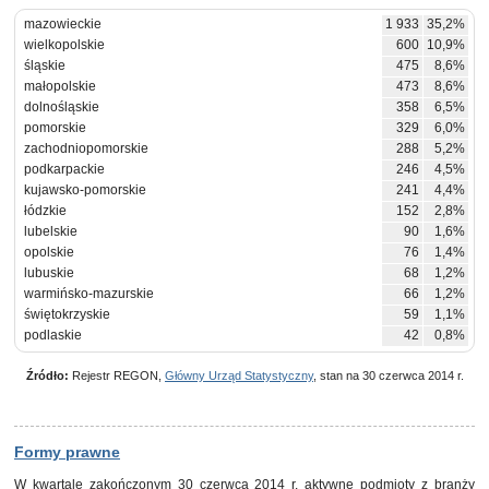
mazowieckie
1 933
35,2%
wielkopolskie
600
10,9%
śląskie
475
8,6%
małopolskie
473
8,6%
dolnośląskie
358
6,5%
pomorskie
329
6,0%
zachodniopomorskie
288
5,2%
podkarpackie
246
4,5%
kujawsko-pomorskie
241
4,4%
łódzkie
152
2,8%
lubelskie
90
1,6%
opolskie
76
1,4%
lubuskie
68
1,2%
warmińsko-mazurskie
66
1,2%
świętokrzyskie
59
1,1%
podlaskie
42
0,8%
Źródło:
Rejestr REGON,
Główny Urząd Statystyczny
, stan na 30 czerwca 2014 r.
Formy prawne
W kwartale zakończonym 30 czerwca 2014 r. aktywne podmioty z branży