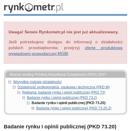
Uwaga! Serwis Rynkometr.pl nie jest już aktualizowany.
Jeśli potrzebujesz dostępu do informacji o działalności
polskich przedsiębiorstw, przejrzyj
ofertę produktową
wywiadowni gospodarczej MGBI
.
Branże według Polskiej Klasyfikacji Działalności (PKD) 2007:
Wszystkie rodzaje działalności
Działalność profesjonalna, naukowa i techniczna (PKD M)
Reklama, badanie rynku i opinii publicznej (PKD 73)
Badanie rynku i opinii publicznej (PKD 73.2)
Badanie rynku i opinii publicznej (PKD 73.20)
Badanie rynku i opinii publicznej (PKD 73.20.Z)
Badanie rynku i opinii publicznej (PKD 73.20)