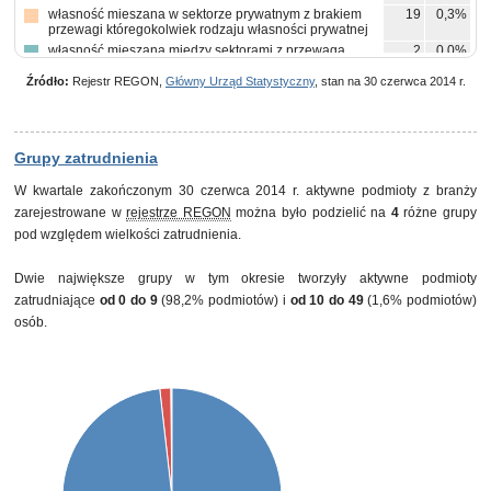
własność mieszana w sektorze prywatnym z brakiem
19
0,3%
przewagi któregokolwiek rodzaju własności prywatnej
własność mieszana między sektorami z przewagą
2
0,0%
własności sektora prywatnego, w tym z przewagą
własności prywatnej krajowej pozostałej
Źródło:
Rejestr REGON,
Główny Urząd Statystyczny
, stan na 30 czerwca 2014 r.
własność mieszana między sektorami z przewagą
2
0,0%
własności sektora prywatnego, w tym z przewagą
własności zagranicznej
własność mieszana między sektorami z przewagą
1
0,0%
Grupy zatrudnienia
własności sektora publicznego, w tym z przewagą
własności państwowych osób prawnych
W kwartale zakończonym 30 czerwca 2014 r. aktywne podmioty z branży
pozostałe
1
0,0%
zarejestrowane w
rejestrze REGON
można było podzielić na
4
różne grupy
pod względem wielkości zatrudnienia.
Dwie największe grupy w tym okresie tworzyły aktywne podmioty
zatrudniające
od 0 do 9
(98,2% podmiotów) i
od 10 do 49
(1,6% podmiotów)
osób.