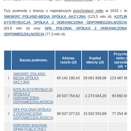
Trzy podmioty z branży o największych
przychodach netto
w 2010 r. to
SMG/KRC POLAND-MEDIA SPÓŁKA AKCYJNA
(123,5 mln zł),
KOTLIN
DYSTRYBUCJA SPÓŁKA Z OGRANICZONĄ ODPOWIEDZIALNOŚCIĄ
(93,9 mln zł) oraz
GFK POLONIA SPÓŁKA Z OGRANICZONĄ
ODPOWIEDZIALNOŚCIĄ
(77,3 mln zł).
Przychod
Aktywa
Kapitał
netto ze
Nazwa podmiotu
razem (zł)
własny (zł)
sprzedaż
(zł)
SMG/KRC POLAND-
1
MEDIA SPÓŁKA
45 142 190,43
29 061 938,06
123 487 087
AKCYJNA
KOTLIN DYSTRYBUCJA
SPÓŁKA Z
2
26 537 754,62
-1 273 044,20
93 892 049
OGRANICZONĄ
ODPOWIEDZIALNOŚCIĄ
GFK POLONIA SPÓŁKA
3
Z OGRANICZONĄ
36 037 377,52
15 502 553,89
77 254 407
ODPOWIEDZIALNOŚCIĄ
OŚRODEK BADANIA
OPINII PUBLICZNEJ