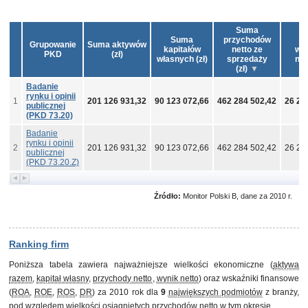
Suma
Suma
przychodów
S
Grupowanie
Suma aktywów
kapitałów
netto ze
wy
PKD
(zł)
własnych (zł)
sprzedaży
net
(zł)
Badanie
rynku i opinii
1
201 126 931,32
90 123 072,66
462 284 502,42
26 27
publicznej
(PKD 73.20)
Badanie
rynku i opinii
2
201 126 931,32
90 123 072,66
462 284 502,42
26 27
publicznej
(PKD 73.20.Z)
Źródło:
Monitor Polski B, dane za 2010 r.
Ranking firm
Poniższa tabela zawiera najważniejsze wielkości ekonomiczne (
aktywa
razem
,
kapitał własny
,
przychody netto
,
wynik netto
) oraz wskaźniki finansowe
(
ROA
,
ROE
,
ROS
,
DR
) za 2010 rok dla
9
największych podmiotów
z branży,
pod względem wielkości osiągniętych
przychodów netto
w tym okresie.