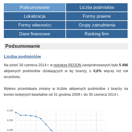
Podsumowanie
Liczba podmiotów
Lokalizacja
Formy prawne
Formy własności
Grupy zatrudnienia
Dane finansowe
Ranking firm
Podsumowanie
Liczba podmiotów
Na dzień 30 czerwca 2014 r. w
rejestrze REGON
zarejestrowanych było
5 496
aktywnych podmiotów działających w tej branży, o
0,6%
więcej niż rok
wcześniej.
Wykres przedstawia zmiany w liczbie aktywnych podmiotów z branży na
koniec kolejnych kwartałów od 31 grudnia 2009 r. do 30 czerwca 2014 r.
6,200
6,000
5,800