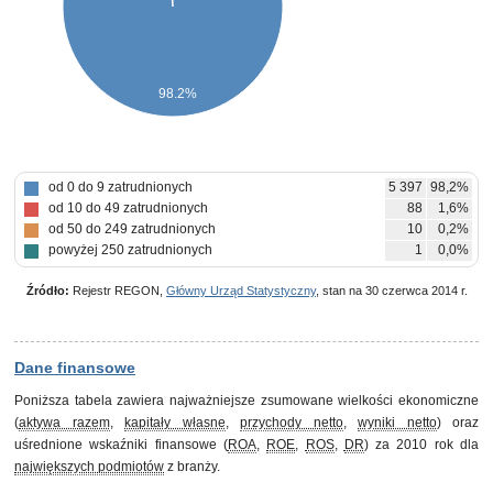
98.2%
od 0 do 9 zatrudnionych
5 397
98,2%
od 10 do 49 zatrudnionych
88
1,6%
od 50 do 249 zatrudnionych
10
0,2%
powyżej 250 zatrudnionych
1
0,0%
Źródło:
Rejestr REGON,
Główny Urząd Statystyczny
, stan na 30 czerwca 2014 r.
Dane finansowe
Poniższa tabela zawiera najważniejsze zsumowane wielkości ekonomiczne
(
aktywa razem
,
kapitały własne
,
przychody netto
,
wyniki netto
) oraz
uśrednione wskaźniki finansowe (
ROA
,
ROE
,
ROS
,
DR
) za 2010 rok dla
największych podmiotów
z branży.