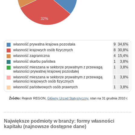
32%
własność prywatna krajowa pozostała
9
34,6%
własność krajowych osób fizycznych
8
30,8%
własność zagraniczna
4
15,4%
własność skarbu państwa
1
3,8%
własność mieszana w sektorze prywatnym z przewagą
1
3,8%
własności prywatnej krajowej pozostałej
własność mieszana w sektorze prywatnym z przewagą
1
3,8%
własności krajowych osób fizycznych
własność państwowych osób prawnych
1
3,8%
Źródło:
Rejestr REGON,
Główny Urząd Statystyczny
, stan na 31 grudnia 2010 r.
Największe podmioty w branży: formy własności
kapitału (najnowsze dostępne dane)