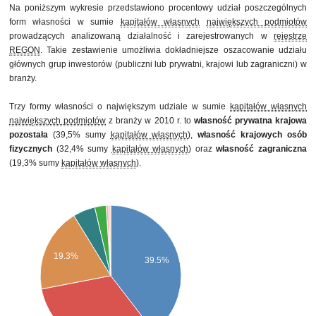
Na poniższym wykresie przedstawiono procentowy udział poszczególnych
form własności w sumie
kapitałów własnych
największych podmiotów
prowadzących analizowaną działalność i zarejestrowanych w
rejestrze
REGON
. Takie zestawienie umożliwia dokładniejsze oszacowanie udziału
głównych grup inwestorów (publiczni lub prywatni, krajowi lub zagraniczni) w
branży.
Trzy formy własności o największym udziale w sumie
kapitałów własnych
największych podmiotów
z branży w 2010 r. to
własność prywatna krajowa
pozostała
(39,5% sumy
kapitałów własnych
),
własność krajowych osób
fizycznych
(32,4% sumy
kapitałów własnych
) oraz
własność zagraniczna
(19,3% sumy
kapitałów własnych
).
19.3%
39.5%