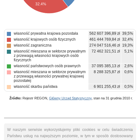
32.4%
własność prywatna krajowa pozostała
562 607 396,89 zł
39,5%
własność krajowych osób fizycznych
461 444 769,84 zł
32,4%
własność zagraniczna
274 047 516,46 zł
19,3%
własność mieszana w sektorze prywatnym
72 462 321,51 zł
5,1%
z przewagą własności krajowych osób
fizycznych
własność państwowych osób prawnych
37 095 385,13 zł
2,6%
własność mieszana w sektorze prywatnym
8 288 325,87 zł
0,6%
z przewagą własności prywatnej krajowej
pozostałej
własność skarbu państwa
6 901 255,43 zł
0,5%
Źródło:
Rejestr REGON,
Główny Urząd Statystyczny
, stan na 31 grudnia 2010 r.
W naszym serwisie wykorzystujemy pliki cookies w celu świadczenia
Państwu usług na najwyższym poziomie, w tym w sposób dostosowany