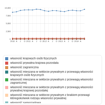
10,000
7,500
5,000
2,500
0
2010
A
J
O
2011
A
J
O
2012
A
J
O
2013
A
J
O
2014
A
własność krajowych osób fizycznych
własność prywatna krajowa pozostała
własność zagraniczna
własność mieszana w sektorze prywatnym z przewagą własności
krajowych osób fizycznych
własność mieszana w sektorze prywatnym z przewagą własności
zagranicznej
własność mieszana w sektorze prywatnym z przewagą własności
prywatnej krajowej pozostałej
własność mieszana w sektorze prywatnym z brakiem przewagi
któregokolwiek rodzaju własności prywatnej
własność samorządowa