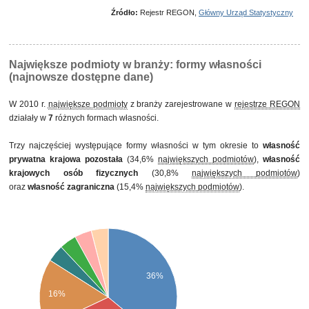
własność państwowych osób prawnych
Źródło:
Rejestr REGON,
Główny Urząd Statystyczny
własność mieszana między sektorami z przewagą własności sektora
publicznego, w tym z przewagą własności państwowych osób
prawnych
Największe podmioty w branży: formy własności
(najnowsze dostępne dane)
W 2010 r.
największe podmioty
z branży zarejestrowane w
rejestrze REGON
działały w
7
różnych formach własności.
Trzy najczęściej występujące formy własności w tym okresie to
własność
prywatna krajowa pozostała
(34,6%
największych podmiotów
),
własność
krajowych osób fizycznych
(30,8%
największych podmiotów
)
oraz
własność zagraniczna
(15,4%
największych podmiotów
).
36%
16%