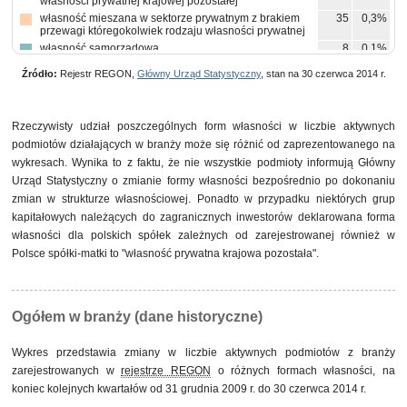
własności prywatnej krajowej pozostałej
własność mieszana w sektorze prywatnym z brakiem
35
0,3%
przewagi któregokolwiek rodzaju własności prywatnej
własność samorządowa
8
0,1%
własność państwowych osób prawnych
7
0,1%
Źródło:
Rejestr REGON,
Główny Urząd Statystyczny
, stan na 30 czerwca 2014 r.
własność skarbu państwa
5
0,0%
pozostałe
12
0,1%
Rzeczywisty udział poszczególnych form własności w liczbie aktywnych
podmiotów działających w branży może się różnić od zaprezentowanego na
wykresach. Wynika to z faktu, że nie wszystkie podmioty informują Główny
Urząd Statystyczny o zmianie formy własności bezpośrednio po dokonaniu
zmian w strukturze własnościowej. Ponadto w przypadku niektórych grup
kapitałowych należących do zagranicznych inwestorów deklarowana forma
własności dla polskich spółek zależnych od zarejestrowanej również w
Polsce spółki-matki to "własność prywatna krajowa pozostała".
Ogółem w branży (dane historyczne)
Wykres przedstawia zmiany w liczbie aktywnych podmiotów z branży
zarejestrowanych w
rejestrze REGON
o różnych formach własności, na
koniec kolejnych kwartałów od 31 grudnia 2009 r. do 30 czerwca 2014 r.