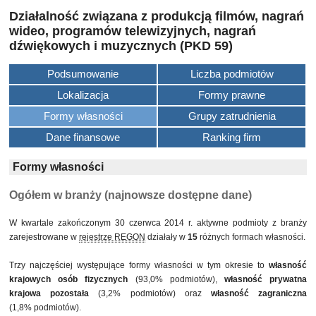
Działalność związana z produkcją filmów, nagrań
wideo, programów telewizyjnych, nagrań
dźwiękowych i muzycznych (PKD 59)
Podsumowanie
Liczba podmiotów
Lokalizacja
Formy prawne
Formy własności
Grupy zatrudnienia
Dane finansowe
Ranking firm
Formy własności
Ogółem w branży (najnowsze dostępne dane)
W kwartale zakończonym 30 czerwca 2014 r. aktywne podmioty z branży
zarejestrowane w
rejestrze REGON
działały w
15
różnych formach własności.
Trzy najczęściej występujące formy własności w tym okresie to
własność
krajowych osób fizycznych
(93,0% podmiotów),
własność prywatna
krajowa pozostała
(3,2% podmiotów) oraz
własność zagraniczna
(1,8% podmiotów).