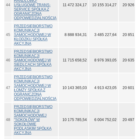
HANDLOWO-
44
USŁUGOWE TRANS-
11 472 324,17
10 155 314,27
20 926 1
SERVICE SPÓŁKA Z
OGRANICZONĄ
ODPOWIEDZIALNOŚCIĄ
PRZEDSIĘBIORSTWO
KOMUNIKACJI
45
SAMOCHODOWEJ W
8 888 934,31
3 485 227,64
20 851 4
KŁODZKU SPÓŁKA
AKCYJNA
PRZEDSIĘBIORSTWO
KOMUNIKACJI
46
SAMOCHODOWEJ W
11 715 658,52
8 976 393,05
20 635 1
SIEDLCACH SPÓŁKA
AKCYJNA
PRZEDSIĘBIORSTWO
KOMUNIKACJI
SAMOCHODOWEJ W
47
10 143 365,03
4 913 423,05
20 601 1
ŁOMŻY SPÓŁKA Z
OGRANICZONĄ
ODPOWIEDZIALNOŚCIĄ
PRZEDSIĘBIORSTWO
KOMUNIKACJI
SAMOCHODOWEJ
48
"SOKOŁÓW" W
10 175 785,54
6 004 752,02
20 497 5
SOKOŁOWIE
PODLASKIM SPÓŁKA
AKCYJNA