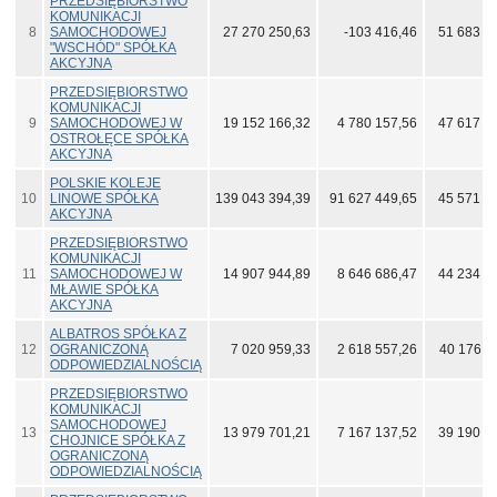
PRZEDSIĘBIORSTWO
KOMUNIKACJI
8
SAMOCHODOWEJ
27 270 250,63
-103 416,46
51 683 7
"WSCHÓD" SPÓŁKA
AKCYJNA
PRZEDSIĘBIORSTWO
KOMUNIKACJI
9
SAMOCHODOWEJ W
19 152 166,32
4 780 157,56
47 617 5
OSTROŁĘCE SPÓŁKA
AKCYJNA
POLSKIE KOLEJE
10
LINOWE SPÓŁKA
139 043 394,39
91 627 449,65
45 571 1
AKCYJNA
PRZEDSIĘBIORSTWO
KOMUNIKACJI
11
SAMOCHODOWEJ W
14 907 944,89
8 646 686,47
44 234 9
MŁAWIE SPÓŁKA
AKCYJNA
ALBATROS SPÓŁKA Z
12
OGRANICZONĄ
7 020 959,33
2 618 557,26
40 176 1
ODPOWIEDZIALNOŚCIĄ
PRZEDSIĘBIORSTWO
KOMUNIKACJI
SAMOCHODOWEJ
13
13 979 701,21
7 167 137,52
39 190 7
CHOJNICE SPÓŁKA Z
OGRANICZONĄ
ODPOWIEDZIALNOŚCIĄ