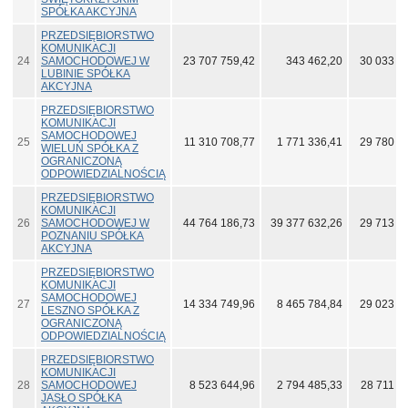
SPÓŁKA AKCYJNA
PRZEDSIĘBIORSTWO
KOMUNIKACJI
24
SAMOCHODOWEJ W
23 707 759,42
343 462,20
30 033 2
LUBINIE SPÓŁKA
AKCYJNA
PRZEDSIĘBIORSTWO
KOMUNIKACJI
SAMOCHODOWEJ
25
11 310 708,77
1 771 336,41
29 780 5
WIELUŃ SPÓŁKA Z
OGRANICZONĄ
ODPOWIEDZIALNOŚCIĄ
PRZEDSIĘBIORSTWO
KOMUNIKACJI
26
SAMOCHODOWEJ W
44 764 186,73
39 377 632,26
29 713 5
POZNANIU SPÓŁKA
AKCYJNA
PRZEDSIĘBIORSTWO
KOMUNIKACJI
SAMOCHODOWEJ
27
14 334 749,96
8 465 784,84
29 023 9
LESZNO SPÓŁKA Z
OGRANICZONĄ
ODPOWIEDZIALNOŚCIĄ
PRZEDSIĘBIORSTWO
KOMUNIKACJI
28
SAMOCHODOWEJ
8 523 644,96
2 794 485,33
28 711 3
JASŁO SPÓŁKA