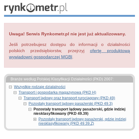
Uwaga! Serwis Rynkometr.pl nie jest już aktualizowany.
Jeśli potrzebujesz dostępu do informacji o działalności
polskich przedsiębiorstw, przejrzyj
ofertę produktową
wywiadowni gospodarczej MGBI
.
Branże według Polskiej Klasyfikacji Działalności (PKD) 2007:
Wszystkie rodzaje działalności
Transport i gospodarka magazynowa (PKD H)
Transport lądowy oraz transport rurociągowy (PKD 49)
Pozostały transport lądowy pasażerski (PKD 49.3)
Pozostały transport lądowy pasażerski, gdzie indziej
niesklasyfikowany (PKD 49.39)
Pozostały transport lądowy pasażerski, gdzie indziej
niesklasyfikowany (PKD 49.39.Z)