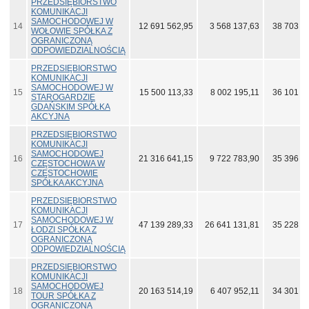
PRZEDSIĘBIORSTWO
KOMUNIKACJI
SAMOCHODOWEJ W
14
12 691 562,95
3 568 137,63
38 703 6
WOŁOWIE SPÓŁKA Z
OGRANICZONĄ
ODPOWIEDZIALNOŚCIĄ
PRZEDSIĘBIORSTWO
KOMUNIKACJI
SAMOCHODOWEJ W
15
15 500 113,33
8 002 195,11
36 101 6
STAROGARDZIE
GDAŃSKIM SPÓŁKA
AKCYJNA
PRZEDSIĘBIORSTWO
KOMUNIKACJI
SAMOCHODOWEJ
16
21 316 641,15
9 722 783,90
35 396 2
CZĘSTOCHOWA W
CZĘSTOCHOWIE
SPÓŁKA AKCYJNA
PRZEDSIĘBIORSTWO
KOMUNIKACJI
SAMOCHODOWEJ W
17
47 139 289,33
26 641 131,81
35 228 2
ŁODZI SPÓŁKA Z
OGRANICZONĄ
ODPOWIEDZIALNOŚCIĄ
PRZEDSIĘBIORSTWO
KOMUNIKACJI
SAMOCHODOWEJ
18
20 163 514,19
6 407 952,11
34 301 1
TOUR SPÓŁKA Z
OGRANICZONĄ