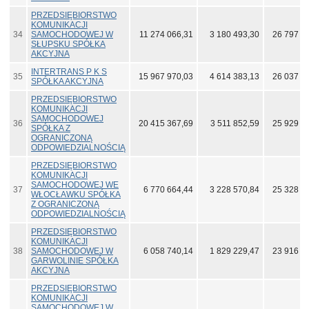
PRZEDSIĘBIORSTWO
KOMUNIKACJI
34
SAMOCHODOWEJ W
11 274 066,31
3 180 493,30
26 797 3
SŁUPSKU SPÓŁKA
AKCYJNA
INTERTRANS P K S
35
15 967 970,03
4 614 383,13
26 037 5
SPÓŁKA AKCYJNA
PRZEDSIĘBIORSTWO
KOMUNIKACJI
SAMOCHODOWEJ
36
20 415 367,69
3 511 852,59
25 929 1
SPÓŁKA Z
OGRANICZONĄ
ODPOWIEDZIALNOŚCIĄ
PRZEDSIĘBIORSTWO
KOMUNIKACJI
SAMOCHODOWEJ WE
37
6 770 664,44
3 228 570,84
25 328 8
WŁOCŁAWKU SPÓŁKA
Z OGRANICZONĄ
ODPOWIEDZIALNOŚCIĄ
PRZEDSIĘBIORSTWO
KOMUNIKACJI
38
SAMOCHODOWEJ W
6 058 740,14
1 829 229,47
23 916 8
GARWOLINIE SPÓŁKA
AKCYJNA
PRZEDSIĘBIORSTWO
KOMUNIKACJI
SAMOCHODOWEJ W