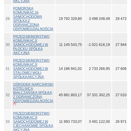
AKCYJNA
POMORSKA
KOMUNIKACJA
SAMOCHODOWA
29
19 792 329,80
3 498 248,49
28 472 9
SPÓŁKA Z
OGRANICZONĄ
ODPOWIEDZIALNOŚCIĄ
PRZEDSIĘBIORSTWO
KOMUNIKACJI
30
SAMOCHODOWEJ W
11 145 543,75
-1 021 616,19
27 944 2
PŁOCKU SPÓŁKA
AKCYJNA
PRZEDSIĘBIORSTWO
KOMUNIKACJI
31
SAMOCHODOWEJ W
14 186 941,02
2 733 266,95
27 606 1
STALOWEJ WOLI
SPÓŁKA AKCYJNA
OŚRODEK NARCIARSKI
KOTELNICA
BIAŁCZAŃSKA SPÓŁKA
32
45 881 803,17
37 331 302,25
27 010 0
Z OGRANICZONĄ
ODPOWIEDZIALNOŚCIĄ
(*)
PRZEDSIĘBIORSTWO
KOMUNIKACJI
33
SAMOCHODOWEJ W
11 993 733,07
3 491 122,00
26 971 0
CIECHANOWIE SPÓŁKA
AKCYJNA