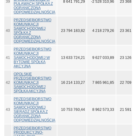
39
8 641 791,29
-2 528 310,96
23 368 5
PUŁAWACH SPÓŁKA Z
OGRANICZONĄ
ODPOWIEDZIALNOŚCIĄ
PRZEDSIĘBIORSTWO
KOMUNIKACJI
SAMOCHODOWEJ
40
23 794 183,82
4 218 279,26
23 361 5
SPÓŁKA Z
OGRANICZONĄ
ODPOWIEDZIALNOŚCIĄ
PRZEDSIĘBIORSTWO
KOMUNIKACJI
41
SAMOCHODOWEJ W
13 633 724,21
9 627 033,89
23 126 5
BYTOWIE SPÓŁKA
AKCYJNA
OPOLSKIE
PRZEDSIĘBIORSTWO
42
KOMUNIKACJI
16 214 133,27
7 865 961,85
22 709 8
SAMOCHODOWEJ
SPÓŁKA AKCYJNA
PRZEDSIĘBIORSTWO
KOMUNIKACJI
SAMOCHODOWEJ
43
10 753 760,44
8 962 573,33
21 591 4
SIERADZ SPÓŁKA Z
OGRANICZONĄ
ODPOWIEDZIALNOŚCIĄ
PRZEDSIĘBIORSTWO
PRODUKCYJNO-