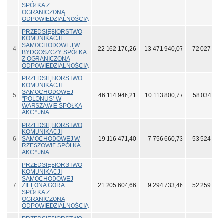
SPÓŁKA Z
OGRANICZONĄ
ODPOWIEDZIALNOŚCIĄ
PRZEDSIĘBIORSTWO
KOMUNIKACJI
SAMOCHODOWEJ W
4
22 162 176,26
13 471 940,07
72 027 4
BYDGOSZCZY SPÓŁKA
Z OGRANICZONĄ
ODPOWIEDZIALNOŚCIĄ
PRZEDSIĘBIORSTWO
KOMUNIKACJI
SAMOCHODOWEJ
5
46 114 946,21
10 113 800,77
58 034 1
"POLONUS" W
WARSZAWIE SPÓŁKA
AKCYJNA
PRZEDSIĘBIORSTWO
KOMUNIKACJI
6
SAMOCHODOWEJ W
19 116 471,40
7 756 660,73
53 524 4
RZESZOWIE SPÓŁKA
AKCYJNA
PRZEDSIĘBIORSTWO
KOMUNIKACJI
SAMOCHODOWEJ
7
ZIELONA GÓRA
21 205 604,66
9 294 733,46
52 259 5
SPÓŁKA Z
OGRANICZONĄ
ODPOWIEDZIALNOŚCIĄ