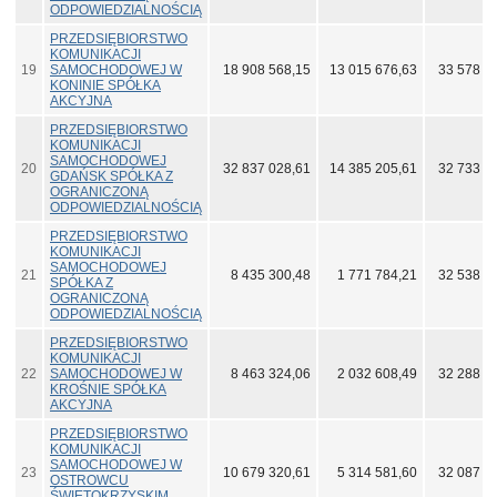
ODPOWIEDZIALNOŚCIĄ
PRZEDSIĘBIORSTWO
KOMUNIKACJI
19
SAMOCHODOWEJ W
18 908 568,15
13 015 676,63
33 578 3
KONINIE SPÓŁKA
AKCYJNA
PRZEDSIĘBIORSTWO
KOMUNIKACJI
SAMOCHODOWEJ
20
32 837 028,61
14 385 205,61
32 733 5
GDAŃSK SPÓŁKA Z
OGRANICZONĄ
ODPOWIEDZIALNOŚCIĄ
PRZEDSIĘBIORSTWO
KOMUNIKACJI
SAMOCHODOWEJ
21
8 435 300,48
1 771 784,21
32 538 0
SPÓŁKA Z
OGRANICZONĄ
ODPOWIEDZIALNOŚCIĄ
PRZEDSIĘBIORSTWO
KOMUNIKACJI
22
SAMOCHODOWEJ W
8 463 324,06
2 032 608,49
32 288 5
KROŚNIE SPÓŁKA
AKCYJNA
PRZEDSIĘBIORSTWO
KOMUNIKACJI
SAMOCHODOWEJ W
23
10 679 320,61
5 314 581,60
32 087 2
OSTROWCU
ŚWIĘTOKRZYSKIM