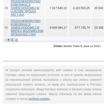
PRZEDSIĘBIORSTWO
KOMUNIKACJI
49
SAMOCHODOWEJ W
7 317 648,12
4 115 053,25
20 342 8
ŁUKOWIE SPÓŁKA
AKCYJNA
PRZEDSIĘBIORSTWO
KOMUNIKACJI
50
SAMOCHODOWEJ W
9 939 084,17
-577 745,74
20 300 6
MIŃSKU MAZOWIECKIM
SPÓŁKA AKCYJNA
1
2
Źródło:
Monitor Polski B, dane za 2010 r.
W naszym serwisie wykorzystujemy pliki cookies w celu świadczenia
Państwu usług na najwyższym poziomie, w tym w sposób dostosowany
do indywidualnych potrzeb. Korzystanie z witryny bez zmiany ustawień
dotyczących cookies oznacza, że będą one zamieszczane w Państwa
urządzeniu końcowym. Mogą Państwo dokonać w każdym czasie zmiany
ustawień dotyczących cookies. Więcej informacji na ten temat można
uzyskać w naszej
polityce cookies
.