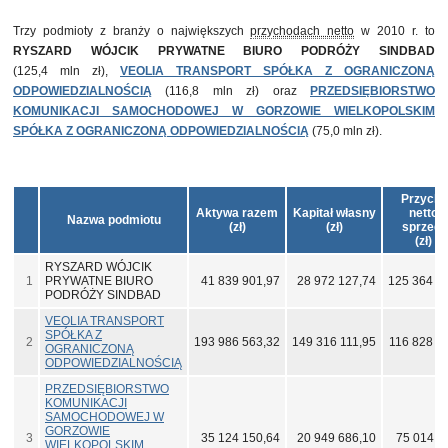
Trzy podmioty z branży o największych
przychodach netto
w 2010 r. to
RYSZARD WÓJCIK PRYWATNE BIURO PODRÓŻY SINDBAD
(125,4 mln zł),
VEOLIA TRANSPORT SPÓŁKA Z OGRANICZONĄ
ODPOWIEDZIALNOŚCIĄ
(116,8 mln zł) oraz
PRZEDSIĘBIORSTWO
KOMUNIKACJI SAMOCHODOWEJ W GORZOWIE WIELKOPOLSKIM
SPÓŁKA Z OGRANICZONĄ ODPOWIEDZIALNOŚCIĄ
(75,0 mln zł).
Przycho
Aktywa razem
Kapitał własny
netto z
Nazwa podmiotu
(zł)
(zł)
sprzeda
(zł)
RYSZARD WÓJCIK
1
PRYWATNE BIURO
41 839 901,97
28 972 127,74
125 364 5
PODRÓŻY SINDBAD
VEOLIA TRANSPORT
SPÓŁKA Z
2
193 986 563,32
149 316 111,95
116 828 8
OGRANICZONĄ
ODPOWIEDZIALNOŚCIĄ
PRZEDSIĘBIORSTWO
KOMUNIKACJI
SAMOCHODOWEJ W
GORZOWIE
3
35 124 150,64
20 949 686,10
75 014 3
WIELKOPOLSKIM