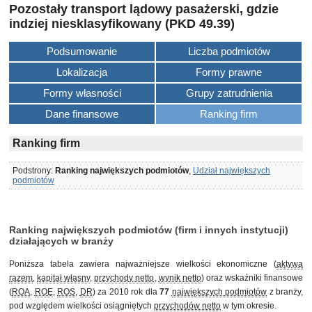
Pozostały transport lądowy pasażerski, gdzie
indziej niesklasyfikowany (PKD 49.39)
Podsumowanie
Liczba podmiotów
Lokalizacja
Formy prawne
Formy własności
Grupy zatrudnienia
Dane finansowe
Ranking firm
Ranking firm
Podstrony:
Ranking największych podmiotów
,
Udział największych
podmiotów
Ranking największych podmiotów (firm i innych instytucji)
działających w branży
Poniższa tabela zawiera najważniejsze wielkości ekonomiczne (
aktywa
razem
,
kapitał własny
,
przychody netto
,
wynik netto
) oraz wskaźniki finansowe
(
ROA
,
ROE
,
ROS
,
DR
) za 2010 rok dla
77
największych podmiotów
z branży,
pod względem wielkości osiągniętych
przychodów netto
w tym okresie.