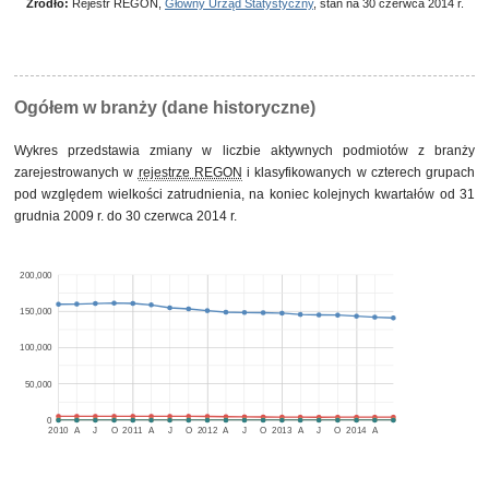
Źródło:
Rejestr REGON,
Główny Urząd Statystyczny
, stan na 30 czerwca 2014 r.
Ogółem w branży (dane historyczne)
Wykres przedstawia zmiany w liczbie aktywnych podmiotów z branży
zarejestrowanych w
rejestrze REGON
i klasyfikowanych w czterech grupach
pod względem wielkości zatrudnienia, na koniec kolejnych kwartałów od 31
grudnia 2009 r. do 30 czerwca 2014 r.
200,000
150,000
100,000
50,000
0
2010
A
J
O
2011
A
J
O
2012
A
J
O
2013
A
J
O
2014
A