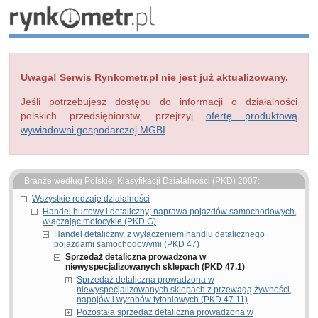
Uwaga! Serwis Rynkometr.pl nie jest już aktualizowany.
Jeśli potrzebujesz dostępu do informacji o działalności
polskich przedsiębiorstw, przejrzyj
ofertę produktową
wywiadowni gospodarczej MGBI
.
Branże według Polskiej Klasyfikacji Działalności (PKD) 2007:
Wszystkie rodzaje działalności
Handel hurtowy i detaliczny; naprawa pojazdów samochodowych,
włączając motocykle (PKD G)
Handel detaliczny, z wyłączeniem handlu detalicznego
pojazdami samochodowymi (PKD 47)
Sprzedaż detaliczna prowadzona w
niewyspecjalizowanych sklepach (PKD 47.1)
Sprzedaż detaliczna prowadzona w
niewyspecjalizowanych sklepach z przewagą żywności,
napojów i wyrobów tytoniowych (PKD 47.11)
Pozostała sprzedaż detaliczna prowadzona w