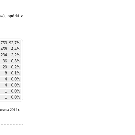
ów),
spółki z
 753
92,7%
458
4,4%
234
2,2%
36
0,3%
20
0,2%
8
0,1%
4
0,0%
4
0,0%
1
0,0%
1
0,0%
zerwca 2014 r.