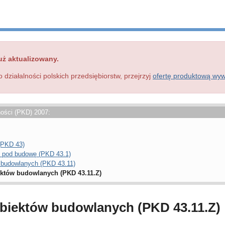
uż aktualizowany.
o działalności polskich przedsiębiorstw, przejrzyj
ofertę produktową wy
ności (PKD) 2007:
(PKD 43)
u pod budowę (PKD 43.1)
w budowlanych (PKD 43.11)
ektów budowlanych (PKD 43.11.Z)
obiektów budowlanych (PKD 43.11.Z)