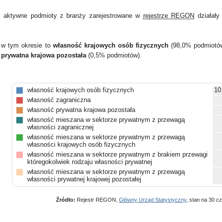
 aktywne podmioty z branży zarejestrowane w
rejestrze REGON
działał
 w tym okresie to
własność krajowych osób fizycznych
(98,0% podmiotó
 prywatna krajowa pozostała
(0,5% podmiotów).
własność krajowych osób fizycznych
10
własność zagraniczna
własność prywatna krajowa pozostała
własność mieszana w sektorze prywatnym z przewagą
własności zagranicznej
własność mieszana w sektorze prywatnym z przewagą
własności krajowych osób fizycznych
własność mieszana w sektorze prywatnym z brakiem przewagi
któregokolwiek rodzaju własności prywatnej
własność mieszana w sektorze prywatnym z przewagą
własności prywatnej krajowej pozostałej
własność samorządowa
własność państwowych osób prawnych
Źródło:
Rejestr REGON,
Główny Urząd Statystyczny
, stan na 30 c