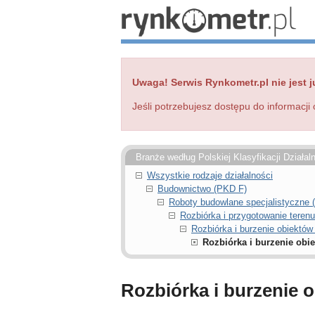
Uwaga! Serwis Rynkometr.pl nie jest j
Jeśli potrzebujesz dostępu do informacji 
Branże według Polskiej Klasyfikacji Działal
Wszystkie rodzaje działalności
Budownictwo (PKD F)
Roboty budowlane specjalistyczne 
Rozbiórka i przygotowanie teren
Rozbiórka i burzenie obiektó
Rozbiórka i burzenie obi
Rozbiórka i burzenie 