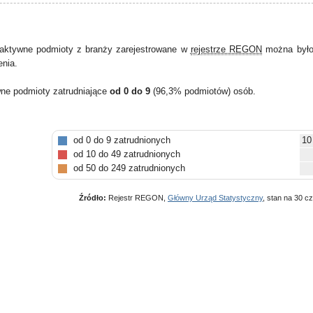
aktywne podmioty z branży zarejestrowane w
rejestrze REGON
można było 
enia.
wne podmioty zatrudniające
od 0 do 9
(96,3% podmiotów) osób.
od 0 do 9 zatrudnionych
10
od 10 do 49 zatrudnionych
od 50 do 249 zatrudnionych
Źródło:
Rejestr REGON,
Główny Urząd Statystyczny
, stan na 30 c