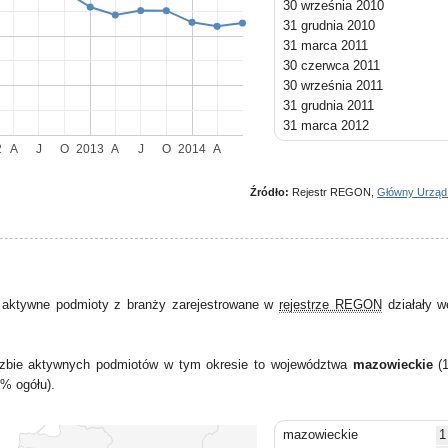
30 września 2010
31 grudnia 2010
31 marca 2011
30 czerwca 2011
30 września 2011
31 grudnia 2011
31 marca 2012
30 czerwca 2012
2
A
J
O
2013
A
J
O
2014
A
30 września 2012
31 grudnia 2012
Źródło:
Rejestr REGON,
Główny Urząd
31 marca 2013
30 czerwca 2013
30 września 2013
31 grudnia 2013
31 marca 2014
 aktywne podmioty z branży zarejestrowane w
rejestrze REGON
działały w
30 czerwca 2014
liczbie aktywnych podmiotów w tym okresie to województwa
mazowieckie
(1
% ogółu).
mazowieckie
1