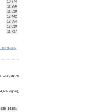
10 974
11 256
11 628
12 442
12 354
12 020
11 727
11 917
11 805
11 163
 Statystyczny
10 843
11 022
11 017
10 551
10 389
e wszystkich
10 519
4,6% ogółu),
 536
14,6%