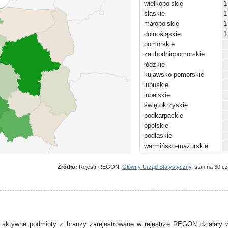
wielkopolskie
1
śląskie
1
małopolskie
1
dolnośląskie
1
pomorskie
zachodniopomorskie
łódzkie
kujawsko-pomorskie
lubuskie
lubelskie
świętokrzyskie
podkarpackie
opolskie
podlaskie
warmińsko-mazurskie
Źródło:
Rejestr REGON,
Główny Urząd Statystyczny
, stan na 30 c
 aktywne podmioty z branży zarejestrowane w
rejestrze REGON
działały