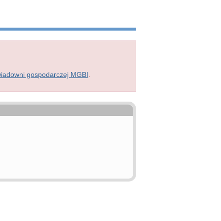
wiadowni gospodarczej MGBI
.