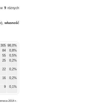
y w
9
różnych
w),
własność
 305
98,0%
84
0,8%
55
0,5%
25
0,2%
22
0,2%
16
0,2%
9
0,1%
2
0,0%
1
0,0%
zerwca 2014 r.