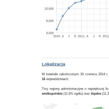
10,000
8,000
6,000
2010
A
J
O
2011
A
J
O
201
Lokalizacja
W kwartale zakończonym 30 czerwca 2014 r.
16
województwach.
Trzy regiony administracyjne o największej 
wielkopolskie
(11,6% ogółu) oraz
śląskie
(11,3