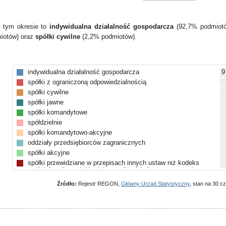
w tym okresie to
indywidualna działalność gospodarcza
(92,7% podmiot
iotów) oraz
spółki cywilne
(2,2% podmiotów).
indywidualna działalność gospodarcza
9
spółki z ograniczoną odpowiedzialnością
spółki cywilne
spółki jawne
spółki komandytowe
spółdzielnie
spółki komandytowo-akcyjne
oddziały przedsiębiorców zagranicznych
spółki akcyjne
spółki przewidziane w przepisach innych ustaw niż kodeks
spółek handlowych i kodeks cywilny lub formy prawne, do
których stosuje się przepisy o spółkach
Źródło:
Rejestr REGON,
Główny Urząd Statystyczny
, stan na 30 c