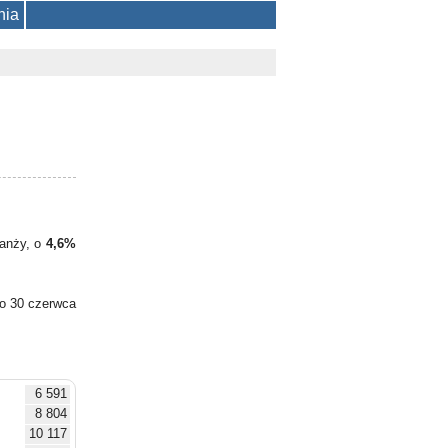
nia
ranży, o
4,6%
do 30 czerwca
6 591
8 804
10 117