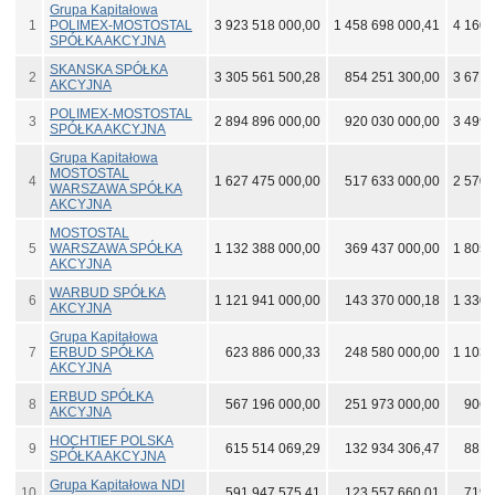
Grupa Kapitałowa
1
POLIMEX-MOSTOSTAL
3 923 518 000,00
1 458 698 000,41
4 160 
SPÓŁKA AKCYJNA
SKANSKA SPÓŁKA
2
3 305 561 500,28
854 251 300,00
3 671 
AKCYJNA
POLIMEX-MOSTOSTAL
3
2 894 896 000,00
920 030 000,00
3 499 
SPÓŁKA AKCYJNA
Grupa Kapitałowa
MOSTOSTAL
4
1 627 475 000,00
517 633 000,00
2 570 
WARSZAWA SPÓŁKA
AKCYJNA
MOSTOSTAL
5
WARSZAWA SPÓŁKA
1 132 388 000,00
369 437 000,00
1 805 
AKCYJNA
WARBUD SPÓŁKA
6
1 121 941 000,00
143 370 000,18
1 330 
AKCYJNA
Grupa Kapitałowa
7
ERBUD SPÓŁKA
623 886 000,33
248 580 000,00
1 103 
AKCYJNA
ERBUD SPÓŁKA
8
567 196 000,00
251 973 000,00
906 
AKCYJNA
HOCHTIEF POLSKA
9
615 514 069,29
132 934 306,47
881 
SPÓŁKA AKCYJNA
Grupa Kapitałowa NDI
10
591 947 575,41
123 557 660,01
719 