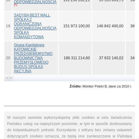
18
191 236 282,21
35 535 069,75
398 
ODPOWIEDZIALNOŚCIĄ
(*)
SADYBA BEST MALL
SPÓŁKA Z
OGRANICZONĄ
19
151 973 100,00
146 842 400,00
369 
ODPOWIEDZIALNOŚCIĄ
SPÓŁKA
KOMANDYTOWA
Grupa Kapitałowa
KATOWICKIE
PRZEDSIĘBIORSTWO
20
BUDOWNICTWA
186 311 214,60
37 932 140,02
342 
PRZEMYSŁOWEGO
BUDUS SPÓŁKA
AKCYJNA
Źródło:
Monitor Polski B, dane za 2010 r.
W naszym serwisie wykorzystujemy pliki cookies w celu świadczenia
Państwu usług na najwyższym poziomie, w tym w sposób dostosowany
do indywidualnych potrzeb. Korzystanie z witryny bez zmiany ustawień
dotyczących cookies oznacza, że będą one zamieszczane w Państwa