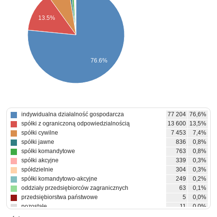
13.5%
76.6%
indywidualna działalność gospodarcza
77 204
76,6%
spółki z ograniczoną odpowiedzialnością
13 600
13,5%
spółki cywilne
7 453
7,4%
spółki jawne
836
0,8%
spółki komandytowe
763
0,8%
spółki akcyjne
339
0,3%
spółdzielnie
304
0,3%
spółki komandytowo-akcyjne
249
0,2%
oddziały przedsiębiorców zagranicznych
63
0,1%
przedsiębiorstwa państwowe
5
0,0%
pozostałe
11
0,0%