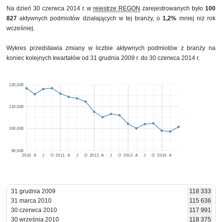
Na dzień 30 czerwca 2014 r. w
rejestrze REGON
zarejestrowanych było
100
827
aktywnych podmiotów działających w tej branży, o
1,2%
mniej niż rok
wcześniej.
Wykres przedstawia zmiany w liczbie aktywnych podmiotów z branży na
koniec kolejnych kwartałów od 31 grudnia 2009 r. do 30 czerwca 2014 r.
120,000
110,000
100,000
90,000
2010
A
J
O
2011
A
J
O
2012
A
J
O
2013
A
J
O
2014
A
31 grudnia 2009
118 333
31 marca 2010
115 636
30 czerwca 2010
117 991
30 września 2010
118 375