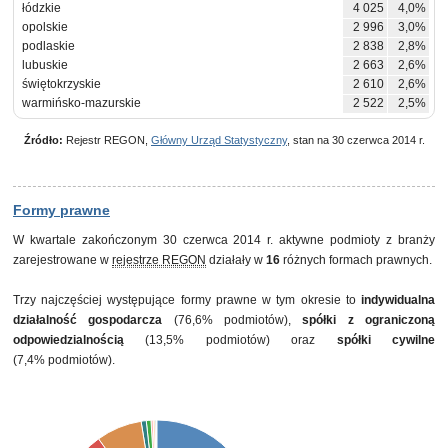
łódzkie
4 025
4,0%
opolskie
2 996
3,0%
podlaskie
2 838
2,8%
lubuskie
2 663
2,6%
świętokrzyskie
2 610
2,6%
warmińsko-mazurskie
2 522
2,5%
Źródło:
Rejestr REGON,
Główny Urząd Statystyczny
, stan na 30 czerwca 2014 r.
Formy prawne
W kwartale zakończonym 30 czerwca 2014 r. aktywne podmioty z branży
zarejestrowane w
rejestrze REGON
działały w
16
różnych formach prawnych.
Trzy najczęściej występujące formy prawne w tym okresie to
indywidualna
działalność gospodarcza
(76,6% podmiotów),
spółki z ograniczoną
odpowiedzialnością
(13,5% podmiotów) oraz
spółki cywilne
(7,4% podmiotów).