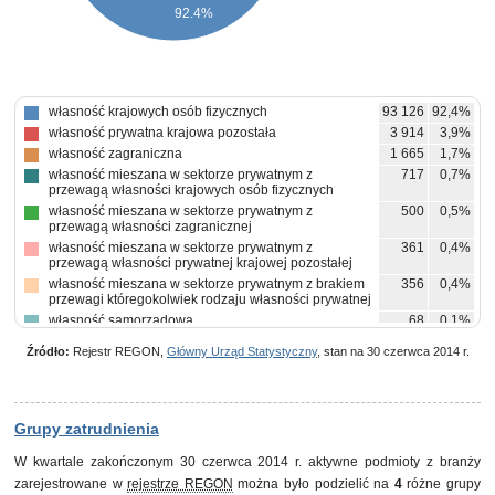
92.4%
własność krajowych osób fizycznych
93 126
92,4%
własność prywatna krajowa pozostała
3 914
3,9%
własność zagraniczna
1 665
1,7%
własność mieszana w sektorze prywatnym z
717
0,7%
przewagą własności krajowych osób fizycznych
własność mieszana w sektorze prywatnym z
500
0,5%
przewagą własności zagranicznej
własność mieszana w sektorze prywatnym z
361
0,4%
przewagą własności prywatnej krajowej pozostałej
własność mieszana w sektorze prywatnym z brakiem
356
0,4%
przewagi któregokolwiek rodzaju własności prywatnej
własność samorządowa
68
0,1%
własność mieszana między sektorami z przewagą
35
0,0%
Źródło:
Rejestr REGON,
Główny Urząd Statystyczny
, stan na 30 czerwca 2014 r.
własności sektora prywatnego, w tym z przewagą
własności krajowych osób fizycznych
własność mieszana między sektorami z przewagą
30
0,0%
własności sektora prywatnego, w tym z przewagą
własności prywatnej krajowej pozostałej
Grupy zatrudnienia
pozostałe
55
0,1%
W kwartale zakończonym 30 czerwca 2014 r. aktywne podmioty z branży
zarejestrowane w
rejestrze REGON
można było podzielić na
4
różne grupy