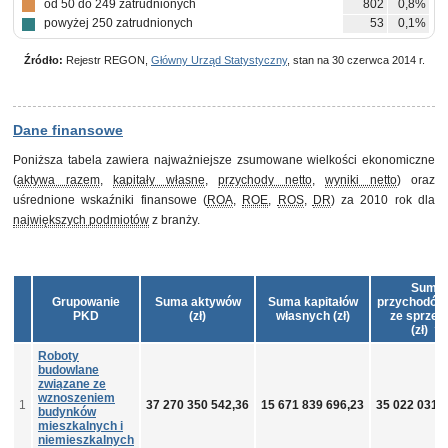
od 50 do 249 zatrudnionych
802
0,8%
powyżej 250 zatrudnionych
53
0,1%
Źródło:
Rejestr REGON,
Główny Urząd Statystyczny
, stan na 30 czerwca 2014 r.
Dane finansowe
Poniższa tabela zawiera najważniejsze zsumowane wielkości ekonomiczne
(
aktywa razem
,
kapitały własne
,
przychody netto
,
wyniki netto
) oraz
uśrednione wskaźniki finansowe (
ROA
,
ROE
,
ROS
,
DR
) za 2010 rok dla
największych podmiotów
z branży.
Suma
Grupowanie
Suma aktywów
Suma kapitałów
przychodów 
PKD
(zł)
własnych (zł)
ze sprzed
(zł)
Roboty
budowlane
związane ze
wznoszeniem
1
37 270 350 542,36
15 671 839 696,23
35 022 031 
budynków
mieszkalnych i
niemieszkalnych