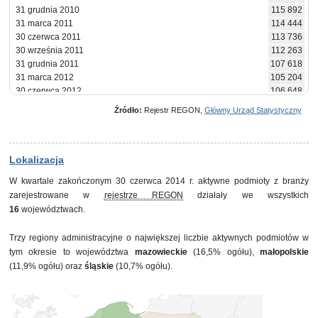
31 grudnia 2010
115 892
31 marca 2011
114 444
30 czerwca 2011
113 736
30 września 2011
112 263
31 grudnia 2011
107 618
31 marca 2012
105 204
30 czerwca 2012
106 648
30 września 2012
106 078
Źródło:
Rejestr REGON,
Główny Urząd Statystyczny
31 grudnia 2012
102 207
31 marca 2013
100 130
30 czerwca 2013
102 062
30 września 2013
102 413
Lokalizacja
31 grudnia 2013
99 055
W kwartale zakończonym 30 czerwca 2014 r. aktywne podmioty z branży
31 marca 2014
98 701
zarejestrowane w
rejestrze REGON
działały we wszystkich
30 czerwca 2014
100 827
16
województwach.
Trzy regiony administracyjne o największej liczbie aktywnych podmiotów w
tym okresie to województwa
mazowieckie
(16,5% ogółu),
małopolskie
(11,9% ogółu) oraz
śląskie
(10,7% ogółu).