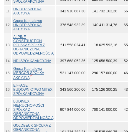
SPÓŁKA AKCYJNA
UNIBEP SPÓŁKA
11
342 910 687,30
141 732 162,26
660 
AKCYJNA
Grupa Kapitałowa
12
UNIBEP SPÓŁKA
376 548 932,39
140 411 314,76
657 
AKCYJNA
ALPINE
CONSTRUCTION
13
POLSKA SPÓŁKA Z
511 558 024,41
18 625 593,16
556 
OGRANICZONĄ
ODPOWIEDZIALNOŚCIĄ
14
NDI SPÓŁKA AKCYJNA
397 668 052,36
125 658 500,39
525 
Grupa Kapitałowa
MERCOR SPÓŁKA
15
521 147 000,00
296 157 000,00
462 
(*)
AKCYJNA
EIFFAGE
16
BUDOWNICTWO MITEX
343 560 200,00
175 126 300,25
438 
SPÓŁKA AKCYJNA
BUDIMEX
NIERUCHOMOŚCI
17
SPÓŁKA Z
907 844 000,00
700 141 000,00
425 
OGRANICZONĄ
ODPOWIEDZIALNOŚCIĄ
GOLDBECK SPÓŁKA Z
OGRANICZONĄ