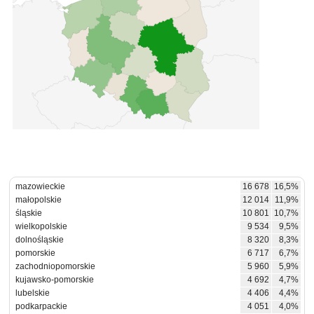
mazowieckie
16 678
16,5%
małopolskie
12 014
11,9%
śląskie
10 801
10,7%
wielkopolskie
9 534
9,5%
dolnośląskie
8 320
8,3%
pomorskie
6 717
6,7%
zachodniopomorskie
5 960
5,9%
kujawsko-pomorskie
4 692
4,7%
lubelskie
4 406
4,4%
podkarpackie
4 051
4,0%