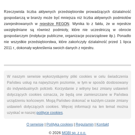
31 marca 2013
5 911
30 czerwca 2013
5 940
Rzeczywista liczba aktywnych przedsiębiorstw prowadzących działalność
30 września 2013
5 968
gospodarczą w branży może być mniejsza niż liczba aktywnych podmiotów
31 grudnia 2013
5 983
zarejestrowanych w
rejestrze REGON
. Wynika to z faktu, że w rejestrze
31 marca 2014
6 037
uwzględniane są również podmioty, które nie uczestniczą w obrocie
30 czerwca 2014
6 115
gospodarczym (instytucje publiczne, organizacje pozarządowe itp.). Ponadto
nie wszystkie przedsiębiorstwa, które zakończyły działalność przed 1 lipca
2011 r., dokonały wykreślenia swoich danych z rejestru.
W naszym serwisie wykorzystujemy pliki cookies w celu świadczenia
Państwu usług na najwyższym poziomie, w tym w sposób dostosowany
do indywidualnych potrzeb. Korzystanie z witryny bez zmiany ustawień
dotyczących cookies oznacza, że będą one zamieszczane w Państwa
urządzeniu końcowym. Mogą Państwo dokonać w każdym czasie zmiany
ustawień dotyczących cookies. Więcej informacji na ten temat można
uzyskać w naszej
polityce cookies
.
O serwisie
|
Polityka cookies
|
Regulamin
|
Kontakt
© 2026
MGBI sp. z o.o.