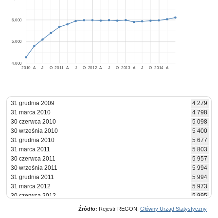
6,000
5,000
4,000
2010
A
J
O
2011
A
J
O
2012
A
J
O
2013
A
J
O
2014
A
31 grudnia 2009
4 279
31 marca 2010
4 798
30 czerwca 2010
5 098
30 września 2010
5 400
31 grudnia 2010
5 677
31 marca 2011
5 803
30 czerwca 2011
5 957
30 września 2011
5 994
31 grudnia 2011
5 994
31 marca 2012
5 973
30 czerwca 2012
5 995
30 września 2012
5 971
Źródło:
Rejestr REGON,
Główny Urząd Statystyczny
31 grudnia 2012
5 998