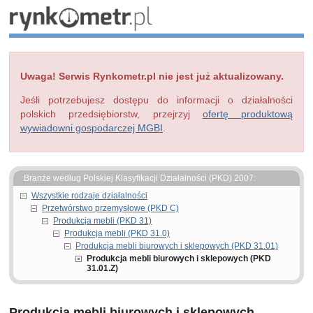
Uwaga! Serwis Rynkometr.pl nie jest już aktualizowany.
Jeśli potrzebujesz dostępu do informacji o działalności
polskich przedsiębiorstw, przejrzyj
ofertę produktową
wywiadowni gospodarczej MGBI
.
Branże według Polskiej Klasyfikacji Działalności (PKD) 2007:
Wszystkie rodzaje działalności
Przetwórstwo przemysłowe (PKD C)
Produkcja mebli (PKD 31)
Produkcja mebli (PKD 31.0)
Produkcja mebli biurowych i sklepowych (PKD 31.01)
Produkcja mebli biurowych i sklepowych (PKD
31.01.Z)
Produkcja mebli biurowych i sklepowych