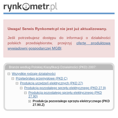
Uwaga! Serwis Rynkometr.pl nie jest już aktualizowany.
Jeśli potrzebujesz dostępu do informacji o działalności
polskich przedsiębiorstw, przejrzyj
ofertę produktową
wywiadowni gospodarczej MGBI
.
Branże według Polskiej Klasyfikacji Działalności (PKD) 2007:
Wszystkie rodzaje działalności
Przetwórstwo przemysłowe (PKD C)
Produkcja urządzeń elektrycznych (PKD 27)
Produkcja pozostałego sprzętu elektrycznego (PKD 27.9)
Produkcja pozostałego sprzętu elektrycznego (PKD
27.90)
Produkcja pozostałego sprzętu elektrycznego (PKD
27.90.Z)