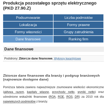
Produkcja pozostałego sprzętu elektrycznego
(PKD 27.90.Z)
Podsumowanie
Liczba podmiotów
Lokalizacja
Formy prawne
Formy własności
Grupy zatrudnienia
Dane finansowe
Ranking firm
Dane finansowe
Podstrony:
Zbiorcze dane finansowe
,
Wykresy kwantylowe
Zbiorcze dane finansowe dla branży i podgrup branżowych
(najnowsze dostępne dane)
Poniższa tabela zawiera najważniejsze zsumowane wielkości ekonomiczne
(
aktywa razem
,
kapitały własne
,
przychody netto
,
wyniki netto
) oraz
uśrednione wskaźniki finansowe (
ROA
,
ROE
,
ROS
,
DR
) za 2010 rok dla
największych podmiotów
z branży.