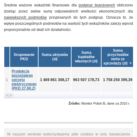
Średnie ważone wskaźniki finansowe dla
podgrup branżowych
obliczono
dzieląc przez siebie sumy odpowiednich wielkości ekonomicznych dla
największych podmiotów
przypisanych do tych podgrup. Oznacza to, że
wpływ poszczególnych podmiotów na wartość tych wskaźników zależy wprost
proporcjonalnie od skali ich działalności.
Suma
Suma
Grupowanie
Suma aktywów
przychodów
kapitałów
PKD
(zł)
netto ze
własnych (zł)
sprzedaży (zł)
Produkcja
pozostałego
1
sprzętu
1 469 861 308,17
963 507 178,73
1 758 250 399,39
elektrycznego
(PKD 27.90.Z)
Źródło:
Monitor Polski B, dane za 2010 r.
W naszym serwisie wykorzystujemy pliki cookies w celu świadczenia