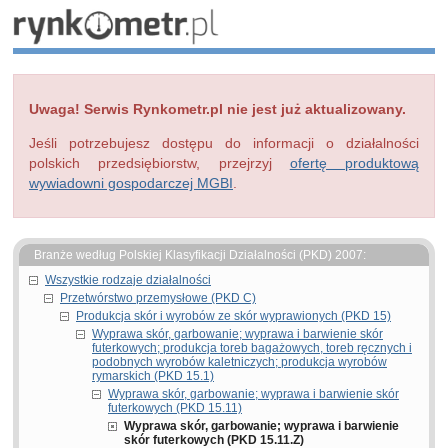
Uwaga! Serwis Rynkometr.pl nie jest już aktualizowany.
Jeśli potrzebujesz dostępu do informacji o działalności
polskich przedsiębiorstw, przejrzyj
ofertę produktową
wywiadowni gospodarczej MGBI
.
Branże według Polskiej Klasyfikacji Działalności (PKD) 2007:
Wszystkie rodzaje działalności
Przetwórstwo przemysłowe (PKD C)
Produkcja skór i wyrobów ze skór wyprawionych (PKD 15)
Wyprawa skór, garbowanie; wyprawa i barwienie skór
futerkowych; produkcja toreb bagażowych, toreb ręcznych i
podobnych wyrobów kaletniczych; produkcja wyrobów
rymarskich (PKD 15.1)
Wyprawa skór, garbowanie; wyprawa i barwienie skór
futerkowych (PKD 15.11)
Wyprawa skór, garbowanie; wyprawa i barwienie
skór futerkowych (PKD 15.11.Z)