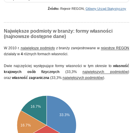
własność mieszana między sektorami z przewagą własności sektora
prywatnego, w tym z przewagą własności krajowych osób fizycznych
Źródło:
Rejestr REGON,
Główny Urząd Statystyczny
Największe podmioty w branży: formy własności
(najnowsze dostępne dane)
W 2010 r.
największe podmioty
z branży zarejestrowane w
rejestrze REGON
działały w
4
różnych formach własności.
Dwie najczęściej występujące formy własności w tym okresie to
własność
krajowych osób fizycznych
(33,3%
największych podmiotów
)
oraz
własność zagraniczna
(33,3%
największych podmiotów
).
16.7%
33.3%
16.7%