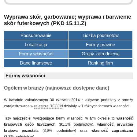
Wyprawa skór, garbowanie; wyprawa i barwienie
skór futerkowych (PKD 15.11.Z)
Podsumowanie
Liczba podmiotów
Lokalizacja
Formy prawne
Formy własności
Grupy zatrudnienia
Dane finansowe
Ranking firm
Formy własności
Ogółem w branży (najnowsze dostępne dane)
W kwartale zakończonym 30 czerwca 2014 r. aktywne podmioty z branży
zarejestrowane w
rejestrze REGON
działały w
7
różnych formach własności.
Trzy najczęściej występujące formy własności w tym okresie to
własność
krajowych osób fizycznych
(91,1% podmiotów),
własność prywatna
krajowa pozostała
(3,9% podmiotów) oraz
własność zagraniczna
(3,2% podmiotów).