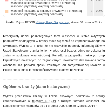
własności sektora prywatnego, w tym z przewagą
własności prywatnej krajowej pozostałej
własność mieszana w sektorze prywatnym z przewagą
1
0,2%
własności prywatnej krajowej pozostałej
Źródło:
Rejestr REGON,
Główny Urząd Statystyczny
, stan na 30 czerwca 2014 r.
Rzeczywisty udział poszczególnych form własności w liczbie aktywnych
podmiotów działających w branży może się różnić od zaprezentowanego na
wykresach. Wynika to z faktu, że nie wszystkie podmioty informują Główny
Urząd Statystyczny o zmianie formy własności bezpośrednio po dokonaniu
zmian w strukturze własnościowej. Ponadto w przypadku niektórych grup
kapitałowych należących do zagranicznych inwestorów deklarowana forma
własności dla polskich spółek zależnych od zarejestrowanej również w
Polsce spółki-matki to "własność prywatna krajowa pozostała".
Ogółem w branży (dane historyczne)
Wykres przedstawia zmiany w liczbie aktywnych podmiotów z branży
zarejestrowanych w
rejestrze REGON
o różnych formach własności, na
koniec kolejnych kwartałów od 31 grudnia 2009 r. do 30 czerwca 2014 r.