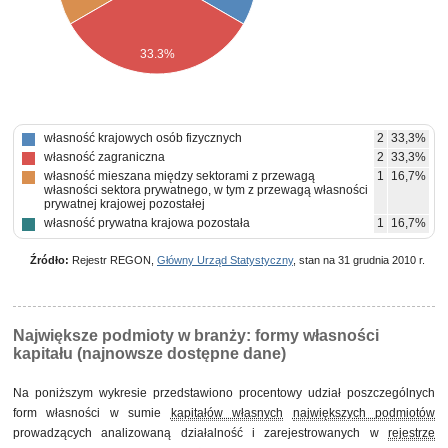
33.3%
własność krajowych osób fizycznych
2
33,3%
własność zagraniczna
2
33,3%
własność mieszana między sektorami z przewagą
1
16,7%
własności sektora prywatnego, w tym z przewagą własności
prywatnej krajowej pozostałej
własność prywatna krajowa pozostała
1
16,7%
Źródło:
Rejestr REGON,
Główny Urząd Statystyczny
, stan na 31 grudnia 2010 r.
Największe podmioty w branży: formy własności
kapitału (najnowsze dostępne dane)
Na poniższym wykresie przedstawiono procentowy udział poszczególnych
form własności w sumie
kapitałów własnych
największych podmiotów
prowadzących analizowaną działalność i zarejestrowanych w
rejestrze